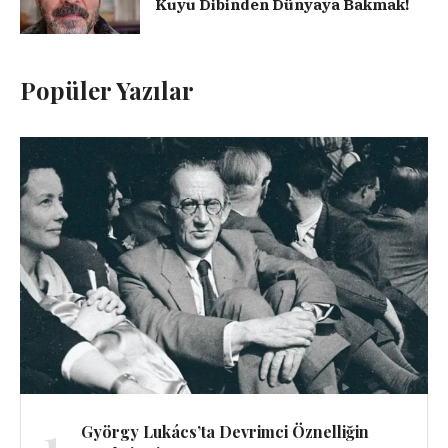
Kuyu Dibinden Dünyaya Bakmak!
Popüler Yazılar
1
György Lukács’ta Devrimci Öznelliğin