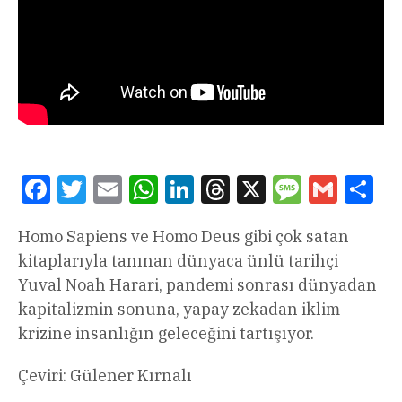
Facebook
Twitter
Email
WhatsApp
LinkedIn
Threads
X
Message
Gmail
Sha
Homo Sapiens ve Homo Deus gibi çok satan
kitaplarıyla tanınan dünyaca ünlü tarihçi
Yuval Noah Harari, pandemi sonrası dünyadan
kapitalizmin sonuna, yapay zekadan iklim
krizine insanlığın geleceğini tartışıyor.
Çeviri: Gülener Kırnalı