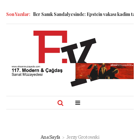
k!
Son Yazılar:
Semboller Sanık Sandalyesinde: Epstein vakası kadim tanrıları
Ana Sayfa
Jerzy Grotowski