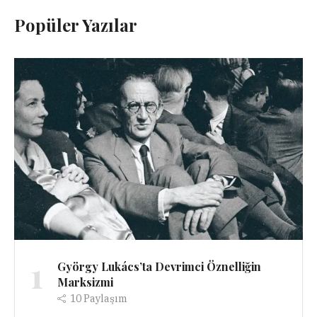
Popüler Yazılar
1
György Lukács’ta Devrimci Öznelliğin
Marksizmi
10
Paylaşım