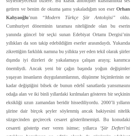
söylemeyecektir bizlere. Bu klasik antolojiler klasmanında ses
getiren ve benim de okuma şansı yakaladığım son eser
Orhan
Kahyaoğlu
’nun
“Modern Türkçe Şiir Antolojisi”
oldu.
Cumhuriyet döneminin taraması niteliğinde olan bu eserin
yanında güncel bir seçki sunan Edebiyat Ortamı Dergisi’nin
yıllıkları da son takip edebildiğim eserler arasındaydı. Yukarıda
zikrettiğim farklılık namına bu yıllıkta yer eden tekil olarak şiirler
dışında iyi dizeleri de yakalamaya çalışan arayış; kanımca
önemliydi. Ancak yeni bir çağın başında yoğun değişimler
yaşayan insanların duygulanımlarının, düşünme biçimlerinin ne
kadar değiştiğini bilsek de bunun edebî sanatlarda yansımasını
odağa alan ve iki binli yıllardaki kırılmaları gösteren bir seçkinin
eksikliği uzun zamandan beridir hissediliyordu. 2000’li yılların
şiirine dair birçok şeyler söylenmiş ancak bakiyesini nitelik
süzgecinden geçirecek cesaret gösterilmemişti. Bu konudaki
cesareti gösterip eser veren isimse; yıllarca
‘Şiir Defteri’
ni