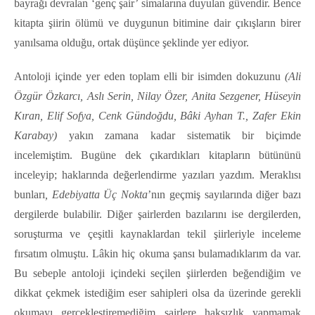
bayrağı devralan ‘genç şair’ simalarına duyulan güvendir. Bence
kitapta şiirin ölümü ve duygunun bitimine dair çıkışların birer
yanılsama olduğu, ortak düşünce şeklinde yer ediyor.
Antoloji içinde yer eden toplam elli bir isimden dokuzunu
(Ali
Özgür Özkarcı, Aslı Serin, Nilay Özer, Anita Sezgener, Hüseyin
Kıran, Elif Sofya, Cenk Gündoğdu, Bâki Ayhan T., Zafer Ekin
Karabay)
yakın zamana kadar
sistematik bir biçimde
incelemiştim. Bugüne dek çıkardıkları kitapların bütününü
inceleyip; haklarında değerlendirme yazıları yazdım. Meraklısı
bunları
, Edebiyatta Üç Nokta
’nın geçmiş sayılarında diğer bazı
dergilerde bulabilir. Diğer şairlerden bazılarını ise dergilerden,
soruşturma ve çeşitli kaynaklardan tekil şiirleriyle inceleme
fırsatım olmuştu. Lâkin hiç okuma şansı bulamadıklarım da var.
Bu sebeple antoloji içindeki seçilen şiirlerden beğendiğim ve
dikkat çekmek istediğim eser sahipleri olsa da üzerinde gerekli
okumayı gerçekleştiremediğim şairlere haksızlık yapmamak