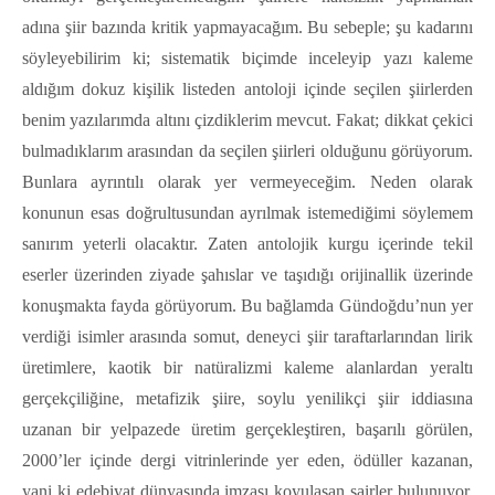
adına şiir bazında kritik yapmayacağım. Bu sebeple; şu kadarını
söyleyebilirim ki; sistematik biçimde inceleyip yazı kaleme
aldığım dokuz kişilik listeden antoloji içinde seçilen şiirlerden
benim yazılarımda altını çizdiklerim mevcut. Fakat; dikkat çekici
bulmadıklarım arasından da seçilen şiirleri olduğunu görüyorum.
Bunlara ayrıntılı olarak yer vermeyeceğim. Neden olarak
konunun esas doğrultusundan ayrılmak istemediğimi söylemem
sanırım yeterli olacaktır. Zaten antolojik kurgu içerinde tekil
eserler üzerinden ziyade şahıslar ve taşıdığı orijinallik üzerinde
konuşmakta fayda görüyorum. Bu bağlamda Gündoğdu’nun yer
verdiği isimler arasında somut, deneyci şiir taraftarlarından lirik
üretimlere, kaotik bir natüralizmi kaleme alanlardan yeraltı
gerçekçiliğine, metafizik şiire, soylu yenilikçi şiir iddiasına
uzanan bir yelpazede üretim gerçekleştiren, başarılı görülen,
2000’ler içinde dergi vitrinlerinde yer eden, ödüller kazanan,
yani ki edebiyat dünyasında imzası koyulaşan şairler bulunuyor.