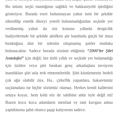
Bu tutum; seçki mantığının sağlıklı ve hakkaniyetli işlediğini
gösteriyor. Burada eseri bulunmayan yahut ismi bir şekilde
zikredilip estetik düzeyi yeterli bulunmadığından seçkide yer
verilmemiş yahut da söz konusu yıllarda dergicilik
faaliyetlerinde bir şekilde aktifken şiir bandında güçlü bir imza
bıraktığına dair bir izlenim oluşmamış şairler mutlaka
bulunacaktır. Sadece burada sözünü ettiğimiz
“2000’ler Şiiri
Antolojisi”
için değil; her türlü yıllık ve seçkide yer bulamadığı
için üzülen veya şiiri bırakan genç arkadaşlara tavsiyem
inandıkları şiiri asla terk etmemeleridir. Şiiri küstürmenin bedeli
çok ağır olabilir zira. Ha.. çirkeflik yapanlara, hakaretamiz
suçlamalara ise hiçbir sözümüz olamaz. Herkes kendi kalitesini
ortaya koyar.. hem kötü söz de sahibine aittir öyle değil mi!
Bazen koca koca adamların menfaat ve rant kavgası adına
yaptıklarına şahit olunca şaşıp kalıyorum sadece.