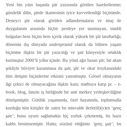
Yeni bin yılın başında şiir yazınında görülen hareketlenme;
gündelik dilin, şiirde ikamesinin iyice kuvvetlendiği biçiminde.
Deneyci şiir olarak görülen adlandırmaların ve imaj ile
duygulanım arasında hiçbir perdeye yer tanımayan, maddi
bulguları hem biçim hem içerik olarak yüksek bir şiir taraftarlığı;
dönemin dış dünyada
underground
olarak da bilinen yaşam
biçimine ilişkin bir şiir yazıcılığı ve şair künyesiyle ortaklık
kurmuştur 2000’li yıllar içinde. Bu yönü ağır basan şiir; bir akım
şekliyle hüviyet kazanmasa da şair, şiir ve okur troykasındaki
tüm iletişim biçimlerine etkisini yansıtmıştır. Görsel olmayanın
ilgi çekici de olmayacağına ilişkin kanı; matbuya karşı pc – e-
book, blog, fanzin iş birliğinde bir anti merkez yerleşkeciliğine
dönüşmüştür. Günlük yaşamında, özel hayatında, toplumsalla
kurduğu tüm kirişiler de zaten bu minvalde ilerle(til)(y)en ‘genç
şair’; buna uyum sağlamakta hiç zorluk çekmemiş, bu hazır
kalıbı benimsemiştir. Hatta; sözünü ettiğimiz ‘genç şair’; bu