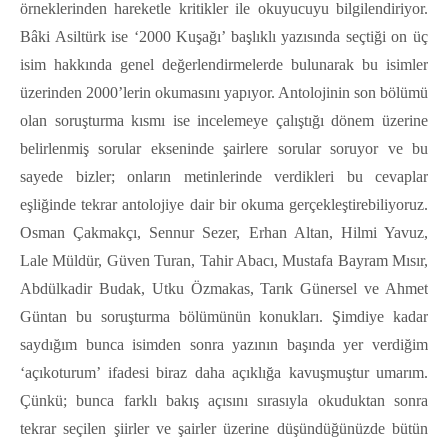
örneklerinden hareketle kritikler ile okuyucuyu bilgilendiriyor.
Bâki Asiltürk ise ‘2000 Kuşağı’ başlıklı yazısında seçtiği on üç
isim hakkında genel değerlendirmelerde bulunarak bu isimler
üzerinden 2000’lerin okumasını yapıyor. Antolojinin son bölümü
olan soruşturma kısmı ise incelemeye çalıştığı dönem üzerine
belirlenmiş sorular ekseninde şairlere sorular soruyor ve bu
sayede bizler; onların metinlerinde verdikleri bu cevaplar
eşliğinde tekrar antolojiye dair bir okuma gerçekleştirebiliyoruz.
Osman Çakmakçı, Sennur Sezer, Erhan Altan, Hilmi Yavuz,
Lale Müldür, Güven Turan, Tahir Abacı, Mustafa Bayram Mısır,
Abdülkadir Budak, Utku Özmakas, Tarık Günersel ve Ahmet
Güntan bu soruşturma bölümünün konukları. Şimdiye kadar
saydığım bunca isimden sonra yazının başında yer verdiğim
‘açıkoturum’ ifadesi biraz daha açıklığa kavuşmuştur umarım.
Çünkü; bunca farklı bakış açısını sırasıyla okuduktan sonra
tekrar seçilen şiirler ve şairler üzerine düşündüğünüzde bütün