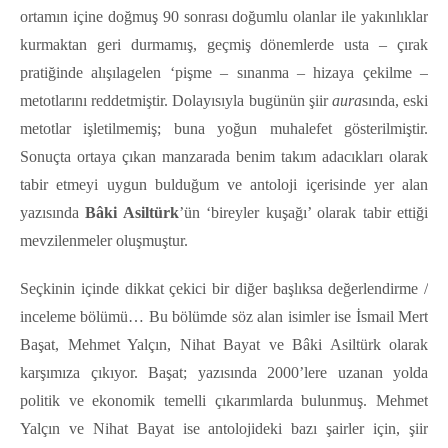
ortamın içine doğmuş 90 sonrası doğumlu olanlar ile yakınlıklar
kurmaktan geri durmamış, geçmiş dönemlerde usta – çırak
pratiğinde alışılagelen ‘pişme – sınanma – hizaya çekilme –
metotlarını reddetmiştir. Dolayısıyla bugünün şiir
aura
sında, eski
metotlar işletilmemiş; buna yoğun muhalefet gösterilmiştir.
Sonuçta ortaya çıkan manzarada benim takım adacıkları olarak
tabir etmeyi uygun bulduğum ve antoloji içerisinde yer alan
yazısında
Bâki Asiltürk
’ün ‘bireyler kuşağı’ olarak tabir ettiği
mevzilenmeler oluşmuştur.
Seçkinin içinde dikkat çekici bir diğer başlıksa değerlendirme /
inceleme bölümü… Bu bölümde söz alan isimler ise İsmail Mert
Başat, Mehmet Yalçın, Nihat Bayat ve Bâki Asiltürk olarak
karşımıza çıkıyor. Başat; yazısında 2000’lere uzanan yolda
politik ve ekonomik temelli çıkarımlarda bulunmuş. Mehmet
Yalçın ve Nihat Bayat ise antolojideki bazı şairler için, şiir