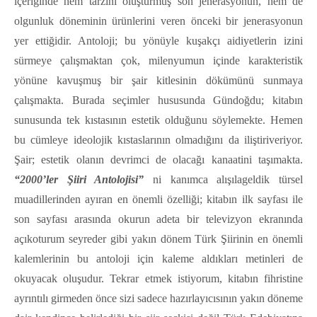
içeriğinde hem tarzını oluşturmuş son jenerasyonun, hem de
olgunluk döneminin ürünlerini veren önceki bir jenerasyonun
yer ettiğidir. Antoloji; bu yönüyle kuşakçı aidiyetlerin izini
sürmeye çalışmaktan çok, milenyumun içinde karakteristik
yönüne kavuşmuş bir şair kitlesinin dökümünü sunmaya
çalışmakta. Burada seçimler hususunda Gündoğdu; kitabın
sunusunda tek kıstasının estetik olduğunu söylemekte. Hemen
bu cümleye ideolojik kıstaslarının olmadığını da iliştiriveriyor.
Şair; estetik olanın devrimci de olacağı kanaatini taşımakta.
“2000’ler Şiiri Antolojisi”
ni kanımca alışılageldik türsel
muadillerinden ayıran en önemli özelliği; kitabın ilk sayfası ile
son sayfası arasında okurun adeta bir televizyon ekranında
açıkoturum seyreder gibi yakın dönem Türk Şiirinin en önemli
kalemlerinin bu antoloji için kaleme aldıkları metinleri de
okuyacak oluşudur. Tekrar etmek istiyorum, kitabın fihristine
ayrıntılı girmeden önce sizi sadece hazırlayıcısının yakın döneme