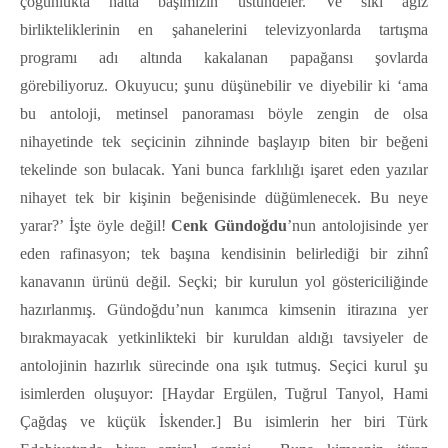
çoğunlukta hatta başımızın üstündeler. Ve sıkı ağız
birlikteliklerinin en şahanelerini televizyonlarda tartışma
programı adı altında kakalanan papağansı şovlarda
görebiliyoruz. Okuyucu; şunu düşünebilir ve diyebilir ki ‘ama
bu antoloji, metinsel panoraması böyle zengin de olsa
nihayetinde tek seçicinin zihninde başlayıp biten bir beğeni
tekelinde son bulacak. Yani bunca farklılığı işaret eden yazılar
nihayet tek bir kişinin beğenisinde düğümlenecek. Bu neye
yarar?’ İşte öyle değil!
Cenk Gündoğdu
’nun antolojisinde yer
eden rafinasyon; tek başına kendisinin belirlediği bir zihnî
kanavanın ürünü değil. Seçki; bir kurulun yol göstericiliğinde
hazırlanmış. Gündoğdu’nun kanımca kimsenin itirazına yer
bırakmayacak yetkinlikteki bir kuruldan aldığı tavsiyeler de
antolojinin hazırlık sürecinde ona ışık tutmuş. Seçici kurul şu
isimlerden oluşuyor: [Haydar Ergülen, Tuğrul Tanyol, Hami
Çağdaş ve küçük İskender.] Bu isimlerin her biri Türk