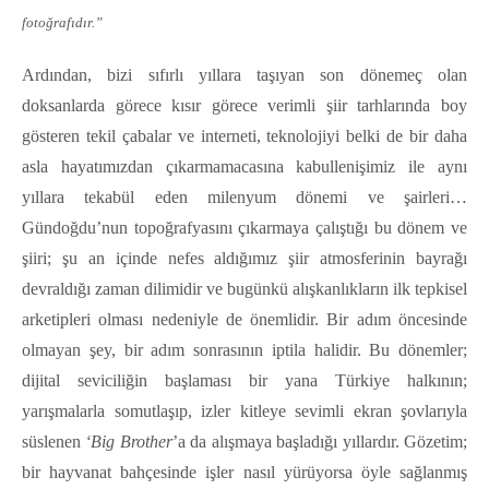
fotoğrafıdır.”
Ardından, bizi sıfırlı yıllara taşıyan son dönemeç olan
doksanlarda görece kısır görece verimli şiir tarhlarında boy
gösteren tekil çabalar ve interneti, teknolojiyi belki de bir daha
asla hayatımızdan çıkarmamacasına kabullenişimiz ile aynı
yıllara tekabül eden milenyum dönemi ve şairleri…
Gündoğdu’nun topoğrafyasını çıkarmaya çalıştığı bu dönem ve
şiiri; şu an içinde nefes aldığımız şiir atmosferinin bayrağı
devraldığı zaman dilimidir ve bugünkü alışkanlıkların ilk tepkisel
arketipleri olması nedeniyle de önemlidir. Bir adım öncesinde
olmayan şey, bir adım sonrasının iptila halidir. Bu dönemler;
dijital seviciliğin başlaması bir yana Türkiye halkının;
yarışmalarla somutlaşıp, izler kitleye sevimli ekran şovlarıyla
süslenen
‘Big Brother
’a da alışmaya başladığı yıllardır. Gözetim;
bir hayvanat bahçesinde işler nasıl yürüyorsa öyle sağlanmış