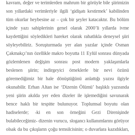
kavram, değer ve terimlerden mahrum bir görüyle bile şiirimizin
son yıllardaki verimleriyle ilgili ‘gidişatı kestirmek’ kabilinden
tüm okurlar heybesine az – çok bir şeyler katacaktır. Bu bölüm
içinde yazı sahiplerinin genel olarak 2000’li yıllarda ivme
kaydettiğini söyledikleri hareket olarak rahatlıkla deneysel şiiri
söyleyebiliriz. Soruşturmada yer alan yazılar içinde Osman
Çakmakçı’nın özellikle makro boyutta 11 Eylül sonrası dünyada
gözlemlenen değişim sonrası post modern yaklaşımlarla
beslenen şiirin; indirgeyici örneklerle bir nevi özünü
göremediğimiz bir hale dönüştüğünü anlattığı yazısı ilgiyle
okunabilir. Erhan Altan ise ‘Dizenin Ölümü’ başlıklı yazısında
yeni şiirin akılda yer eden dizeler ile işlemediğini savunarak
bence haklı bir tespitte bulunuyor. Toplumsal boyutu olan
hadiselerde; -ki en son örneğini Gezi Direnişinde
bulabileceğimiz- dizenin vurucu, slogancı kullanımlarını görüyor
olsak da bu çıkışların çoğu temsilcisinin; o duvarlara kazıdıkları,