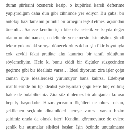
duran şiirlerini özenerek kesip, o kupürleri kareli defterime
yapıştırdığım daha dün gibi zihnimde yer ediyor. Bu çaba; bir
antoloji hazırlamanın primitif bir örneğini teşkil etmesi açısından
önemli… Sadece kendim için bile olsa estetik ve kayda değer
olanın unutulmaması, o defterde yer etmesini istemiştim. Şimdi
tekrar yukarıdaki soruya dönecek olursak bu işin fikir boyutuyla
çok zevkli fakat pratikte algı kanırtıcı bir tarafı olduğunu
söylemeliyim. Hele ki bunu ciddi bir ölçütler süzgecinden
geçirme gibi bir idealiniz varsa… İdeal diyorum; zira işler çoğu
zaman öyle ideallerdeki yürümüyor bana kalırsa. Edebiyat
mahfillerinde bu tip idealist yaklaşımları çoğu kere linç edilmiş
halde de bulabilirsiniz. Zira söz dinlemez bir alınganlar korosu
hep iş başındadır. Hazırlayıcısının ölçütleri ne olursa olsun,
şekillenen seçkinin dinamikleri nereye varırsa varsın bizim
şairimiz orada da olmak ister! Kendini göremeyince de evlere
şenlik bir atışmalar silsilesi başlar. İşin özünde unutulmama