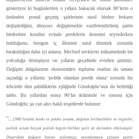
gösteriyor ki bugünlerden o yıllara bakacak olursak 80’lerin o
üstünden postal geçmiş şairlerinin nasıl birden frekans
değiştirdiğini, dünyayı değiştirmekle vazifelendirilmiş şairin
birdenbire kendini evinde perdelerin desenini seyrederken
bulduğunu, bungun iç âlemine nasıl dönmek zorunda
bırakıldığını daha iyi anlarız. Mecburî sevklerin istikametinde bir
yolculuğa dönüşüyor on yılların geçidinde evirilen şiirimiz.
Değişim dalgalarının ekonomiden topluma oradan da sanata
sıçradığı o yıllarda ‘politik olandan poetik olana’ zorunlu bir
tehcirdir tüm şahitliklerin eşliğinde Gündoğdu’nun da belirttiği
tablo. Bu yıllardan sonra 90’lar ikliminde ve sonrası için
Gündoğdu; şu can alıcı haklı tespitlerde bulunur:
“…
1980’lerdeki baskı ve şiddet ortamı, dağılan birliktelikler ve örgütler,
politik ortam birçok politik kişiyle birlikte şairi de derinden etkilemiştir.
Dışarıdaki değişen hayatı anlamaya, tanımlamaya çalışan şairin