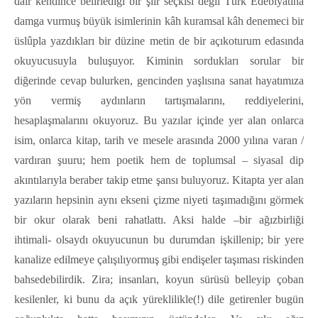
dair kendince belirlediği bir şiir seçkisi değil Türk Edebiyatına
damga vurmuş büyük isimlerinin kâh kuramsal kâh denemeci bir
üslûpla yazdıkları bir düzine metin de bir açıkoturum edasında
okuyucusuyla buluşuyor. Kiminin sordukları sorular bir
diğerinde cevap bulurken, gencinden yaşlısına sanat hayatımıza
yön vermiş aydınların tartışmalarını, reddiyelerini,
hesaplaşmalarını okuyoruz. Bu yazılar içinde yer alan onlarca
isim, onlarca kitap, tarih ve mesele arasında 2000 yılına varan /
vardıran şuuru; hem poetik hem de toplumsal – siyasal dip
akıntılarıyla beraber takip etme şansı buluyoruz. Kitapta yer alan
yazıların hepsinin aynı ekseni çizme niyeti taşımadığını görmek
bir okur olarak beni rahatlattı. Aksi halde –bir ağızbirliği
ihtimali- olsaydı okuyucunun bu durumdan işkillenip; bir yere
kanalize edilmeye çalışılıyormuş gibi endişeler taşıması riskinden
bahsedebilirdik. Zira; insanları, koyun sürüsü belleyip çoban
kesilenler, ki bunu da açık yüreklilikle(!) dile getirenler bugün