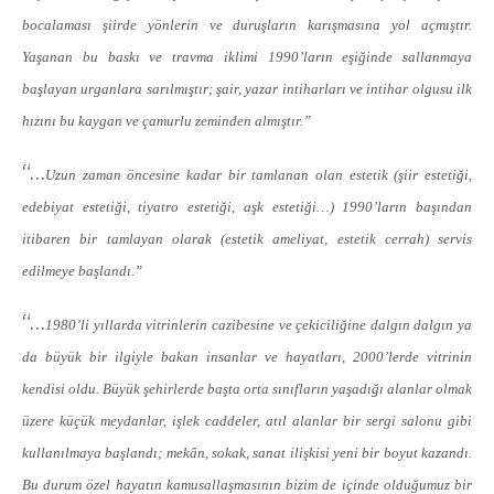
bocalaması şiirde yönlerin ve duruşların karışmasına yol açmıştır.
Yaşanan bu baskı ve travma iklimi 1990’ların eşiğinde sallanmaya
başlayan urganlara sarılmıştır; şair, yazar intiharları ve intihar olgusu ilk
hızını bu kaygan ve çamurlu zeminden almıştır.”
“…
Uzun zaman öncesine kadar bir tamlanan olan estetik (şiir estetiği,
edebiyat estetiği, tiyatro estetiği, aşk estetiği…) 1990’ların başından
itibaren bir tamlayan olarak (estetik ameliyat, estetik cerrah) servis
edilmeye başlandı.”
“…
1980’li yıllarda vitrinlerin cazibesine ve çekiciliğine dalgın dalgın ya
da büyük bir ilgiyle bakan insanlar ve hayatları, 2000’lerde vitrinin
kendisi oldu. Büyük şehirlerde başta orta sınıfların yaşadığı alanlar olmak
üzere küçük meydanlar, işlek caddeler, atıl alanlar bir sergi salonu gibi
kullanılmaya başlandı; mekân, sokak, sanat ilişkisi yeni bir boyut kazandı.
Bu durum özel hayatın kamusallaşmasının bizim de içinde olduğumuz bir