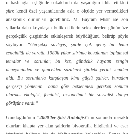
o hashtaglar eşliğinde sokaklarda da yaşadığını iddia ettikleri
şiir
e kendi özel yaşantılarında asla o ölçüde yer vermedikleri
anakronik durumları görebiliriz. M. Bayram Mısır ise son
yıllarda daha koyulaşan butik etkilerin seksenlerden günümüze
gerçekçilik çizgisinde etkinleşerek büyüdüğünü belirtip şöyle
söylüyor:
“Gerçekçi söyleyiş, şiirde çok geniş bir tema
zenginliği de yarattı. 1980li yıllar şiirinde kovalanan toplumsal
temalar ve sorunlar, bu kez, gündelik hayatın zengin
deneyiminden ve güncelden süzülerek şiirdeki yerini yeniden
aldı. Bu sorunlarla karşılaşan kimi güçlü şairler, buradan
gerçekçi yöntemin –bana göre beklenmesi gereken sonucu
olarak– ekolojist, feminist, özyönetimci bir sosyalist dünya
görüşüne vardı.”
Gündoğdu’nun
“2000’ler Şiiri Antolojisi”
nin sonunda meraklı
okurlar; kitapta yer alan şairlerin biyografik bilgilerini ve eser