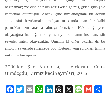
gerçekleştirdiğini söyleyebiliriz. Geçmişe dair antolojiler
hazırlamak; zor olsa da risksizdir. Gelen gelmiş, giden gitmiş ve
katmanlar oturmuştur. Ancak içine hizalandığımız bu devrin
antolojisini hazırlamak; ameliyat masasında atan bir kalbi
parmaklarınızın arasına almaya benziyor. Hak ettiği yere
ulaşacağına inandığım bu çalışmayı; bu alanın insanları, şiir
severler zaten okuyacaktır. Umalım ki diğer okurlar da bu
antoloji sayesinde şiirimizde boy gösteren yeni solukları tanıma
imkânına kavuşurlar.
2000’ler Şiir Antolojisi, Hazırlayan: Cenk
Gündoğdu, Kırmızıkedi Yayınları, 2016
Facebook
Twitter
Email
WhatsApp
LinkedIn
Threads
X
Message
Gmail
Sha