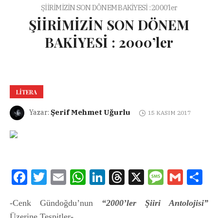
ŞİİRİMİZİN SON DÖNEM BAKİYESİ : 2000’ler
ŞİİRİMİZİN SON DÖNEM
BAKİYESİ : 2000’ler
LITERA
Şerif Mehmet Uğurlu
Yazar:
15 KASIM 2017
Facebook
Twitter
Email
WhatsApp
LinkedIn
Threads
X
Message
Gmail
Sha
-Cenk Gündoğdu’nun
“2000’ler Şiiri Antolojisi”
Üzerine Tespitler-