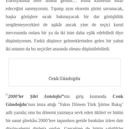
Edebiyatında birer amiral gemisi… Buna kimsenin itiraz
edeceğini sanmıyorum. Tıpatıp aynı eksenin şiirini savunacak,
başka görüşlere sıcak bakmayacak bir dar görüşlülük
sergilemeyecekleri de aşikâr ancak yine de seçici kurul
mevzuunda onlara bir ya da iki isim daha eşlik edebilirdi diye
düşünüyorum. Farklı düşünce geleneklerinden gelen bir yahut
iki ustanın da bu seçiciler arasında olması düşünülebilirdi.
Cenk Gündoğdu
“
2000’ler Şiiri Antolojisi”
nin giriş kısmında
Cenk
Gündoğdu
’nun imza attığı ‘Yakın Dönem Türk Şiirine Bakış’
adlı yazıda; onu bu dönemi yazmaya sevk eden itkileri ve bütün
bir sanat şürekâsı 2000’lere taşınırken geride bırakılan izlere dair
düşüncelerini dinleriz ondan. Gerçekten de bütün şahitlikler