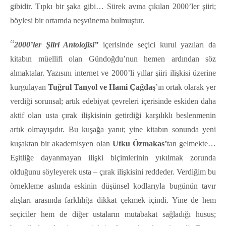
gibidir. Tıpkı bir şaka gibi… Sürek avına çıkılan 2000’ler şiiri;
böylesi bir ortamda neşvünema bulmuştur.
“
2000’ler Şiiri Antolojisi”
içerisinde seçici kurul yazıları da
kitabın müellifi olan Gündoğdu’nun hemen ardından söz
almaktalar. Yazısını internet ve 2000’li yıllar şiiri ilişkisi üzerine
kurgulayan
Tuğrul Tanyol
ve Hami Çağdaş
’ın ortak olarak yer
verdiği sorunsal; artık edebiyat çevreleri içerisinde eskiden daha
aktif olan usta çırak ilişkisinin getirdiği karşılıklı beslenmenin
artık olmayışıdır. Bu kuşağa yanıt; yine kitabın sonunda yeni
kuşaktan bir akademisyen olan
Utku Özmakas’
tan gelmekte…
Eşitliğe dayanmayan ilişki biçimlerinin yıkılmak zorunda
olduğunu söyleyerek usta – çırak ilişkisini reddeder. Verdiğim bu
örnekleme aslında eskinin düşünsel kodlarıyla bugünün tavır
alışları arasında farklılığa dikkat çekmek içindi. Yine de hem
seçiciler hem de diğer ustaların mutabakat sağladığı husus;