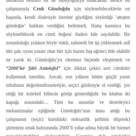
isimlerini belirten bir de bibliyografya bulacaklar. Bence bu
çalışmasıyla
Cenk Gündoğdu
için söylenebileceklerin en
başında, kendi ifadesiyle üzerine giydiğini söylediği ‘ateşten
gömleğin’ hakkını verdiğini belirtmeli. Hatta kanımca bu
söylenebilecek en cimri beğeni ifadesi bile sayılabilir. Bir
zorunluluğu yokken böyle riskli, zahmetli bir işi yüklenmek aslî
titri şair, oyun yazarı olan biri için bazen baş ağrıtıcı bile olabilir
ne yazık ki.
Gündoğdu’yu olumsuz biçimde eleştirmek ve
“2000’ler Şiiri Antolojisi”
için dikkat çekici sert cümleler
kullanmak isterdim. Ancak; son yılların bütün güçlü yazın
erbabının değerlendirmeleriyle, seçici gözleriyle el verdiği, yer
ettiği bir kolektif bilincin görüp gösterdiğidir bu kitabın iki
kapağı arasındaki… Tüm bu unsurlar ve denetleyici
mekanizmalar eşliğinde Gündoğdu’nun imza attığı bu
çalışmanın (seçici kuruldaki noksanlık şerhimi düşerek)
şiirimizin ortak hafızasında 2000’li yıllar adına büyük bir hizmet