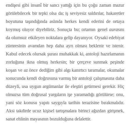
endişesi gibi insanî bir sancı yattığı için bu çoğu zaman mazur
görülebilecek bir tepki olsa da; iş seviyesiz saldırılar, hakaretler
boyutuna taşındığında aslında herkes kendi ederini de ortaya
koymuş oluyor diyebiliriz. Sonuçta bu; ortamın genel
aura
sını
da olumsuz etkileyen noktalara gelip dayanıyor. Oysaki edebiyat
zümresinin avamdan hep daha ayrı olması beklenir ve istenir.
Kabul edecek olursak şurası muhakkak ki, antoloji hazırlamanın
zorluğuna ikna olmuş herkesin; bir çerçeve sunmak peşinde
koşan ve az önce dediğim gibi algı kanırtıcı taramalar, okumalar
sonucunda kendi doğrusuna varmış bir antoloji çalışmasına daha
düzeyli, usa uygun argümanlar ile eleştiri getirmesi gerekir. Hiç
olmazsa tüm doğrusal yargıların işe yaramadığı görülürse; onu,
yani söz konusu yapıtı saygıyla tarihin terazisine bırakmalıdır.
Aksi takdirde ucuz kişisel tartışmalara birinci ağızdan girişmek,
sanat ehlinin mayasının bozulduğuna delalettir.