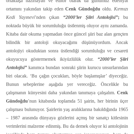
ortaklaşa hazırlayan ve editör olarak da günümüz edebiyat
ortamını yakından takip eden
Cenk Gündoğdu
oldu.
Kırmızı
Kedi Yayınevi
’nden çıkan
“2000’ler Şiiri Antolojisi”
;
bu
noktada büyük bir sorumluluğu üstlenmiş oluyor aynı zamanda.
Kitaba dair okuma yapmadan önce güncel şiiri baz alan gençten
bilindik bir antoloji okuyacağımı düşünüyordum. Ancak
antolojiyi okuduktan sonra üstlendiği sorumluluğu ve cesareti
okuyucuya göstermemek ikiyüzlülük olur.
“2000’ler Şiiri
Antolojisi”
kanımca bundan sonraki şiirin kurucu unsurlarından
biri olacak. ‘Bu çağın çocukları, böyle başlamışlar’ diyeceğiz.
Bunun sebeplerine aşağıda yer vereceğiz. Öncelikle bu
çalışmanın künyesini daha yakından tanımaya çalışalım.
Cenk
Gündoğdu
’nun kitabında toplamda 51 şairin, her birinin üçer
çalışması bulunuyor. Şairlerin yaş aralıklarına bakıldığında 1965
– 1987 arasında dünyaya gözlerini açmış bir sanatçı kitlesinin
verimlerini malzeme edinmiş. Bu da demek oluyor ki antolojinin