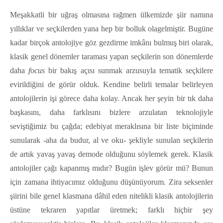
Meşakkatli bir uğraş olmasına rağmen ülkemizde şiir namına
yıllıklar ve seçkilerden yana hep bir bolluk olagelmiştir. Bugüne
kadar birçok antolojiye göz gezdirme imkânı bulmuş biri olarak,
klasik genel dönemler taraması yapan seçkilerin son dönemlerde
daha
focus
bir bakış açısı sunmak arzusuyla tematik seçkilere
evirildiğini de görür olduk. Kendine belirli temalar belirleyen
antolojilerin işi görece daha kolay. Ancak her şeyin bir tık daha
başkasını, daha farklısını bizlere arzulatan teknolojiyle
seviştiğimiz bu çağda; edebiyat meraklısına bir liste biçiminde
sunularak -aha da budur, al ve oku- şekliyle sunulan seçkilerin
de artık yavaş yavaş demode olduğunu söylemek gerek. Klasik
antolojiler çağı kapanmış mıdır? Bugün işlev görür mü? Bunun
için zamana ihtiyacımız olduğunu düşünüyorum. Zira seksenler
şiirini bile genel klasmana dâhil eden nitelikli klasik antolojilerin
üstüne tekraren yapıtlar üretmek; farklı hiçbir şey