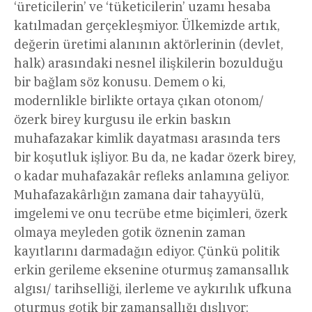
‘üreticilerin’ ve ‘tüketicilerin’ uzamı hesaba
katılmadan gerçekleşmiyor. Ülkemizde artık,
değerin üretimi alanının aktörlerinin (devlet,
halk) arasındaki nesnel ilişkilerin bozulduğu
bir bağlam söz konusu. Demem o ki,
modernlikle birlikte ortaya çıkan otonom/
özerk birey kurgusu ile erkin baskın
muhafazakar kimlik dayatması arasında ters
bir koşutluk işliyor. Bu da, ne kadar özerk birey,
o kadar muhafazakâr refleks anlamına geliyor.
Muhafazakârlığın zamana dair tahayyülü,
imgelemi ve onu tecrübe etme biçimleri, özerk
olmaya meyleden gotik öznenin zaman
kayıtlarını darmadağın ediyor. Çünkü politik
erkin gerileme eksenine oturmuş zamansallık
algısı/ tarihselliği, ilerleme ve aykırılık ufkuna
oturmuş gotik bir zamansallığı dışlıyor: