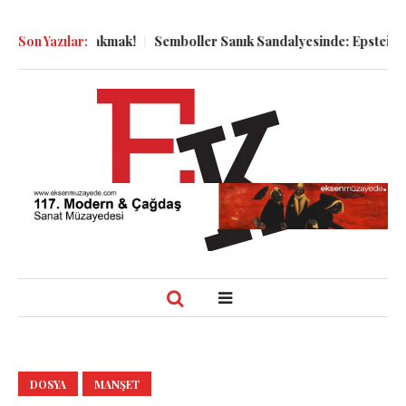
yaya Bakmak!
Son Yazılar:
Semboller Sanık Sandalyesinde: Epstein vakası kad
DOSYA
MANŞET