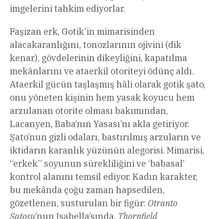
imgelerini tahkim ediyorlar.
Faşizan erk, Gotik’in mimarisinden
alacakaranlığını, tonozlarının ojivini (dik
kenar), gövdelerinin dikeyliğini, kapatılma
mekânlarını ve ataerkil otoriteyi ödünç aldı.
Ataerkil gücün taşlaşmış hâli olarak gotik şato,
onu yöneten kişinin hem yasak koyucu hem
arzulanan otorite olması bakımından,
Lacanyen, Baba’nın Yasası’nı akla getiriyor.
Şato’nun gizli odaları, bastırılmış arzuların ve
iktidarın karanlık yüzünün alegorisi. Mimarisi,
“erkek” soyunun sürekliliğini ve ‘babasal’
kontrol alanını temsil ediyor. Kadın karakter,
bu mekânda çoğu zaman hapsedilen,
gözetlenen, susturulan bir figür:
Otranto
Şatosu
’nun Isabella’sında,
Thornfield