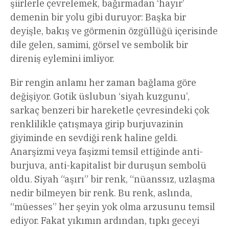
şiirlerle çevrelemek, bağırmadan ‘hayır’
demenin bir yolu gibi duruyor: Başka bir
deyişle, bakış ve görmenin özgüllüğü içerisinde
dile gelen, samimi, görsel ve sembolik bir
direniş eylemini imliyor.
Bir rengin anlamı her zaman bağlama göre
değişiyor. Gotik üslubun ‘siyah kuzgunu’,
sarkaç benzeri bir hareketle çevresindeki çok
renklilikle çatışmaya girip burjuvazinin
giyiminde en sevdiği renk haline geldi.
Anarşizmi veya faşizmi temsil ettiğinde anti-
burjuva, anti-kapitalist bir duruşun sembolü
oldu. Siyah “aşırı” bir renk, “nüanssız, uzlaşma
nedir bilmeyen bir renk. Bu renk, aslında,
“müesses” her şeyin yok olma arzusunu temsil
ediyor. Fakat yıkımın ardından, tıpkı geceyi