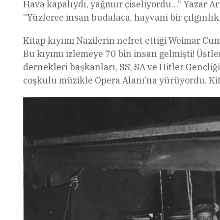
Hava kapalıydı, yağmur çiseliyordu…” Yazar Arn
“Yüzlerce insan budalaca, hayvani bir çılgınl
Kitap kıyımı Nazilerin nefret ettiği Weimar Cu
Bu kıyımı izlemeye 70 bin insan gelmişti! Üstle
dernekleri başkanları, SS, SA ve Hitler Gençliğ
coşkulu müzikle Opera Alanı’na yürüyordu. Kit