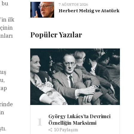
, bu
7 AĞUSTOS 2026
Herbert Melzig ve Atatürk
in ilk
çinin
Popüler Yazılar
anları
mış
u,
tap
erinde
in
1
György Lukács’ta Devrimci
Öznelliğin Marksizmi
tı.
10
Paylaşım