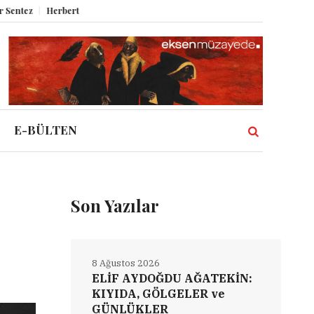
erbert Melzig ve Atatürk
Miz Volume XII
Şahbender Korkmaz: Kasabanı
E-BÜLTEN
Son Yazılar
8 Ağustos 2026
ELİF AYDOĞDU AĞATEKİN:
KIYIDA, GÖLGELER ve
GÜNLÜKLER