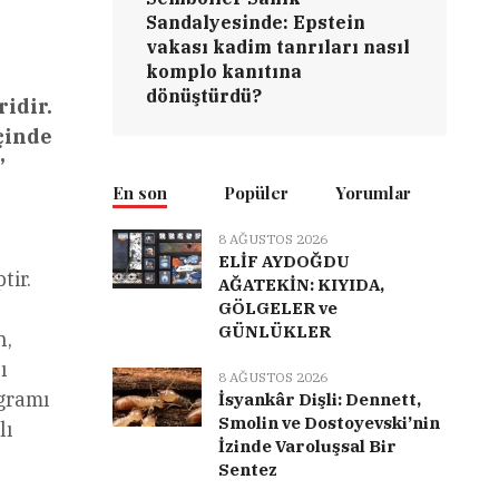
Sandalyesinde: Epstein
vakası kadim tanrıları nasıl
komplo kanıtına
dönüştürdü?
idir.
çinde
’
En son
Popüler
Yorumlar
8 AĞUSTOS 2026
ELİF AYDOĞDU
tir.
AĞATEKİN: KIYIDA,
GÖLGELER ve
GÜNLÜKLER
n,
ı
8 AĞUSTOS 2026
ogramı
İsyankâr Dişli: Dennett,
Smolin ve Dostoyevski’nin
lı
İzinde Varoluşsal Bir
Sentez