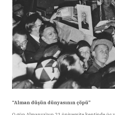
“Alman düşün dünyasının çöpü”
O gün Almanya’nın 21 üniversite kentinde üç y