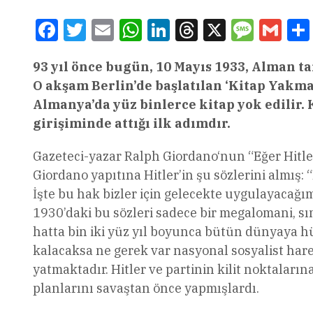
Facebook
Twitter
Email
WhatsApp
LinkedIn
Threads
X
Message
Gmai
93 yıl önce bugün, 10 Mayıs 1933, Alman ta
O akşam Berlin’de başlatılan ‘Kitap Yakma’
Almanya’da yüz binlerce kitap yok edilir.
girişiminde attığı ilk adımdır.
Gazeteci-yazar Ralph Giordano‘nun “Eğer Hitle
Giordano yapıtına Hitler’in şu sözlerini almış
İşte bu hak bizler için gelecekte uygulayacağım
1930’daki bu sözleri sadece bir megalomani, sını
hatta bin iki yüz yıl boyunca bütün dünyaya h
kalacaksa ne gerek var nasyonal sosyalist hare
yatmaktadır. Hitler ve partinin kilit noktaları
planlarını savaştan önce yapmışlardı.