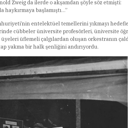
old Zweig da ilerde o akşamdan şöyle söz etmişti:
ıkla haykırmaya başlamıştı…”
mhuriyeti’nin entelektüel temellerini yıkmayı hedefle
rinde cübbeler üniversite profesörleri, üniversite öğ
i üyeleri üflemeli çalgılardan oluşan orkestranın çald
ap yakma bir halk şenliğini andırıyordu.