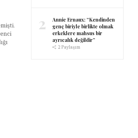
2
Annie Ernaux: “Kendinden
mişti.
genç biriyle birlikte olmak
erkeklere mahsus bir
renci
ayrıcalık değildir”
ığı
2
Paylaşım