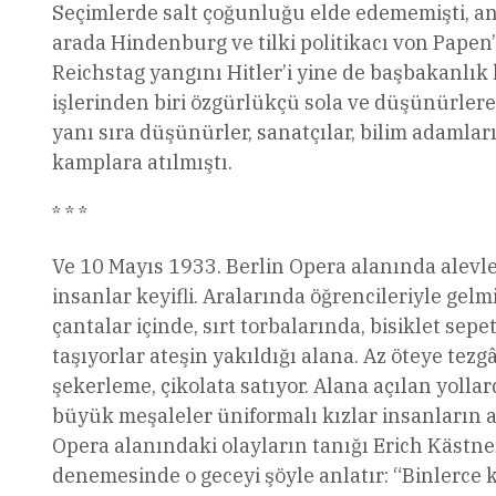
Seçimlerde salt çoğunluğu elde edememişti, anc
arada Hindenburg ve tilki politikacı von Papen’
Reichstag yangını Hitler’i yine de başbakanlık
işlerinden biri özgürlükçü sola ve düşünürlere
yanı sıra düşünürler, sanatçılar, bilim adamları
kamplara atılmıştı.
* * *
Ve 10 Mayıs 1933. Berlin Opera alanında alevl
insanlar keyifli. Aralarında öğrencileriyle gelm
çantalar içinde, sırt torbalarında, bisiklet sep
taşıyorlar ateşin yakıldığı alana. Az öteye tezgâ
şekerleme, çikolata satıyor. Alana açılan yolla
büyük meşaleler üniformalı kızlar insanların 
Opera alanındaki olayların tanığı Erich Kästner 
denemesinde o geceyi şöyle anlatır: “Binlerce 