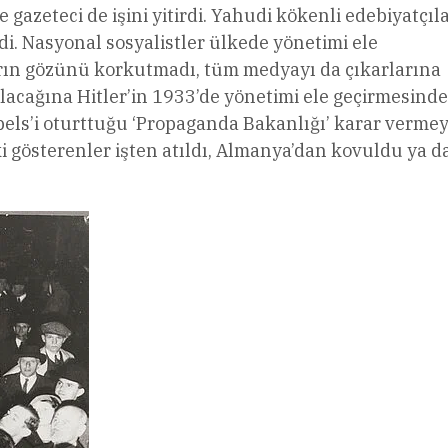
gazeteci de işini yitirdi. Yahudi kökenli edebiyatçıl
i. Nasyonal sosyalistler ülkede yönetimi ele
arın gözünü korkutmadı, tüm medyayı da çıkarlarına
lacağına Hitler’in 1933’de yönetimi ele geçirmesind
els’i oturttuğu ‘Propaganda Bakanlığı’ karar verme
i gösterenler işten atıldı, Almanya’dan kovuldu ya d