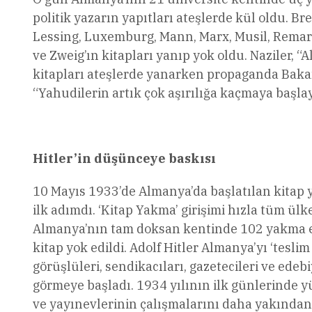
politik yazarın yapıtları ateşlerde kül oldu. Br
Lessing, Luxemburg, Mann, Marx, Musil, Remarq
ve Zweig’ın kitapları yanıp yok oldu. Naziler,
kitapları ateşlerde yanarken propaganda Bakan
“Yahudilerin artık çok aşırılığa kaçmaya başla
Hitler’in düşünceye baskısı
10 Mayıs 1933’de Almanya’da başlatılan kitap y
ilk adımdı. ‘Kitap Yakma’ girişimi hızla tüm ülk
Almanya’nın tam doksan kentinde 102 yakma ey
kitap yok edildi. Adolf Hitler Almanya’yı ‘tesli
görüşlüleri, sendikacıları, gazetecileri ve ede
görmeye başladı. 1934 yılının ilk günlerinde yü
ve yayınevlerinin çalışmalarını daha yakından 