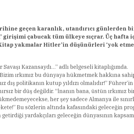
l
Share
rihine geçen karanlık, utandırıcı günlerden bir
 girişimi çabucak tüm ülkeye sıçrar. Üç hafta i
 Kitap yakmalar Hitler’in düşünürleri ‘yok etme
r Savaşı Kazansaydı…” adlı belgeseli kitaplığımda.
: “Bizim ırkımız bu dünyaya hükmetmek hakkına sahip
ız dış politikanın kutup yıldızı olmalıdır!” Führer’in
rsız bir düş değildir. “İnanın bana, üstün ırkımız bi
ükmedemeyecekse, her şey sadece Almanya ile sınırl
kete!” Bu sözlerin altında kafasındaki geleceğin pr
na getirdiği yardakçıları geleceğin dünyasının kapsam