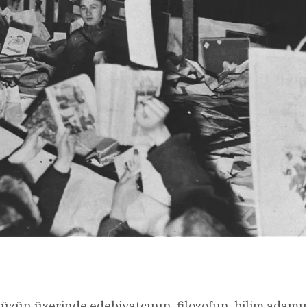
üzün üzerinde edebiyatçının, filozofun, bilim adamı