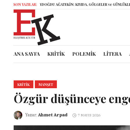
ELİF AYDOĞDU AĞATEKİN: KIYIDA, GÖLGELER ve GÜNLÜKLER
SON YAZILAR:
İsyankâ
ANA SAYFA
KRİTİK
POLEMİK
LİTERA
KRITIK
MANŞET
Özgür düşünceye enge
Ahmet Arpad
Yazar:
7 MAYIS 2026