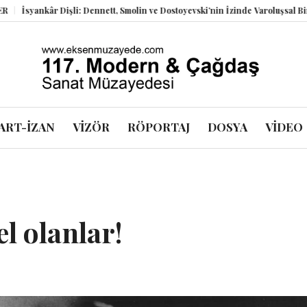
r Dişli: Dennett, Smolin ve Dostoyevski’nin İzinde Varoluşsal Bir Sentez
H
ART-İZAN
VİZÖR
RÖPORTAJ
DOSYA
VİDEO
l olanlar!