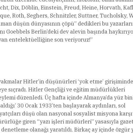
echt, Dix, Döblin, Einstein, Freud, Heine, Horvath, Kaf
ue, Roth, Seghers, Schnitzler, Suttner, Tucholsky, W
 “Alman düşün dünyasının çöpü” dedikleri bu yazarlar
ı Goebbels Berlin’deki dev alevin başında haykırıy
yan entelektüelliğine son veriyoruz!”
akmalar Hitler’in düşünürleri ‘yok etme’ girişiminde 
eye sıçradı. Hitler Gençliği ve eğitim müdürlükleri
lemi düzenledi. Üç hafta içinde Almanya’da yüz bin
m aldığı’ 30 Ocak 1933’ten başlayarak aydınları, sol
biyatçıları düşü olan nasyonal sosyalist misyona karşı
rürlüğe giren “yazı işleri müdürleri” yasasıyla gaze
denetleme olanağı yaratıldı. Birkaç ay içinde özgür 