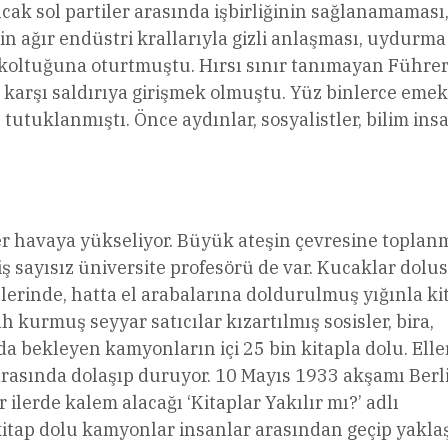
ak sol partiler arasında işbirliğinin sağlanamaması
in ağır endüstri krallarıyla gizli anlaşması, uydurma
 koltuğuna oturtmuştu. Hırsı sınır tanımayan Führer’
 karşı saldırıya girişmek olmuştu. Yüz binlerce emek
 tutuklanmıştı. Önce aydınlar, sosyalistler, bilim ins
er havaya yükseliyor. Büyük ateşin çevresine toplan
iş sayısız üniversite profesörü de var. Kucaklar dolus
etlerinde, hatta el arabalarına doldurulmuş yığınla ki
h kurmuş seyyar satıcılar kızartılmış sosisler, bira,
rda bekleyen kamyonların içi 25 bin kitapla dolu. Ell
arasında dolaşıp duruyor. 10 Mayıs 1933 akşamı Berl
ilerde kalem alacağı ‘Kitaplar Yakılır mı?’ adlı
kitap dolu kamyonlar insanlar arasından geçip yaklaş