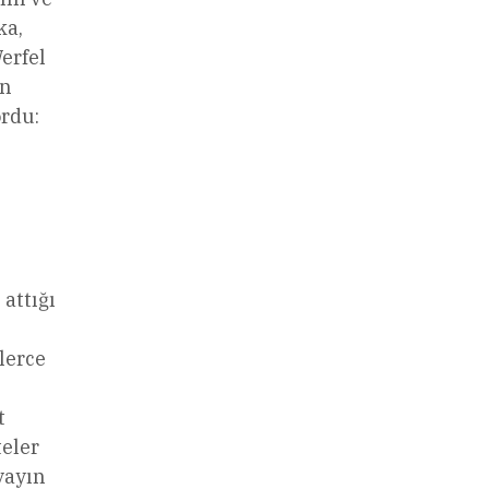
ka,
erfel
ın
ordu:
attığı
lerce
t
teler
yayın