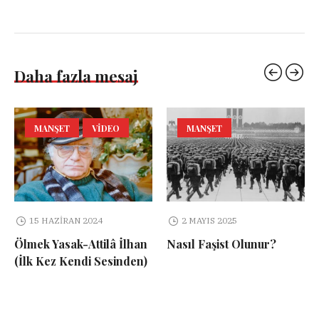
Daha fazla mesaj
MANŞET
VIDEO
MANŞET
15 HAZIRAN 2024
2 MAYIS 2025
Ölmek Yasak-Attilâ İlhan
Nasıl Faşist Olunur?
(İlk Kez Kendi Sesinden)