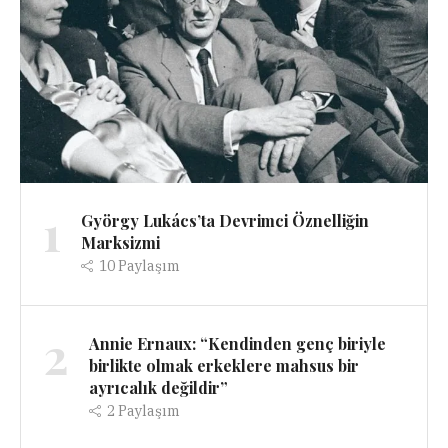
1
György Lukács’ta Devrimci Öznelliğin
Marksizmi
10
Paylaşım
2
Annie Ernaux: “Kendinden genç biriyle
birlikte olmak erkeklere mahsus bir
ayrıcalık değildir”
2
Paylaşım