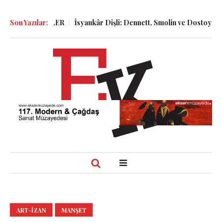
GÜNLÜKLER
Son Yazılar:
İsyankâr Dişli: Dennett, Smolin ve Dostoyevski’nin İzi
ART-IZAN
MANŞET