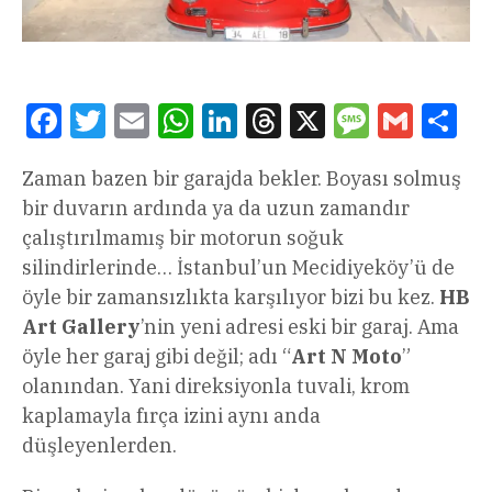
Facebook
Twitter
Email
WhatsApp
LinkedIn
Threads
X
Message
Gmail
Sha
Zaman bazen bir garajda bekler. Boyası solmuş
bir duvarın ardında ya da uzun zamandır
çalıştırılmamış bir motorun soğuk
silindirlerinde… İstanbul’un Mecidiyeköy’ü de
öyle bir zamansızlıkta karşılıyor bizi bu kez.
HB
Art Gallery
’nin yeni adresi eski bir garaj. Ama
öyle her garaj gibi değil; adı “
Art N Moto
”
olanından. Yani direksiyonla tuvali, krom
kaplamayla fırça izini aynı anda
düşleyenlerden.