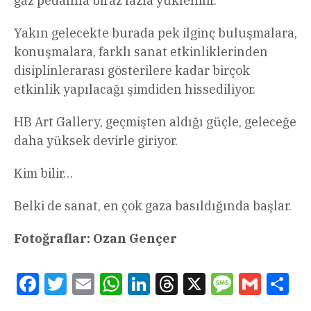
gaz pedalına biraz fazla yüklenilir.
Yakın gelecekte burada pek ilginç buluşmalara,
konuşmalara, farklı sanat etkinliklerinden
disiplinlerarası gösterilere kadar birçok
etkinlik yapılacağı şimdiden hissediliyor.
HB Art Gallery, geçmişten aldığı güçle, geleceğe
daha yüksek devirle giriyor.
Kim bilir…
Belki de sanat, en çok gaza basıldığında başlar.
Fotoğraflar: Ozan Gençer
Facebook
Twitter
Email
WhatsApp
LinkedIn
Threads
X
Message
Gmail
Sha