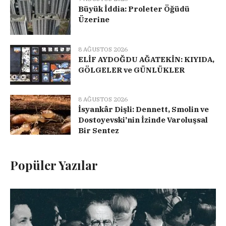
Büyük İddia: Proleter Öğüdü
Üzerine
8 AĞUSTOS 2026
ELİF AYDOĞDU AĞATEKİN: KIYIDA,
GÖLGELER ve GÜNLÜKLER
8 AĞUSTOS 2026
İsyankâr Dişli: Dennett, Smolin ve
Dostoyevski’nin İzinde Varoluşsal
Bir Sentez
Popüler Yazılar