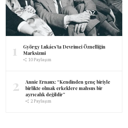
1
György Lukács’ta Devrimci Öznelliğin
Marksizmi
10
Paylaşım
2
Annie Ernaux: “Kendinden genç biriyle
birlikte olmak erkeklere mahsus bir
ayrıcalık değildir”
2
Paylaşım