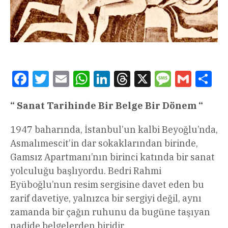
Facebook
Twitter
Email
WhatsApp
LinkedIn
Threads
X
Message
Gmail
Sha
“ Sanat Tarihinde Bir Belge Bir Dönem “
1947 baharında, İstanbul’un kalbi Beyoğlu’nda,
Asmalımescit’in dar sokaklarından birinde,
Gamsız Apartmanı’nın birinci katında bir sanat
yolculuğu başlıyordu. Bedri Rahmi
Eyüboğlu’nun resim sergisine davet eden bu
zarif davetiye, yalnızca bir sergiyi değil, aynı
zamanda bir çağın ruhunu da bugüne taşıyan
nadide belgelerden biridir.