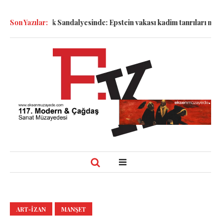
ler Sanık Sandalyesinde: Epstein vakası kadim tanrıları nasıl komp
Son Yazılar:
ART-IZAN
MANŞET