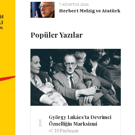
7 AĞUSTOS 2026
Herbert Melzig ve Atatürk
Popüler Yazılar
1
György Lukács’ta Devrimci
Öznelliğin Marksizmi
10
Paylaşım