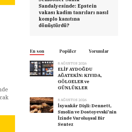
Sandalyesinde: Epstein
vakası kadim tanrıları nasıl
komplo kanıtına
dönüştürdü?
En son
Popüler
Yorumlar
8 AĞUSTOS 2026
ELİF AYDOĞDU
AĞATEKİN: KIYIDA,
GÖLGELER ve
GÜNLÜKLER
inde
acak
8 AĞUSTOS 2026
İsyankâr Dişli: Dennett,
Smolin ve Dostoyevski’nin
İzinde Varoluşsal Bir
Sentez