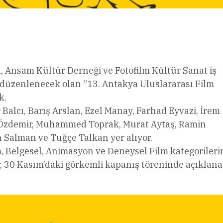
l
Share
a, Ansam Kültür Derneği ve Fotofilm Kültür Sanat iş
a düzenlenecek olan “13. Antakya Uluslararası Film
k.
 Balcı, Barış Arslan, Ezel Manay, Farhad Eyvazi, İrem
l Özdemir, Muhammed Toprak, Murat Aytaş, Ramin
 Salman ve Tuğçe Talkan yer alıyor.
m, Belgesel, Animasyon ve Deneysel Film kategoriler
er, 30 Kasım’daki görkemli kapanış töreninde açıklan