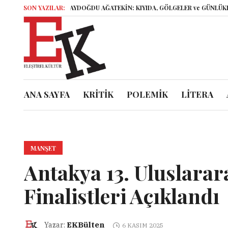
ELİF AYDOĞDU AĞATEKİN: KIYIDA, GÖLGELER ve GÜNLÜKLER
SON YAZILAR:
İsya
ANA SAYFA
KRİTİK
POLEMİK
LİTERA
MANŞET
Antakya 13. Uluslarara
Finalistleri Açıklandı
EKBülten
Yazar:
6 KASIM 2025