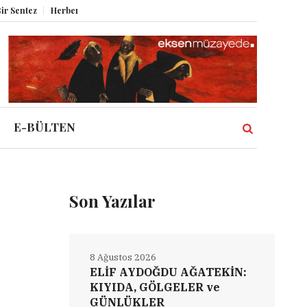
Herbert Melzig ve Atatürk
Miz Volume XII
Şahbender Korkmaz: Kasab
E-BÜLTEN
Son Yazılar
8 Ağustos 2026
ELİF AYDOĞDU AĞATEKİN:
KIYIDA, GÖLGELER ve
GÜNLÜKLER