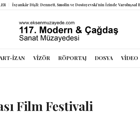
nkâr Dişli: Dennett, Smolin ve Dostoyevski’nin İzinde Varoluşsal Bir Sentez
ART-İZAN
VİZÖR
RÖPORTAJ
DOSYA
VİDEO
sı Film Festivali