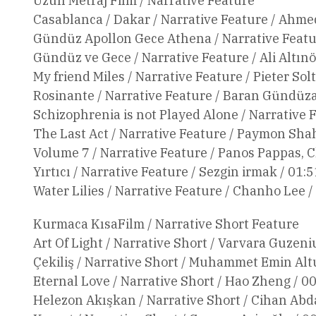
Uzun Metraj Film / Narrative Feature
Casablanca / Dakar / Narrative Feature / Ahme
Gündüz Apollon Gece Athena / Narrative Featur
Gündüz ve Gece / Narrative Feature / Ali Altınö
My friend Miles / Narrative Feature / Pieter Sol
Rosinante / Narrative Feature / Baran Gündüza
Schizophrenia is not Played Alone / Narrative 
The Last Act / Narrative Feature / Paymon Shah
Volume 7 / Narrative Feature / Panos Pappas, 
Yırtıcı / Narrative Feature / Sezgin irmak / 01:
Water Lilies / Narrative Feature / Chanho Lee /
Kurmaca KısaFilm / Narrative Short Feature
Art Of Light / Narrative Short / Varvara Guzeni
Çekiliş / Narrative Short / Muhammet Emin Alt
Eternal Love / Narrative Short / Hao Zheng / 00
Helezon Akışkan / Narrative Short / Cihan Abda