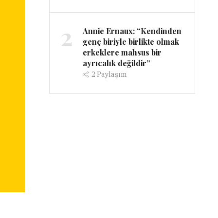
2
Annie Ernaux: “Kendinden
genç biriyle birlikte olmak
erkeklere mahsus bir
ayrıcalık değildir”
2
Paylaşım