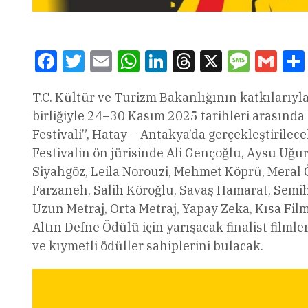
Facebook
Twitter
Email
WhatsApp
LinkedIn
Threads
X
Message
Gmai
T.C. Kültür ve Turizm Bakanlığının katkılarıyl
birliğiyle 24–30 Kasım 2025 tarihleri arasınd
Festivali”, Hatay – Antakya’da gerçekleştirilece
Festivalin ön jürisinde Ali Gençoğlu, Aysu Uğur
Siyahgöz, Leila Norouzi, Mehmet Köprü, Mera
Farzaneh, Salih Köroğlu, Savaş Hamarat, Semih
Uzun Metraj, Orta Metraj, Yapay Zeka, Kısa Fil
Altın Defne Ödülü için yarışacak finalist filml
ve kıymetli ödüller sahiplerini bulacak.