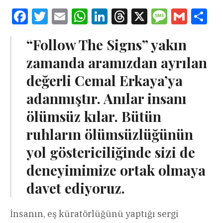
Facebook
Twitter
Email
WhatsApp
LinkedIn
Threads
X
Message
Gmail
Sha
“Follow The Signs” yakın
zamanda aramızdan ayrılan
değerli Cemal Erkaya’ya
adanmıştır. Anılar insanı
ölümsüz kılar. Bütün
ruhların ölümsüzlüğünün
yol göstericiliğinde sizi de
deneyimimize ortak olmaya
davet ediyoruz.
İnsanın, eş küratörlüğünü yaptığı sergi