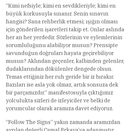
“Kimi nefsiyle; kimi en sevdikleriyle; kimi en
büyük korkusuyla sınanır. Senin sınavın
hangisi? Sana rehberlik etmesi; ışığın olması
için gönderilen işaretleri takip et. Onlar aslında
her an her yerdedir. Sözlerinin ve eylemlerinin
sorumluluğunu alabiliyor musun? Prensipte
savunduğun doğruları hayata geçirebiliyor
musun? Aklından geçenler, kalbinden gelenler,
dudaklarından dökülenler dengede olsun.
Temas ettiğiniz her ruh geride bir iz bırakır.
Bazıları ise asla yok olmaz, artık sonsuza dek
bir parçamızdır.” manifestosuyla çıktığımız
yolculukta sizleri de izleyiciler ve belki de
yorumcular olarak aramıza davet ediyoruz.
“Follow The Signs” yakın zamanda aramızdan
ayrılan değerli Cemal Erkaya’ya adanmıştır.