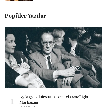
Popüler Yazılar
1
György Lukács’ta Devrimci Öznelliğin
Marksizmi