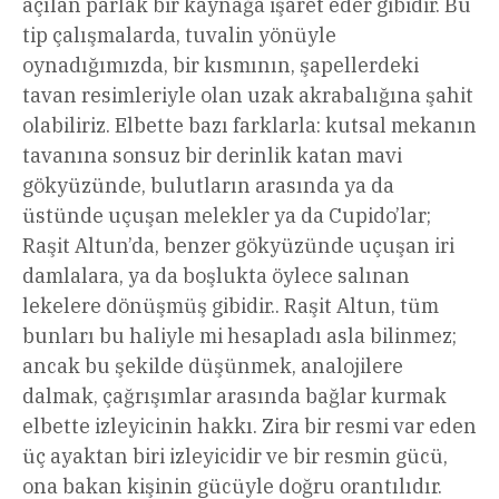
açılan parlak bir kaynağa işaret eder gibidir. Bu
tip çalışmalarda, tuvalin yönüyle
oynadığımızda, bir kısmının, şapellerdeki
tavan resimleriyle olan uzak akrabalığına şahit
olabiliriz. Elbette bazı farklarla: kutsal mekanın
tavanına sonsuz bir derinlik katan mavi
gökyüzünde, bulutların arasında ya da
üstünde uçuşan melekler ya da Cupido’lar;
Raşit Altun’da, benzer gökyüzünde uçuşan iri
damlalara, ya da boşlukta öylece salınan
lekelere dönüşmüş gibidir.. Raşit Altun, tüm
bunları bu haliyle mi hesapladı asla bilinmez;
ancak bu şekilde düşünmek, analojilere
dalmak, çağrışımlar arasında bağlar kurmak
elbette izleyicinin hakkı. Zira bir resmi var eden
üç ayaktan biri izleyicidir ve bir resmin gücü,
ona bakan kişinin gücüyle doğru orantılıdır.