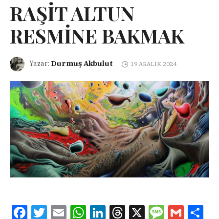
RAŞİT ALTUN
RESMİNE BAKMAK
Durmuş Akbulut
Yazar:
19 ARALIK 2024
Facebook
Twitter
Email
WhatsApp
LinkedIn
Threads
X
Message
Gmail
Sha