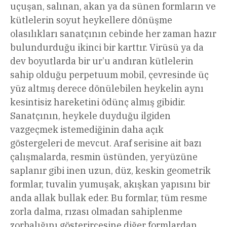
uçuşan, salınan, akan ya da sünen formların ve
kütlelerin soyut heykellere dönüşme
olasılıkları sanatçının cebinde her zaman hazır
bulundurduğu ikinci bir karttır. Virüsü ya da
dev boyutlarda bir ur’u andıran kütlelerin
sahip olduğu perpetuum mobil, çevresinde üç
yüz altmış derece dönülebilen heykelin aynı
kesintisiz hareketini ödünç almış gibidir.
Sanatçının, heykele duyduğu ilgiden
vazgeçmek istemediğinin daha açık
göstergeleri de mevcut. Araf serisine ait bazı
çalışmalarda, resmin üstünden, yeryüzüne
saplanır gibi inen uzun, düz, keskin geometrik
formlar, tuvalin yumuşak, akışkan yapısını bir
anda allak bullak eder. Bu formlar, tüm resme
zorla dalma, rızası olmadan sahiplenme
zorbalığını gösterircesine diğer formlardan