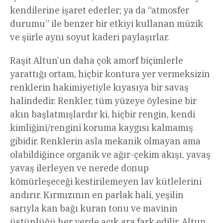
kendilerine işaret ederler; ya da “atmosfer
durumu” ile benzer bir etkiyi kullanan müzik
ve şiirle aynı soyut kaderi paylaşırlar.
Raşit Altun’un daha çok amorf biçimlerle
yarattığı ortam, hiçbir kontura yer vermeksizin
renklerin hakimiyetiyle kıyasıya bir savaş
halindedir. Renkler, tüm yüzeye öylesine bir
akın başlatmışlardır ki, hiçbir rengin, kendi
kimliğini/rengini koruma kaygısı kalmamış
gibidir. Renklerin asla mekanik olmayan ama
olabildiğince organik ve ağır-çekim akışı, yavaş
yavaş ilerleyen ve nerede donup
kömürleşeceği kestirilemeyen lav kütlelerini
andırır. Kırmızının en parlak hali, yeşilin
sarıyla kan bağı kuran tonu ve mavinin
üstünlüğü her yerde açık ara fark edilir. Altun,