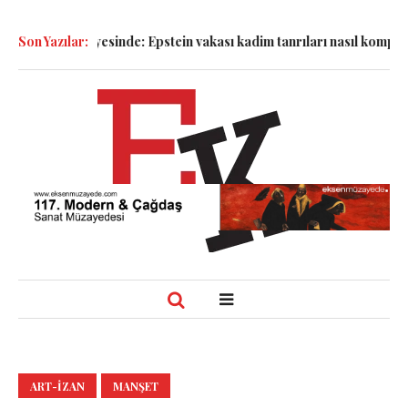
alyesinde: Epstein vakası kadim tanrıları nasıl komplo kanıtına dö
Son Yazılar:
ART-IZAN
MANŞET