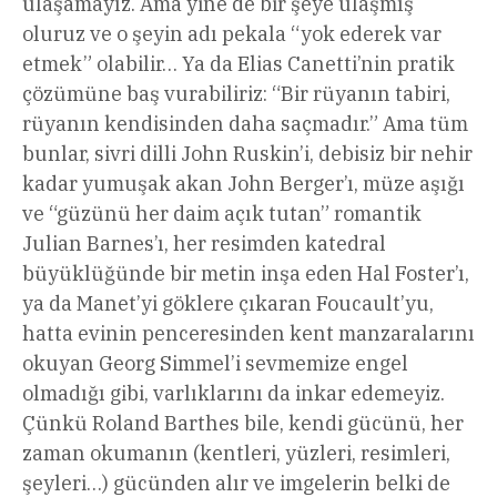
ulaşamayız. Ama yine de bir şeye ulaşmış
oluruz ve o şeyin adı pekala “yok ederek var
etmek” olabilir… Ya da Elias Canetti’nin pratik
çözümüne baş vurabiliriz: “Bir rüyanın tabiri,
rüyanın kendisinden daha saçmadır.” Ama tüm
bunlar, sivri dilli John Ruskin’i, debisiz bir nehir
kadar yumuşak akan John Berger’ı, müze aşığı
ve “güzünü her daim açık tutan” romantik
Julian Barnes’ı, her resimden katedral
büyüklüğünde bir metin inşa eden Hal Foster’ı,
ya da Manet’yi göklere çıkaran Foucault’yu,
hatta evinin penceresinden kent manzaralarını
okuyan Georg Simmel’i sevmemize engel
olmadığı gibi, varlıklarını da inkar edemeyiz.
Çünkü Roland Barthes bile, kendi gücünü, her
zaman okumanın (kentleri, yüzleri, resimleri,
şeyleri…) gücünden alır ve imgelerin belki de