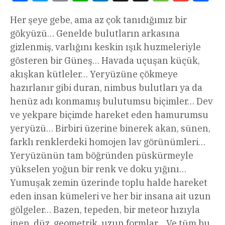
Her şeye gebe, ama az çok tanıdığımız bir
gökyüzü… Genelde bulutların arkasına
gizlenmiş, varlığını keskin ışık huzmeleriyle
gösteren bir Güneş… Havada uçuşan küçük,
akışkan kütleler… Yeryüzüne çökmeye
hazırlanır gibi duran, nimbus bulutları ya da
henüz adı konmamış bulutumsu biçimler… Dev
ve yekpare biçimde hareket eden hamurumsu
yeryüzü… Birbiri üzerine binerek akan, sünen,
farklı renklerdeki homojen lav görünümleri…
Yeryüzünün tam böğründen püskürmeyle
yükselen yoğun bir renk ve doku yığını…
Yumuşak zemin üzerinde toplu halde hareket
eden insan kümeleri ve her bir insana ait uzun
gölgeler… Bazen, tepeden, bir meteor hızıyla
inen, düz, geometrik, uzun formlar… Ve tüm bu