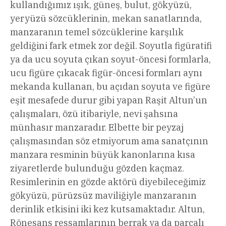
kullandığımız ışık, güneş, bulut, gökyüzü,
yeryüzü sözcüklerinin, mekan sanatlarında,
manzaranın temel sözcüklerine karşılık
geldiğini fark etmek zor değil. Soyutla figüratifi
ya da ucu soyuta çıkan soyut-öncesi formlarla,
ucu figüre çıkacak figür-öncesi formları aynı
mekanda kullanan, bu açıdan soyuta ve figüre
eşit mesafede durur gibi yapan Raşit Altun’un
çalışmaları, özü itibariyle, nevi şahsına
münhasır manzaradır. Elbette bir peyzaj
çalışmasından söz etmiyorum ama sanatçının
manzara resminin büyük kanonlarına kısa
ziyaretlerde bulunduğu gözden kaçmaz.
Resimlerinin en gözde aktörü diyebileceğimiz
gökyüzü, pürüzsüz maviliğiyle manzaranın
derinlik etkisini iki kez kutsamaktadır. Altun,
Rönesans ressamlarının berrak ya da parçalı