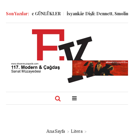
, GÖLGELER ve GÜNLÜKLER
Son Yazılar:
İsyankâr Dişli: Dennett, Smolin ve D
Ana Sayfa
Litera