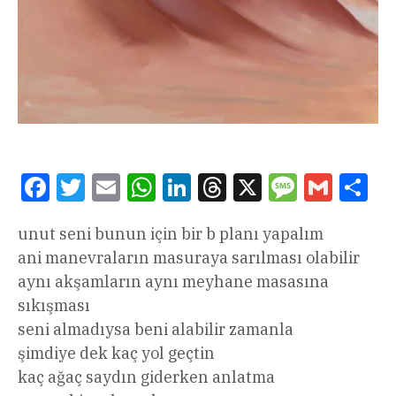
Facebook
Twitter
Email
WhatsApp
LinkedIn
Threads
X
Message
Gmail
Sha
unut seni bunun için bir b planı yapalım
ani manevraların masuraya sarılması olabilir
aynı akşamların aynı meyhane masasına
sıkışması
seni almadıysa beni alabilir zamanla
şimdiye dek kaç yol geçtin
kaç ağaç saydın giderken anlatma