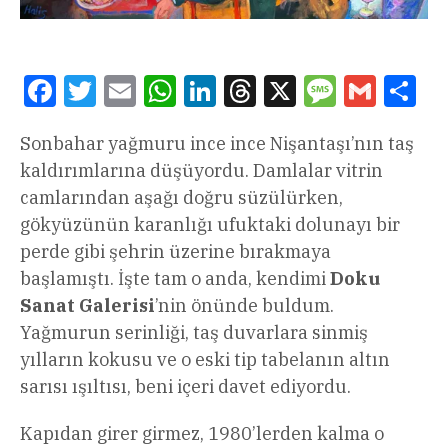
Facebook
Twitter
Email
WhatsApp
LinkedIn
Threads
X
Message
Gmail
Sha
Sonbahar yağmuru ince ince Nişantaşı’nın taş
kaldırımlarına düşüyordu. Damlalar vitrin
camlarından aşağı doğru süzülürken,
gökyüzünün karanlığı ufuktaki dolunayı bir
perde gibi şehrin üzerine bırakmaya
başlamıştı. İşte tam o anda, kendimi
Doku
Sanat Galerisi
’nin önünde buldum.
Yağmurun serinliği, taş duvarlara sinmiş
yılların kokusu ve o eski tip tabelanın altın
sarısı ışıltısı, beni içeri davet ediyordu.
Kapıdan girer girmez, 1980’lerden kalma o