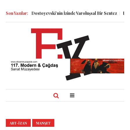
molin ve Dostoyevski’nin İzinde Varoluşsal Bir Sentez
Son Yazılar:
Herbert Mel
ART-IZAN
MANŞET