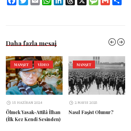
Facebook
Twitter
Email
WhatsApp
LinkedIn
Threads
X
Message
Gmail
Sha
Daha fazla mesaj
MANŞET
VIDEO
MANŞET
15 HAZIRAN 2024
2 MAYIS 2025
Ölmek Yasak-Attilâ İlhan
Nasıl Faşist Olunur?
(İlk Kez Kendi Sesinden)