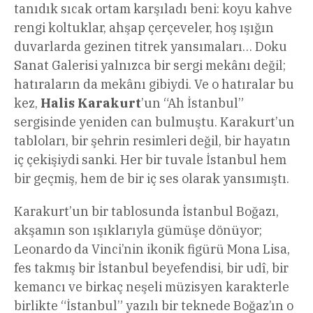
tanıdık sıcak ortam karşıladı beni: koyu kahve
rengi koltuklar, ahşap çerçeveler, hoş ışığın
duvarlarda gezinen titrek yansımaları… Doku
Sanat Galerisi yalnızca bir sergi mekânı değil;
hatıraların da mekânı gibiydi. Ve o hatıralar bu
kez,
Halis Karakurt
’un “Ah İstanbul”
sergisinde yeniden can bulmuştu. Karakurt’un
tabloları, bir şehrin resimleri değil, bir hayatın
iç çekişiydi sanki. Her bir tuvale İstanbul hem
bir geçmiş, hem de bir iç ses olarak yansımıştı.
Karakurt’un bir tablosunda İstanbul Boğazı,
akşamın son ışıklarıyla gümüşe dönüyor;
Leonardo da Vinci’nin ikonik figürü Mona Lisa,
fes takmış bir İstanbul beyefendisi, bir udî, bir
kemancı ve birkaç neşeli müzisyen karakterle
birlikte “İstanbul” yazılı bir teknede Boğaz’ın o