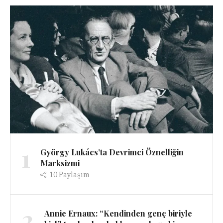
1
György Lukács’ta Devrimci Öznelliğin
Marksizmi
10
Paylaşım
2
Annie Ernaux: “Kendinden genç biriyle