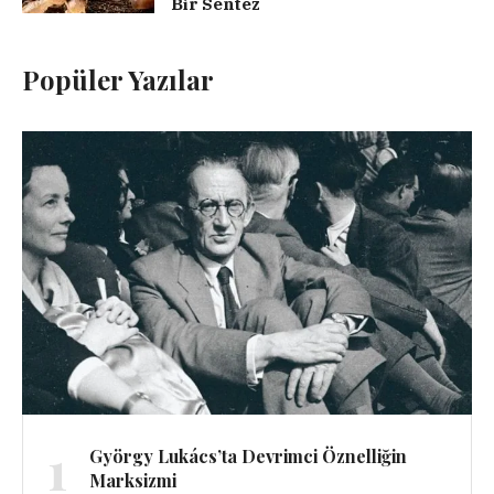
Bir Sentez
Popüler Yazılar
1
György Lukács’ta Devrimci Öznelliğin
Marksizmi