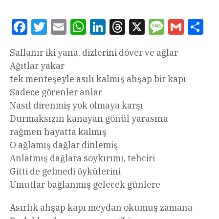
Facebook
Twitter
Email
WhatsApp
LinkedIn
Threads
X
Message
Gmail
Sha
Sallanır iki yana, dizlerini döver ve ağlar
Ağıtlar yakar
tek menteşeyle asılı kalmış ahşap bir kapı
Sadece görenler anlar
Nasıl direnmiş yok olmaya karşı
Durmaksızın kanayan gönül yarasına
rağmen hayatta kalmış
O ağlamış dağlar dinlemiş
Anlatmış dağlara soykırımı, tehciri
Gitti de gelmedi öykülerini
Umutlar bağlanmış gelecek günlere
Asırlık ahşap kapı meydan okumuş zamana