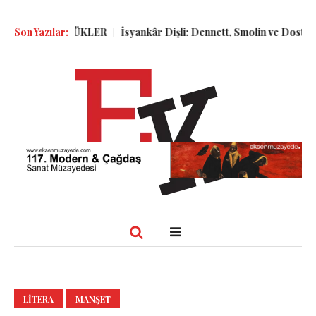
R ve GÜNLÜKLER
Son Yazılar:
İsyankâr Dişli: Dennett, Smolin ve Dostoyevski’
LITERA
MANŞET