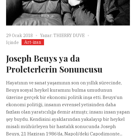
29 Ocak 2018
Yazar:
THIERRY DUVE
Art-izan
İçinde
Joseph Beuys ya da
Proleterlerin Sonuncusu
Hayatının ve sanat yaşamının son on yıllık sürecinde,
Beuys sosyal heykel kuramını bulma umudunun
üzerine gerçek bir ekonomi politik inşa etti. Beuys’un
ekonomi politiği, insanın evrensel yetisinden daha
fazlası olan yaratıcılığa demir atmıştı; insanı insan yapan
şey buydu. Kendisini ayaklarından yakalayıp bir heykel
misali mühürleyen bir hastalık sonucunda Joseph
Beuys, 21 Haziran 1986’da, Napoli’deki Capodimonte...