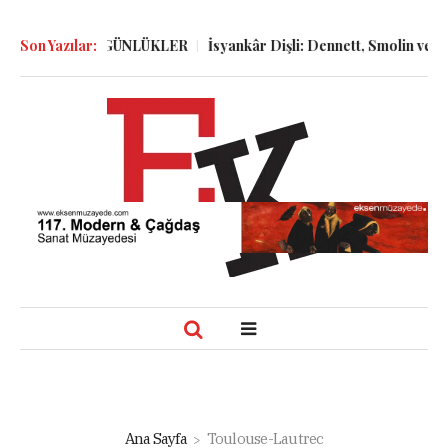
ÖLGELER ve GÜNLÜKLER
Son Yazılar:
İsyankâr Dişli: Dennett, Smolin ve Dost
Ana Sayfa
Toulouse-Lautrec