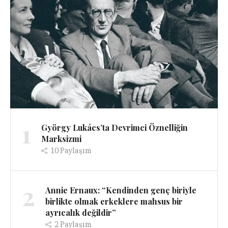
1
György Lukács’ta Devrimci Öznelliğin
Marksizmi
10
Paylaşım
2
Annie Ernaux: “Kendinden genç biriyle
birlikte olmak erkeklere mahsus bir
ayrıcalık değildir”
2
Paylaşım