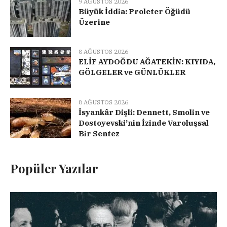
9 AĞUSTOS 2026
Büyük İddia: Proleter Öğüdü
Üzerine
8 AĞUSTOS 2026
ELİF AYDOĞDU AĞATEKİN: KIYIDA,
GÖLGELER ve GÜNLÜKLER
8 AĞUSTOS 2026
İsyankâr Dişli: Dennett, Smolin ve
Dostoyevski’nin İzinde Varoluşsal
Bir Sentez
Popüler Yazılar