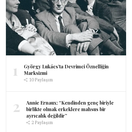
1
György Lukács’ta Devrimci Öznelliğin
Marksizmi
10
Paylaşım
2
Annie Ernaux: “Kendinden genç biriyle
birlikte olmak erkeklere mahsus bir
ayrıcalık değildir”
2
Paylaşım