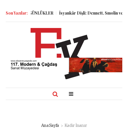
LGELER ve GÜNLÜKLER
Son Yazılar:
İsyankâr Dişli: Dennett, Smolin ve Dostoy
Ana Sayfa
Kadir İnanır