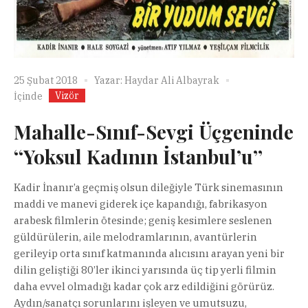
25 Şubat 2018
Yazar:
Haydar Ali Albayrak
Vizör
İçinde
Mahalle-Sınıf-Sevgi Üçgeninde
‘‘Yoksul Kadının İstanbul’u’’
Kadir İnanır’a geçmiş olsun dileğiyle Türk sinemasının
maddi ve manevi giderek içe kapandığı, fabrikasyon
arabesk filmlerin ötesinde; geniş kesimlere seslenen
güldürülerin, aile melodramlarının, avantürlerin
gerileyip orta sınıf katmanında alıcısını arayan yeni bir
dilin geliştiği 80’ler ikinci yarısında üç tip yerli filmin
daha evvel olmadığı kadar çok arz edildiğini görürüz.
Aydın/sanatçı sorunlarını işleyen ve umutsuzu,