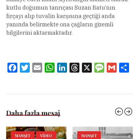
kutlu doğumun tanrıçası Suzan Batu’nın
fırçayı alıp tuvalin karşısına geçtiği anda
yanında belirmekte ona çağların gizemli
bilgilerini aktarmaktadır.
Facebook
Twitter
Email
WhatsApp
LinkedIn
Threads
X
Message
Gmail
Sha
Daha fazla mesaj
MANŞET
VIDEO
MANŞET