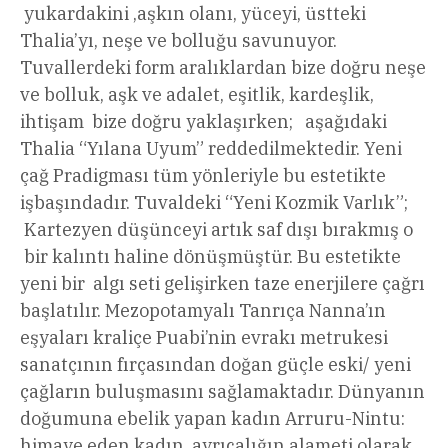
yukardakini ,aşkın olanı, yüceyi, üstteki
Thalia’yı, neşe ve bolluğu savunuyor.
Tuvallerdeki form aralıklardan bize doğru neşe
ve bolluk, aşk ve adalet, eşitlik, kardeşlik,
ihtişam bize doğru yaklaşırken; aşağıdaki
Thalia “Yılana Uyum” reddedilmektedir. Yeni
çağ Pradigması tüm yönleriyle bu estetikte
işbaşındadır. Tuvaldeki “Yeni Kozmik Varlık”;
Kartezyen düşünceyi artık saf dışı bırakmış o
bir kalıntı haline dönüşmüştür. Bu estetikte
yeni bir algı seti gelişirken taze enerjilere çağrı
başlatılır. Mezopotamyalı Tanrıça Nanna’ın
eşyaları kraliçe Puabi’nin evrakı metrukesi
sanatçının fırçasından doğan güçle eski/ yeni
çağların buluşmasını sağlamaktadır. Dünyanın
doğumuna ebelik yapan kadın Arruru-Nintu:
himaye eden kadın ,ayrıcalığın alameti olarak