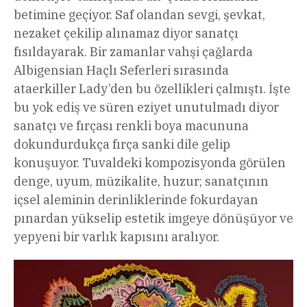
betimine geçiyor. Saf olandan sevgi, şevkat,
nezaket çekilip alınamaz diyor sanatçı
fısıldayarak. Bir zamanlar vahşi çağlarda
Albigensian Haçlı Seferleri sırasında
ataerkiller Lady’den bu özellikleri çalmıştı. İşte
bu yok ediş ve süren eziyet unutulmadı diyor
sanatçı ve fırçası renkli boya macununa
dokundurdukça fırça sanki dile gelip
konuşuyor. Tuvaldeki kompozisyonda görülen
denge, uyum, müzikalite, huzur; sanatçının
içsel aleminin derinliklerinde fokurdayan
pınardan yükselip estetik imgeye dönüşüyor ve
yepyeni bir varlık kapısını aralıyor.