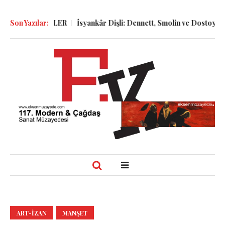
GÜNLÜKLER
Son Yazılar:
İsyankâr Dişli: Dennett, Smolin ve Dostoyevski’nin İzi
ART-IZAN
MANŞET