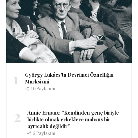
1
György Lukács’ta Devrimci Öznelliğin
Marksizmi
10
Paylaşım
2
Annie Ernaux: “Kendinden genç biriyle
birlikte olmak erkeklere mahsus bir
ayrıcalık değildir”
2
Paylaşım