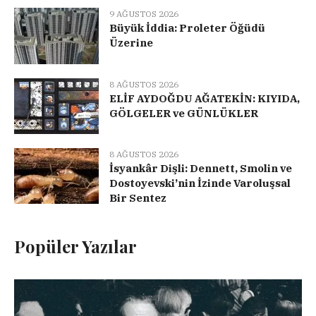
9 AĞUSTOS 2026
Büyük İddia: Proleter Öğüdü
Üzerine
8 AĞUSTOS 2026
ELİF AYDOĞDU AĞATEKİN: KIYIDA,
GÖLGELER ve GÜNLÜKLER
8 AĞUSTOS 2026
İsyankâr Dişli: Dennett, Smolin ve
Dostoyevski’nin İzinde Varoluşsal
Bir Sentez
Popüler Yazılar