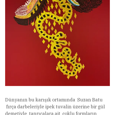
Dünyanın bu karışık ortamında Suzan Batu
fırça darbeleriyle ipek tuvalin üzerine bir gül
demetiyle tanrıçalara ait çoklu formların