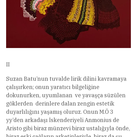
II
Suzan Batu’nun tuvalde lirik dilini kavramaya
çalışırken; onun yaratıcı bilgeliğine
dokunurken, uyumlanan ve yavaşça süzülen
göklerden derinlere dalan zengin estetik
duyarlılığını yaşamış oluruz. Onun M.Ö 3
yy’den arkadaşı İskenderiyeli Anmonius de
Aristo gibi biraz münzevi biraz ustalığıyla önde,
biraz eski çağların arketipleriyle, biraz da şu