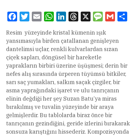
Facebook
Twitter
Email
WhatsApp
LinkedIn
Threads
X
Message
Gmail
Sha
Resim yüzeyinde kristal kümenin ışık
yansımasıyla birden çatallanan genişleyen
dantelimsi uçlar, renkli kulvarlardan sızan
çiçek sapları, döngüsel bir hareketle
yaprakların birbiri üzerine üşüşmesi; derin bir
nefes alış sırasında ürperen tüyümsü bitkiler,
sarı saç yumakları, salkım saçak çizgiler, bir
asma yaprağındaki işaret ve ulu tanrıçanın
elinin değdiği her şey Suzan Batu’ya miras
bırakılmış ve tuvalin yüzeyinde bir araya
gelmişlerdir. Bu tablolarda biraz önce bir
tanrıçanın gezindiğini, geride izlerini bırakarak
sonsuza karıştığını hissederiz. Kompozisyonda