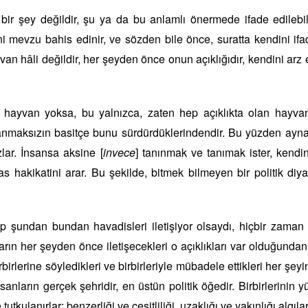
ir bir şey değildir, şu ya da bu anlamlı önermede ifade edileb
ni mevzu bahis edinir, ve sözden bile önce, suratta kendini if
ayvan hâli değildir, her şeyden önce onun açıklığıdır, kendini arz 
bir hayvan yoksa, bu yalnızca, zaten hep açıklıkta olan hayvan
ılanmaksızın basitçe bunu sürdürdüklerindendir. Bu yüzden ayna
zlar. İnsansa aksine [
invece
] tanınmak ve tanımak ister, kendi
 hakikatini arar. Bu şekilde, bitmek bilmeyen bir politik diya
şundan bundan havadisleri iletişiyor olsaydı, hiçbir zaman p
ın her şeyden önce iletişecekleri o açıklıkları var olduğundan
birlerine söyledikleri ve birbirleriyle mübadele ettikleri her şeyi
nsanların gerçek şehridir, en üstün politik öğedir. Birbirlerinin y
tutkulanırlar; benzerliği ve çeşitliliği, uzaklığı ve yakınlığı algılar