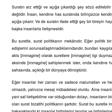
Suratın arz ettiği ve açığa çıkardığı şey sözü edilebil
değildir. İnsan, kendine has suratında bilinçsizce kendi
açığa çıkarır. Ve de suratın ifade ettiği şey bir bireyin h
başka insanlarla iletişmesidir.
Bu suretle, surat politikanın mekânıdır. Eğer politik 
edişlerini sorunsallaştırmadıklarındandır, bundan kayg
akis [
immagine
] olarak suretlere [
immagine
] ilgi duyma
aksinde [
immagine
] sahiplenmek ister, onda kendine has
sahasında, açıklığı bir dünyaya dönüştürür.
Eğer insanlar her zaman ve sadece malumatları ve hep 
olmazdı, yalnızca mesaj mübadelesi olurdu. Ama insanlar
yani saf iletişebilme var olduğundan dolayı, insanların bir
olan surat bizatihi politikanın şartıdır. Surat bu suretle i
bakaraktandır ki insanlar birbirlerini tanırlar ve birbirlerine 