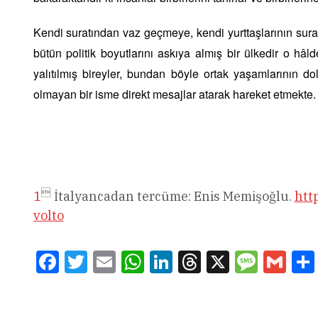
Kendi suratından vaz geçmeye, kendi yurttaşlarının sura
bütün politik boyutlarını askıya almış bir ülkedir o hâ
yalıtılmış bireyler, bundan böyle ortak yaşamlarının do
olmayan bir isme direkt mesajlar atarak hareket etmekte. 

1
İtalyancadan tercüme: Enis Memişoğlu.
htt
volto
Facebook
Twitter
Email
WhatsApp
LinkedIn
Threads
X
Message
Gmai