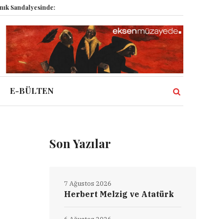
lyesinde: Epstein vakası kadim tanrıları nasıl komplo kanıtına dönüştürdü?
E-BÜLTEN
Son Yazılar
7 Ağustos 2026
Herbert Melzig ve Atatürk