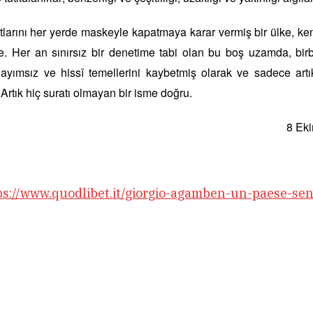
tlarını her yerde maskeyle kapatmaya karar vermiş bir ülke, ke
lde. Her an sınırsız bir denetime tabi olan bu boş uzamda, bir
layımsız ve hissî temellerini kaybetmiş olarak ve sadece artı
Artık hiç suratı olmayan bir isme doğru.
8 Ek
ps://www.quodlibet.it/giorgio-agamben-un-paese-sen
l
Share