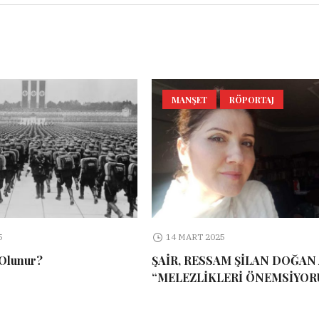
MANŞET
RÖPORTAJ
5
14 MART 2025
 Olunur?
ŞAİR, RESSAM ŞİLAN DOĞAN 
“MELEZLİKLERİ ÖNEMSİYOR