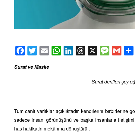
Facebook
Twitter
Email
WhatsApp
LinkedIn
Threads
X
Message
Gmai
Surat ve Maske
Surat denilen şey eğ
Tüm canlı varlıklar açıklıktadır, kendilerini birbirlerine gö
sadece insan, görünüşünü ve başka insanlarla iletişim
has hakikatin mekânına dönüştürür.