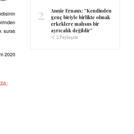
2
Annie Ernaux: “Kendinden
ndisinin
genç biriyle birlikte olmak
birinden
erkeklere mahsus bir
ayrıcalık değildir”
k suratı
2
Paylaşım
im 2020
za-