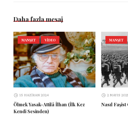
Daha fazla mesaj
MANŞET
VIDEO
MANŞET
15 HAZIRAN 2024
2 MAYIS 202
Ölmek Yasak-Attilâ İlhan (İlk Kez
Nasıl Faşist
Kendi Sesinden)