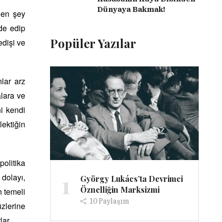
Dünyaya Bakmak!
ilen şey
ade edip
Popüler Yazılar
edişi ve
lar arz
lara ve
ni kendi
lektiğin
olitika
1
 dolayı,
György Lukács’ta Devrimci
Öznelliğin Marksizmi
n temeli
10
Paylaşım
üzlerine
lar.