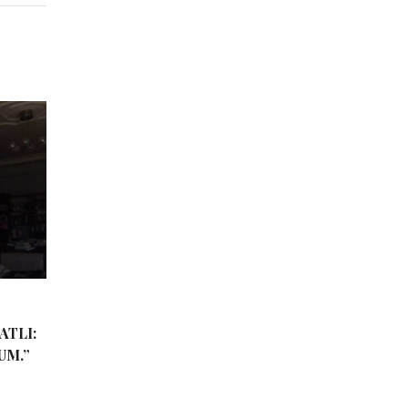
ATLI:
UM.”