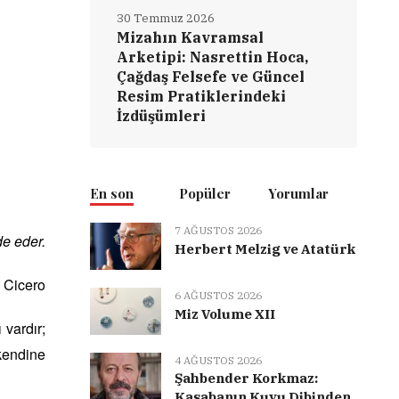
30 Temmuz 2026
Mizahın Kavramsal
Arketipi: Nasrettin Hoca,
Çağdaş Felsefe ve Güncel
Resim Pratiklerindeki
İzdüşümleri
En son
Popüler
Yorumlar
7 AĞUSTOS 2026
de eder.
Herbert Melzig ve Atatürk
Cicero
6 AĞUSTOS 2026
Miz Volume XII
 vardır;
kendine
4 AĞUSTOS 2026
Şahbender Korkmaz:
Kasabanın Kuyu Dibinden