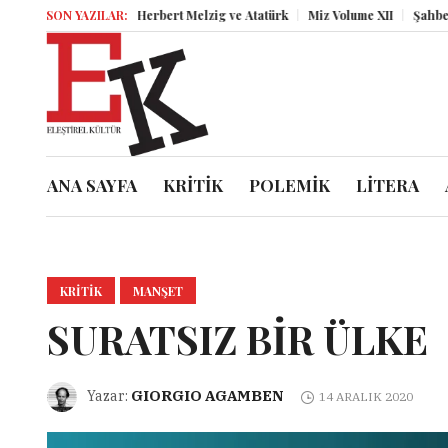
SON YAZILAR:
Herbert Melzig ve Atatürk
Miz Volume XII
Şahbender Ko
ANA SAYFA
KRİTİK
POLEMİK
LİTERA
KRITIK
MANŞET
SURATSIZ BİR ÜLKE
GIORGIO AGAMBEN
Yazar:
14 ARALIK 2020