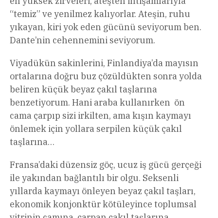
en yüksek zirveleri, ateşten ihtişamlarıyla
“temiz” ve yenilmez kalıyorlar. Ateşin, ruhu
yıkayan, kiri yok eden gücünü seviyorum ben.
Dante’nin cehennemini seviyorum.
Viyadükün sakinlerini, Finlandiya’da mayısın
ortalarına doğru buz çözüldükten sonra yolda
beliren küçük beyaz çakıl taşlarına
benzetiyorum. Hani araba kullanırken ön
cama çarpıp sizi irkilten, ama kışın kaymayı
önlemek için yollara serpilen küçük çakıl
taşlarına…
Fransa’daki düzensiz göç, ucuz iş gücü gerçeği
ile yakından bağlantılı bir olgu. Seksenli
yıllarda kaymayı önleyen beyaz çakıl taşları,
ekonomik konjonktür kötüleyince toplumsal
vitrinin camına çarpan çakıl taşlarına