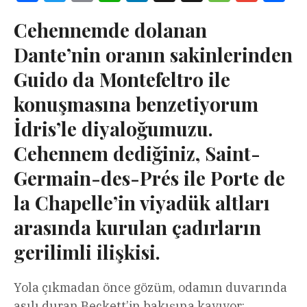
Cehennemde dolanan
Dante’nin oranın sakinlerinden
Guido da Montefeltro ile
konuşmasına benzetiyorum
İdris’le diyaloğumuzu.
Cehennem dediğiniz, Saint-
Germain-des-Prés ile Porte de
la Chapelle’in viyadük altları
arasında kurulan çadırların
gerilimli ilişkisi.
Yola çıkmadan önce gözüm, odamın duvarında
asılı duran Beckett’in bakışına kayıyor;