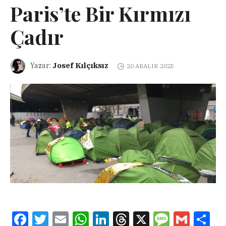
Paris’te Bir Kırmızı
Çadır
Josef Kılçıksız
Yazar:
20 ARALIK 2025
Facebook
Twitter
Email
WhatsApp
LinkedIn
Threads
X
Message
Gmail
Sha