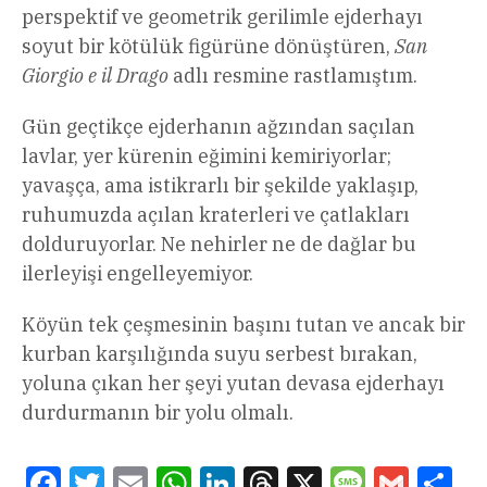
perspektif ve geometrik gerilimle ejderhayı
soyut bir kötülük figürüne dönüştüren,
San
Giorgio e il Drago
adlı resmine rastlamıştım.
Gün geçtikçe ejderhanın ağzından saçılan
lavlar, yer kürenin eğimini kemiriyorlar;
yavaşça, ama istikrarlı bir şekilde yaklaşıp,
ruhumuzda açılan kraterleri ve çatlakları
dolduruyorlar. Ne nehirler ne de dağlar bu
ilerleyişi engelleyemiyor.
Köyün tek çeşmesinin başını tutan ve ancak bir
kurban karşılığında suyu serbest bırakan,
yoluna çıkan her şeyi yutan devasa ejderhayı
durdurmanın bir yolu olmalı.
Facebook
Twitter
Email
WhatsApp
LinkedIn
Threads
X
Message
Gmail
Sha