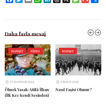
Daha fazla mesaj
MANŞET
VIDEO
MANŞET
15 HAZIRAN 2024
2 MAYIS 2025
Ölmek Yasak-Attilâ İlhan
Nasıl Faşist Olunur?
(İlk Kez Kendi Sesinden)