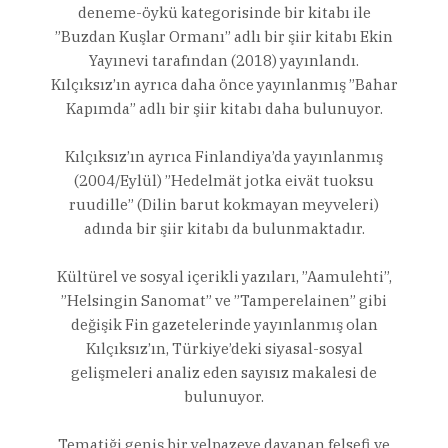
deneme-öykü kategorisinde bir kitabı ile
”Buzdan Kuşlar Ormanı” adlı bir şiir kitabı Ekin
Yayınevi tarafından (2018) yayınlandı.
Kılçıksız’ın ayrıca daha önce yayınlanmış ”Bahar
Kapımda” adlı bir şiir kitabı daha bulunuyor.
Kılçıksız’ın ayrıca Finlandiya’da yayınlanmış
(2004/Eylül) ”Hedelmät jotka eivät tuoksu
ruudille” (Dilin barut kokmayan meyveleri)
adında bir şiir kitabı da bulunmaktadır.
Kültürel ve sosyal içerikli yazıları, ”Aamulehti”,
”Helsingin Sanomat” ve ”Tamperelainen” gibi
değişik Fin gazetelerinde yayınlanmış olan
Kılçıksız’ın, Türkiye’deki siyasal-sosyal
gelişmeleri analiz eden sayısız makalesi de
bulunuyor.
Tematiği geniş bir yelpazeye dayanan felsefi ve