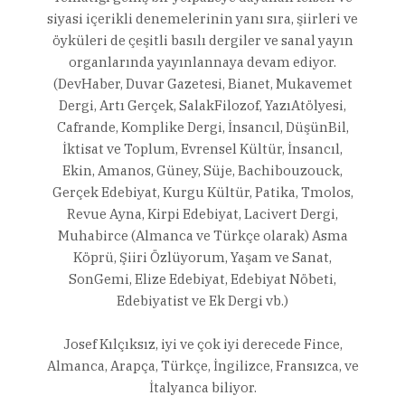
siyasi içerikli denemelerinin yanı sıra, şiirleri ve
öyküleri de çeşitli basılı dergiler ve sanal yayın
organlarında yayınlannaya devam ediyor.
(DevHaber, Duvar Gazetesi, Bianet, Mukavemet
Dergi, Artı Gerçek, SalakFilozof, YazıAtölyesi,
Cafrande, Komplike Dergi, İnsancıl, DüşünBil,
İktisat ve Toplum, Evrensel Kültür, İnsancıl,
Ekin, Amanos, Güney, Süje, Bachibouzouck,
Gerçek Edebiyat, Kurgu Kültür, Patika, Tmolos,
Revue Ayna, Kirpi Edebiyat, Lacivert Dergi,
Muhabirce (Almanca ve Türkçe olarak) Asma
Köprü, Şiiri Özlüyorum, Yaşam ve Sanat,
SonGemi, Elize Edebiyat, Edebiyat Nöbeti,
Edebiyatist ve Ek Dergi vb.)
Josef Kılçıksız, iyi ve çok iyi derecede Fince,
Almanca, Arapça, Türkçe, İngilizce, Fransızca, ve
İtalyanca biliyor.