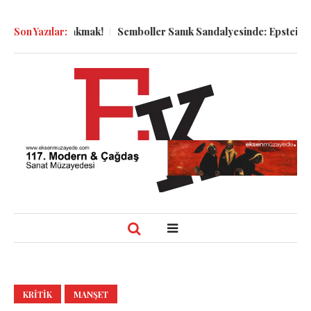
ya Bakmak!
Son Yazılar:
Semboller Sanık Sandalyesinde: Epstein vakası kadim
KRITIK
MANŞET