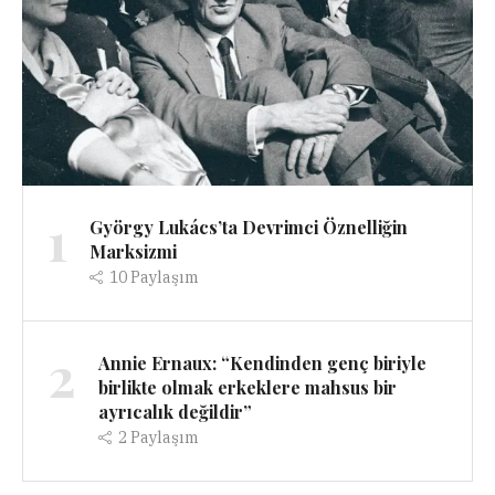
1
György Lukács’ta Devrimci Öznelliğin
Marksizmi
10
Paylaşım
2
Annie Ernaux: “Kendinden genç biriyle
birlikte olmak erkeklere mahsus bir
ayrıcalık değildir”
2
Paylaşım