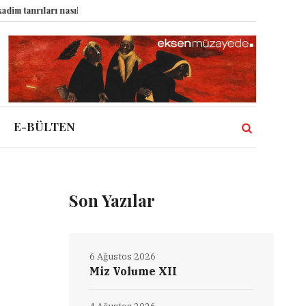
arı nasıl komplo kanıtına dönüştürdü?
Dünyadaki Bütün Restoranların Tek
E-BÜLTEN
Son Yazılar
6 Ağustos 2026
Miz Volume XII