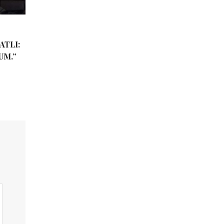
ATLI:
UM.”