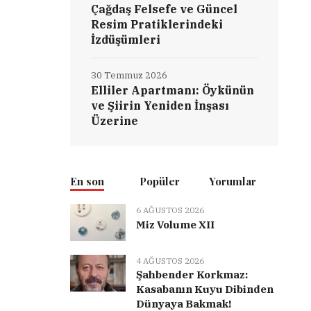
Çağdaş Felsefe ve Güncel
Resim Pratiklerindeki
İzdüşümleri
30 Temmuz 2026
Elliler Apartmanı: Öykünün
ve Şiirin Yeniden İnşası
Üzerine
En son
Popüler
Yorumlar
6 AĞUSTOS 2026
Miz Volume XII
4 AĞUSTOS 2026
Şahbender Korkmaz:
Kasabanın Kuyu Dibinden
Dünyaya Bakmak!