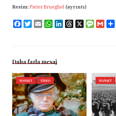
Resim:
Pieter Brueghel
(ayrıntı)
Facebook
Twitter
Email
WhatsApp
LinkedIn
Threads
X
Message
Gmai
Daha fazla mesaj
MANŞET
VIDEO
MANŞET