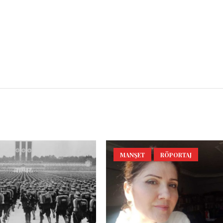
l
Share
MANŞET
RÖPORTAJ