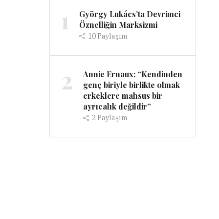
1
György Lukács’ta Devrimci
Öznelliğin Marksizmi
10
Paylaşım
2
Annie Ernaux: “Kendinden
genç biriyle birlikte olmak
erkeklere mahsus bir
ayrıcalık değildir”
2
Paylaşım