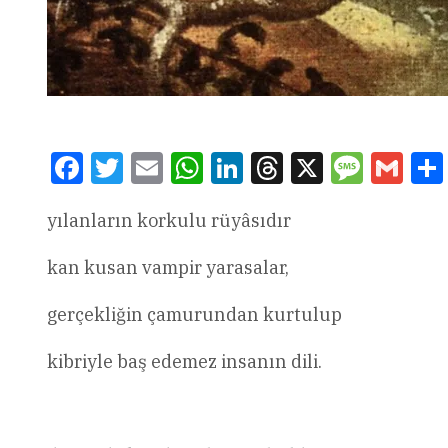
Facebook
Twitter
Email
WhatsApp
LinkedIn
Threads
X
Message
Gmai
yılanların korkulu rüyâsıdır
kan kusan vampir yarasalar,
gerçekliğin çamurundan kurtulup
kibriyle baş edemez insanın dili.