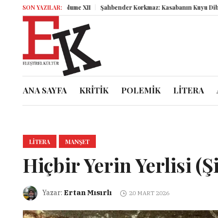
Miz Volume XII
SON YAZILAR:
Şahbender Korkmaz: Kasabanın Kuyu Dibinden Dün
ANA SAYFA
KRİTİK
POLEMİK
LİTERA
LITERA
MANŞET
Hiçbir Yerin Yerlisi (Şi
Ertan Mısırlı
Yazar:
20 MART 2026