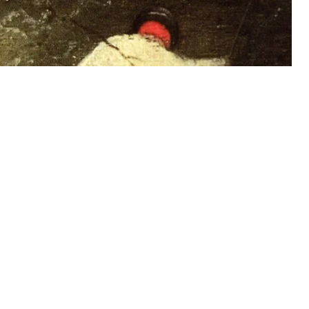
l
Share