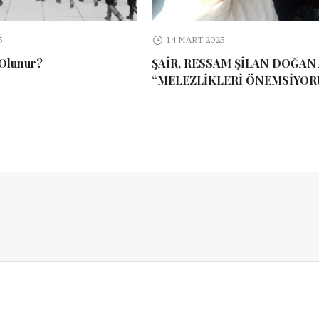
5
14 MART 2025
 Olunur?
ŞAİR, RESSAM ŞİLAN DOĞAN 
“MELEZLİKLERİ ÖNEMSİYOR