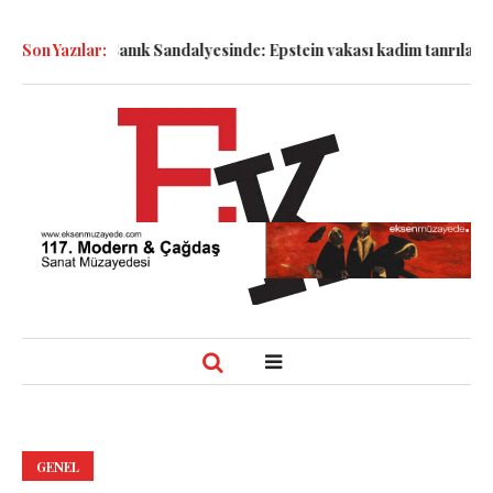
emboller Sanık Sandalyesinde: Epstein vakası kadim tanrıları nası
Son Yazılar:
GENEL