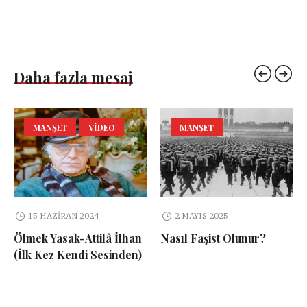
Daha fazla mesaj
MANŞET
VIDEO
MANŞET
15 HAZIRAN 2024
2 MAYIS 2025
Ölmek Yasak-Attilâ İlhan
Nasıl Faşist Olunur?
(İlk Kez Kendi Sesinden)