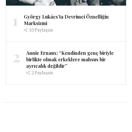
1
György Lukács’ta Devrimci Öznelliğin
Marksizmi
10
Paylaşım
2
Annie Ernaux: “Kendinden genç biriyle
birlikte olmak erkeklere mahsus bir
ayrıcalık değildir”
2
Paylaşım