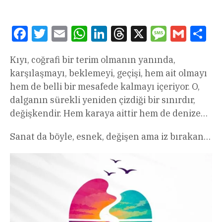
Facebook
Twitter
Email
WhatsApp
LinkedIn
Threads
X
Message
Gmail
Sha
Kıyı, coğrafi bir terim olmanın yanında,
karşılaşmayı, beklemeyi, geçişi, hem ait olmayı
hem de belli bir mesafede kalmayı içeriyor. O,
dalganın sürekli yeniden çizdiği bir sınırdır,
değişkendir. Hem karaya aittir hem de denize…
Sanat da böyle, esnek, değişen ama iz bırakan…