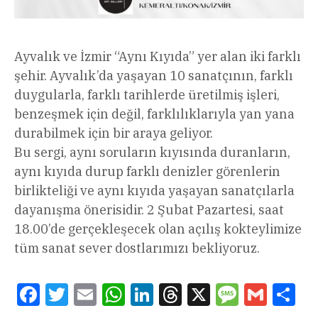
Ayvalık ve İzmir “Aynı Kıyıda” yer alan iki farklı
şehir. Ayvalık’da yaşayan 10 sanatçının, farklı
duygularla, farklı tarihlerde üretilmiş işleri,
benzeşmek için değil, farklılıklarıyla yan yana
durabilmek için bir araya geliyor.
Bu sergi, aynı soruların kıyısında duranların,
aynı kıyıda durup farklı denizler görenlerin
birlikteliği ve aynı kıyıda yaşayan sanatçılarla
dayanışma önerisidir. 2 Şubat Pazartesi, saat
18.00’de gerçekleşecek olan açılış kokteylimize
tüm sanat sever dostlarımızı bekliyoruz.
Facebook
Twitter
Email
WhatsApp
LinkedIn
Threads
X
Message
Gmail
Sha