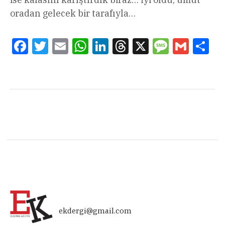
oradan gelecek bir tarafıyla…
Facebook
Twitter
Email
WhatsApp
LinkedIn
Threads
X
Message
Gmail
Sha
ekdergi@gmail.com