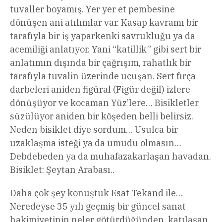
tuvaller boyamış. Yer yer et pembesine
dönüşen ani atılımlar var. Kasap kavramı bir
tarafıyla bir iş yaparkenki savrukluğu ya da
acemiliği anlatıyor. Yani “katillik” gibi sert bir
anlatımın dışında bir çağrışım, rahatlık bir
tarafıyla tuvalin üzerinde uçuşan. Sert fırça
darbeleri aniden figüral (Figür değil) izlere
dönüşüyor ve kocaman Yüz’lere… Bisikletler
süzülüyor aniden bir köşeden belli belirsiz.
Neden bisiklet diye sordum… Usulca bir
uzaklaşma isteği ya da umudu olmasın…
Debdebeden ya da muhafazakarlaşan havadan.
Bisiklet: Şeytan Arabası..
Daha çok şey konuştuk Esat Tekand ile…
Neredeyse 35 yılı geçmiş bir güncel sanat
hakimiyetinin neler götürdüğünden, katılaşan