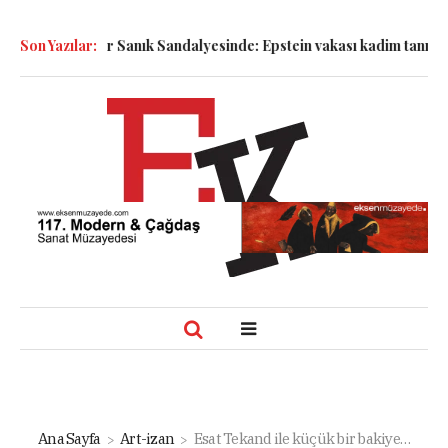
Semboller Sanık Sandalyesinde: Epstein vakası kadim tanrıları na
Son Yazılar:
Ana Sayfa
Art-izan
Esat Tekand ile küçük bir bakiye…