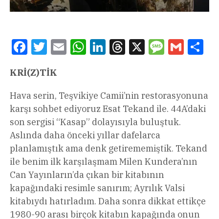
Facebook
Twitter
Email
WhatsApp
LinkedIn
Threads
X
Message
Gmail
Sha
KRİ(Z)TİK
Hava serin, Teşvikiye Camii’nin restorasyonuna
karşı sohbet ediyoruz Esat Tekand ile. 44A’daki
son sergisi “Kasap” dolayısıyla buluştuk.
Aslında daha önceki yıllar dafelarca
planlamıştık ama denk getirememiştik. Tekand
ile benim ilk karşılaşmam Milen Kundera’nın
Can Yayınların’da çıkan bir kitabının
kapağındaki resimle sanırım; Ayrılık Valsi
kitabıydı hatırladım. Daha sonra dikkat ettikçe
1980-90 arası birçok kitabın kapağında onun