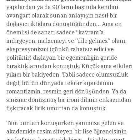
yapılardan ya da 90’ların başında kendini
avangart olarak sunan anlayışın nasıl bir
dışlayıcı iktidara dönüştüğünden… Ama en
önemlisi de sanatı sadece “kavram”a
indirgeyen, malzemeyi ve “dile gelmez” olanı,
ekspresyonizmi (çünkü rahatsız edici ve
politiktir) dışlayan bir egemenliğin geride
bıraktıklarından konuştuk. Küçük ama etkileri
yıkıcı bir bakiyeden. Tabii sadece olumsuzluk
değil; bütün dünyada tekrar kıpırdanan
romantizmin, resmin geri dönüşünden. Ya da
sinizme dönüşmüş bir ironi dilinin enkazından
fışkıracak lirik umuttan da konuştuk.
Tam bunları konuşurken yanımıza gelen ve
akademide resim siteyen bir lise öğrencisinin
ise kafasını karıştırdık biraz… İyi oldu; umut