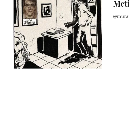
Meti
@murat