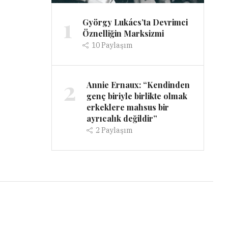
1
György Lukács’ta Devrimci
Öznelliğin Marksizmi
10
Paylaşım
2
Annie Ernaux: “Kendinden
genç biriyle birlikte olmak
erkeklere mahsus bir
ayrıcalık değildir”
2
Paylaşım