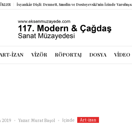
R
İsyankâr Dişli: Dennett, Smolin ve Dostoyevski’nin İzinde Varoluşsal Bir
ART-İZAN
VİZÖR
RÖPORTAJ
DOSYA
VİDEO
Art-izan
İçinde
n 2019
Yazar:
Murat Başol