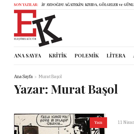
SON YAZILAR:
ELİF AYDOĞDU AĞATEKİN: KIYIDA, GÖLGELER ve GÜNLÜKLE
ANA SAYFA
KRİTİK
POLEMİK
LİTERA
Ana Sayfa
Murat Başol
Yazar:
Murat Başol
11 Nisa
Yazı