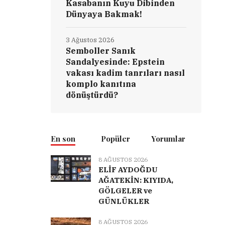
Kasabanın Kuyu Dibinden
Dünyaya Bakmak!
3 Ağustos 2026
Semboller Sanık
Sandalyesinde: Epstein
vakası kadim tanrıları nasıl
komplo kanıtına
dönüştürdü?
En son
Popüler
Yorumlar
8 AĞUSTOS 2026
ELİF AYDOĞDU
AĞATEKİN: KIYIDA,
GÖLGELER ve
GÜNLÜKLER
8 AĞUSTOS 2026