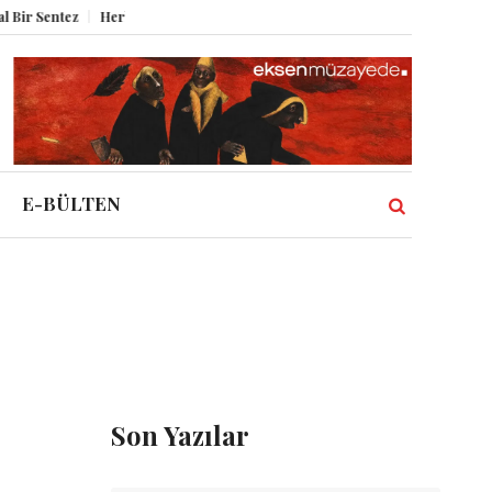
 Sentez
Herbert Melzig ve Atatürk
Miz Volume XII
Şahbender Korkmaz
E-BÜLTEN
Son Yazılar