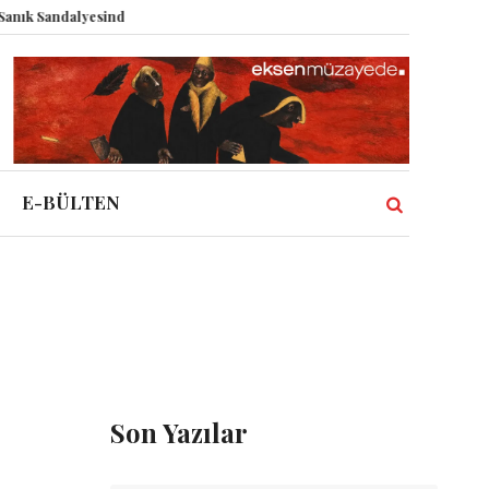
Sandalyesinde: Epstein vakası kadim tanrıları nasıl komplo kanıtına dönüşt
E-BÜLTEN
Son Yazılar