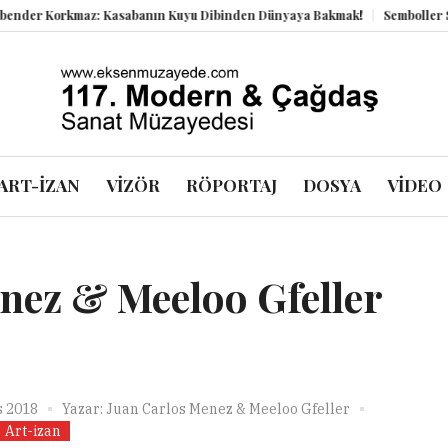
r Korkmaz: Kasabanın Kuyu Dibinden Dünyaya Bakmak!
Semboller Sanık 
ART-İZAN
VİZÖR
RÖPORTAJ
DOSYA
VİDEO
nez & Meeloo Gfeller
s 2018
Yazar:
Juan Carlos Menez & Meeloo Gfeller
Art-izan