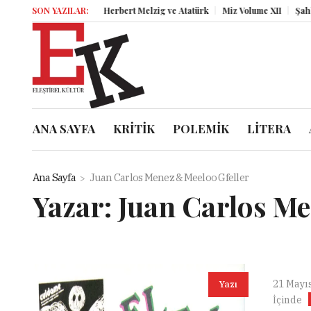
SON YAZILAR:
Herbert Melzig ve Atatürk
Miz Volume XII
Şahbende
ANA SAYFA
KRİTİK
POLEMİK
LİTERA
Ana Sayfa
Juan Carlos Menez & Meeloo Gfeller
Yazar:
Juan Carlos Me
21 Mayı
Yazı
İçinde