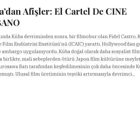
’dan Afişler: El Cartel De CINE
BANO
lında Küba devriminden sonra, bir filmobur olan Fidel Castro, 
e Film Endüstrisi Enstitüsü’nü (ICAIC) yarattı. Hollywood’dan g
e ambargo uygulanıyordu. Küba doğal olarak daha sosyalist film
 birlikte, mali sebeplerden ötürü Japon film kültürüne meylet
urosawa Batı tarafından keşfedilmesinin çok daha öncesinde K
pmıştı. Ulusal film üretiminin teşviki artırmasıyla devrimci...