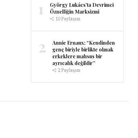
1
György Lukács’ta Devrimci
Öznelliğin Marksizmi
10
Paylaşım
2
Annie Ernaux: “Kendinden
genç biriyle birlikte olmak
erkeklere mahsus bir
ayrıcalık değildir”
2
Paylaşım