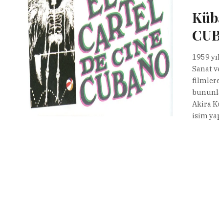
Küba
CU
1959 yı
Sanat v
filmler
bununla
Akira K
isim ya