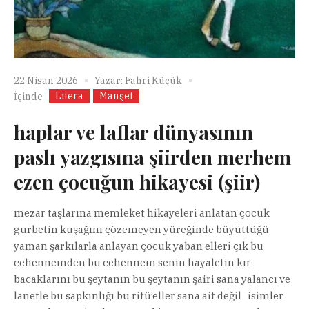
22 Nisan 2026
Yazar:
Fahri Küçük
Litera
Manşet
İçinde
haplar ve laflar dünyasının
paslı yazgısına şiirden merhem
ezen çocuğun hikayesi (şiir)
mezar taşlarına memleket hikayeleri anlatan çocuk
gurbetin kuşağını çözemeyen yüreğinde büyüttüğü
yaman şarkılarla anlayan çocuk yaban elleri çık bu
cehennemden bu cehennem senin hayaletin kır
bacaklarını bu şeytanın bu şeytanın şairi sana yalancı ve
lanetle bu sapkınlığı bu ritü’eller sana ait değil isimler