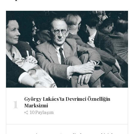
1
György Lukács’ta Devrimci Öznelliğin
Marksizmi
10
Paylaşım