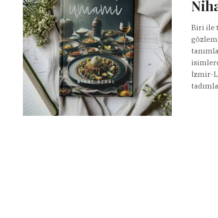
Niha
Biri ile
gözlemc
tanımla
isimler
İzmir-L
tadımla