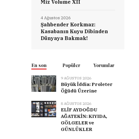
Miz Volume XII
4 Ağustos 2026
Şahbender Korkmaz:
Kasabanın Kuyu Dibinden
Dünyaya Bakmak!
En son
Popüler
Yorumlar
9 AĞUSTOS 2026
Büyük İddia: Proleter
Öğüdü Üzerine
8 AĞUSTOS 2026
ELİF AYDOĞDU
AĞATEKİN: KIYIDA,
GÖLGELER ve
GÜNLÜKLER