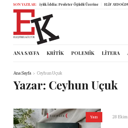
SON YAZILAR:
Büyük İddia: Proleter Öğüdü Üzerine
ELİF AYDOĞDU AĞA
ANA SAYFA
KRİTİK
POLEMİK
LİTERA
Ana Sayfa
Ceyhun Uçuk
Yazar:
Ceyhun Uçuk
28 Ekim
Yazı