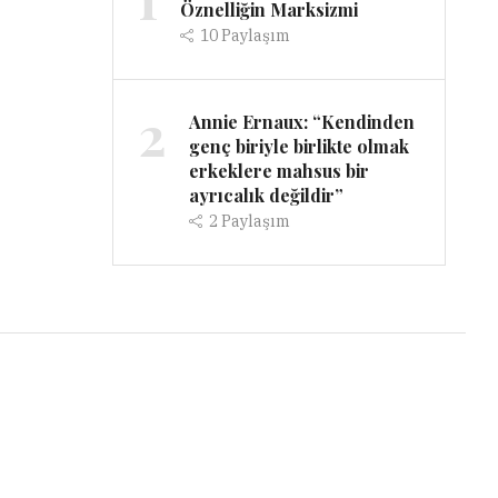
Öznelliğin Marksizmi
10
Paylaşım
2
Annie Ernaux: “Kendinden
genç biriyle birlikte olmak
erkeklere mahsus bir
ayrıcalık değildir”
2
Paylaşım