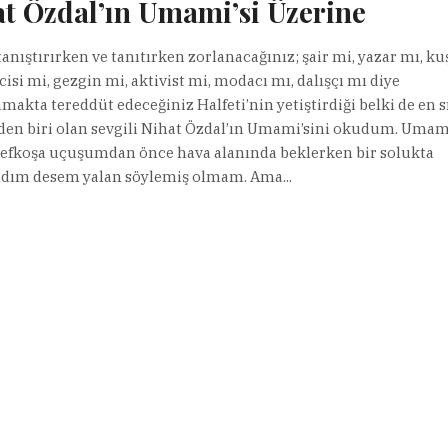
t Özdal’ın Umami’si Üzerine
 tanıştırırken ve tanıtırken zorlanacağınız; şair mi, yazar mı, ku
isi mi, gezgin mi, aktivist mi, modacı mı, dalışçı mı diye
makta tereddüt edeceğiniz Halfeti’nin yetiştirdiği belki de en sı
den biri olan sevgili Nihat Özdal’ın Umami’sini okudum. Umam
efkoşa uçuşumdan önce hava alanında beklerken bir solukta
dım desem yalan söylemiş olmam. Ama...