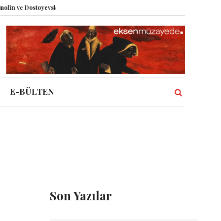
 ve Dostoyevski’nin İzinde Varoluşsal Bir Sentez
Herbert Melzig ve Atatür
E-BÜLTEN
Son Yazılar