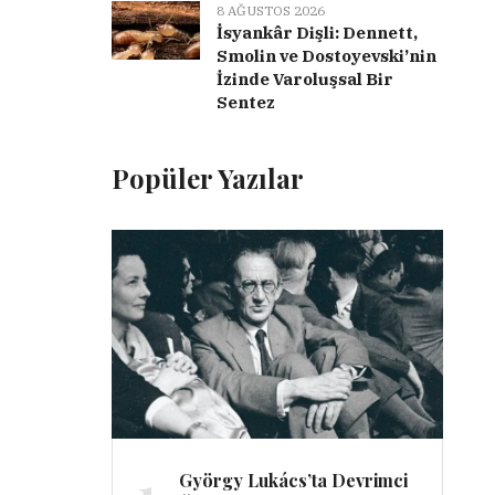
8 AĞUSTOS 2026
İsyankâr Dişli: Dennett,
Smolin ve Dostoyevski’nin
İzinde Varoluşsal Bir
Sentez
Popüler Yazılar
1
György Lukács’ta Devrimci