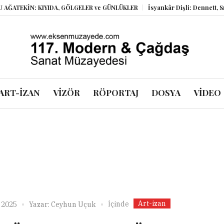
TEKİN: KIYIDA, GÖLGELER ve GÜNLÜKLER
İsyankâr Dişli: Dennett, Smolin
ART-İZAN
VİZÖR
RÖPORTAJ
DOSYA
VİDEO
Art-izan
İçinde
 2025
Yazar:
Ceyhun Uçuk