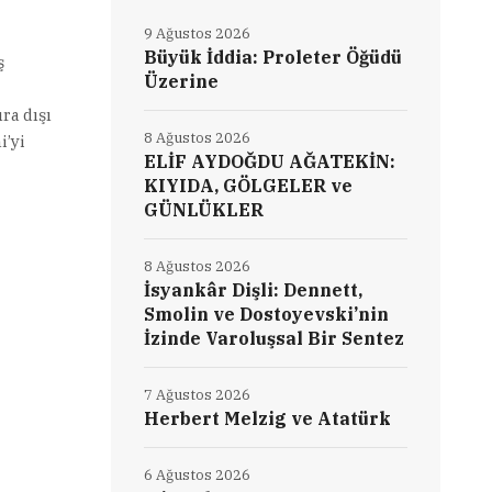
9 Ağustos 2026
Büyük İddia: Proleter Öğüdü
ş
Üzerine
ra dışı
8 Ağustos 2026
i’yi
ELİF AYDOĞDU AĞATEKİN:
KIYIDA, GÖLGELER ve
GÜNLÜKLER
8 Ağustos 2026
İsyankâr Dişli: Dennett,
Smolin ve Dostoyevski’nin
İzinde Varoluşsal Bir Sentez
7 Ağustos 2026
Herbert Melzig ve Atatürk
6 Ağustos 2026