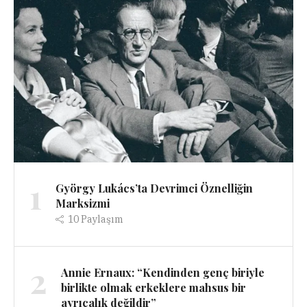
1
György Lukács’ta Devrimci Öznelliğin
Marksizmi
10
Paylaşım
2
Annie Ernaux: “Kendinden genç biriyle
birlikte olmak erkeklere mahsus bir
ayrıcalık değildir”