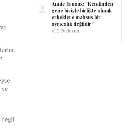
2
Annie Ernaux: “Kendinden
genç biriyle birlikte olmak
erkeklere mahsus bir
ayrıcalık değildir”
 ve
2
Paylaşım
erler,
an
eyse
 ve
 değil