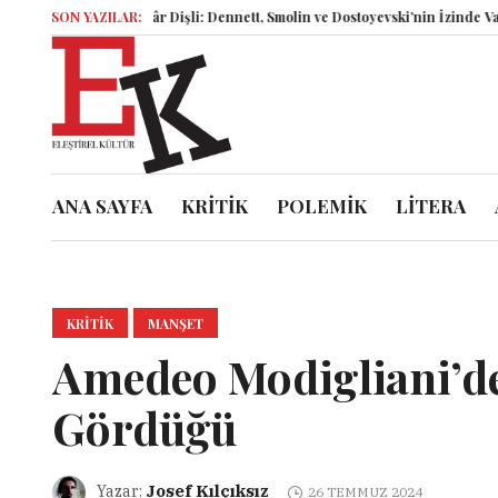
İsyankâr Dişli: Dennett, Smolin ve Dostoyevski’nin İzinde Varoluşsal Bir
SON YAZILAR:
ANA SAYFA
KRİTİK
POLEMİK
LİTERA
KRITIK
MANŞET
Amedeo Modigliani’d
Gördüğü
Josef Kılçıksız
Yazar:
26 TEMMUZ 2024