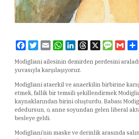
Facebook
Twitter
Email
WhatsApp
LinkedIn
Threads
X
Message
Gmai
Modigliani ailesinin demirden perdesini aralad
yuvasıyla karşılaşıyoruz.
Modigliani ataerkil ve anaerkilin birbirine karış
etmek, fallik bir temsili şekillendirmek Modig
kaynaklarından birini oluşturdu. Babası Modig
ededursun, o, anne soyundan gelen liberal akt
besleye geldi.
Modigliani’nin maske ve derinlik arasında salı