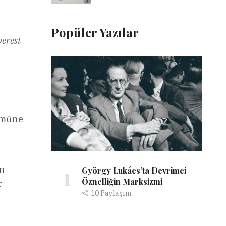
Popüler Yazılar
erest
lümüne
1
ın
György Lukács’ta Devrimci
Öznelliğin Marksizmi
r
10
Paylaşım