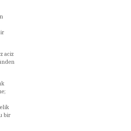
ın
ir
z aciz
zünden
ık
me;
elik
u bir