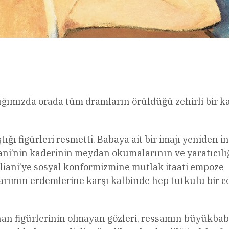
l
Share
ığımızda orada tüm dramların örüldüğü zehirli bir k
tığı figürleri resmetti. Babaya ait bir imajı yeniden i
liani’nin kaderinin meydan okumalarının ve yaratıcılı
liani’ye sosyal konformizmine mutlak itaati empoze
arımın erdemlerine karşı kalbinde hep tutkulu bir 
nan figürlerinin olmayan gözleri, ressamın büyükbab