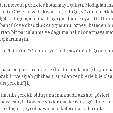
den mevcut portreler kotarmaya çalıştı. Modigliani’n
ktı. Gözlerin ve bakışların yokluğu, yüzün en etkil
gili olduğu için daha da çarpıcı bir etki yarattı. Onu
yabancılık ve öksüzlük duygusunu, özneyi kateden b
anırtan bir parçalanma ve dağılma halini onarmaya ma
 çıkarılmıştır.
la Platon’un “Cumhuriyet”inde sözünü ettiği önemli
lması, en güzel renklerle (bu durumda mor) boyanma
bilir ve siyah gibi basit, sıradan renklerle bile olsa
rı gerekir.”
[1]
etmenin gerekli olduğuna inanmadı; aksine, gözleri
a çalıştı. Böylece yüzler maske işlevi gördüler, a
cak hiçbir şeyi olmayan maskelerdi, arkalarında