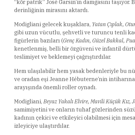
“kör patrik” José Garsin’in damgasını taşıyor. 
derinliğinin mirasını aktardı.
Modigliani gelecek kuşaklara,
Yatan Çıplak, Otur
gibi uzun vücutlu, şehvetli ve turuncu tenli k
figürlerin bazıları (
Genç Kadın, Güzel Bakkal, Puan
kenetlenmiş, belli bir özgüveni ve infantil d
teslimiyet ve beklemeyi çağrıştırdılar.
Hem ulaşılabilir hem yasak bedenleriyle bu nü
ve oradan eşi Jeanne Hébuterne’nin intiharına
arayışında önemli roller oynadı.
Modigliani,
Beyaz Yakalı Elvire, Mavili Küçük Kız, 
samimiyetini ve onların tuhaf gözlerinden süzü
kadının çekici ve etkileyici olabilmesi için mesa
izleyiciye ulaştırdılar.