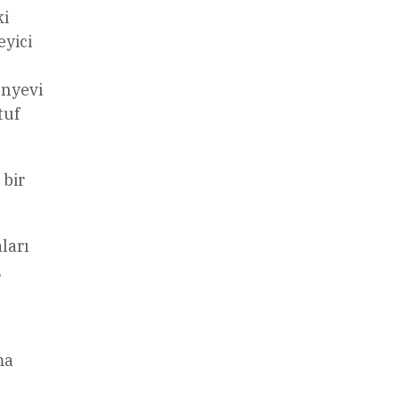
ki
eyici
n
ünyevi
tuf
 bir
ları
,
ma