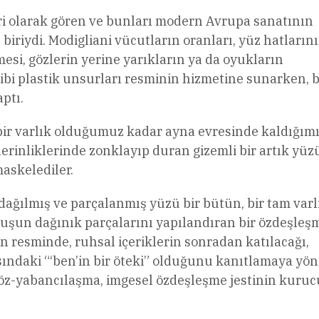
eri olarak gören ve bunları modern Avrupa sanatının
’ biriydi. Modigliani vücutların oranları, yüz hatların
mesi, gözlerin yerine yarıkların ya da oyukların
bi plastik unsurları resminin hizmetine sunarken, b
ptı.
ir varlık olduğumuz kadar ayna evresinde kaldığımı
rinliklerinde zonklayıp duran gizemli bir artık yü
askelediler.
dağılmış ve parçalanmış yüzü bir bütün, bir tam varl
uşun dağınık parçalarını yapılandıran bir özdeşleş
n resminde, ruhsal içeriklerin sonradan katılacağı,
ındaki “‘ben’in bir öteki” olduğunu kanıtlamaya yön
a öz-yabancılaşma, imgesel özdeşleşme jestinin kuruc