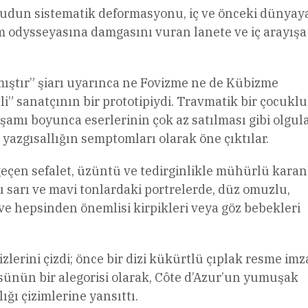
cudun sistematik deformasyonu, iç ve önceki dünyaya
m odysseyasına damgasını vuran lanete ve iç arayışa
mıştır” şiarı uyarınca ne Fovizme ne de Kübizme
i” sanatçının bir prototipiydi. Travmatik bir çocuklu
amı boyunca eserlerinin çok az satılması gibi olgula
yazgısallığın semptomları olarak öne çıktılar.
çen sefalet, üzüntü ve tedirginlikle mühürlü karan
 sarı ve mavi tonlardaki portrelerde, düz omuzlu,
’ ve hepsinden önemlisi kirpikleri veya göz bebekleri
lerini çizdi; önce bir dizi kükürtlü çıplak resme imz
üsünün bir alegorisi olarak, Côte d’Azur’un yumuşak
ığı çizimlerine yansıttı.