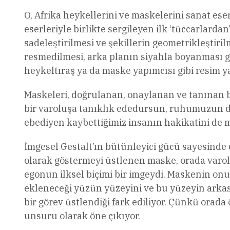
O, Afrika heykellerini ve maskelerini sanat es
eserleriyle birlikte sergileyen ilk ‘tüccarlardan
sadeleştirilmesi ve şekillerin geometrikleştiril
resmedilmesi, arka planın siyahla boyanması gi
heykeltıraş ya da maske yapımcısı gibi resim ya
Maskeleri, doğrulanan, onaylanan ve tanınan b
bir varoluşa tanıklık ededursun, ruhumuzun de
ebediyen kaybettiğimiz insanın hakikatini de m
İmgesel Gestalt’ın bütünleyici gücü sayesinde 
olarak göstermeyi üstlenen maske, orada varol
egonun ilksel biçimi bir imgeydi. Maskenin onu
ekleneceği yüzün yüzeyini ve bu yüzeyin arkas
bir görev üstlendiği fark ediliyor. Çünkü orad
unsuru olarak öne çıkıyor.