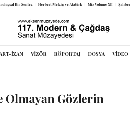
 Sentez
Herbert Melzig ve Atatürk
Miz Volume XII
Şahbender Korkmaz
ART-İZAN
VİZÖR
RÖPORTAJ
DOSYA
VİDEO
e Olmayan Gözlerin