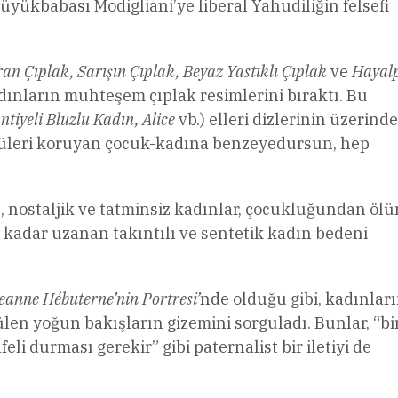
Büyükbabası Modigliani’ye liberal Yahudiliğin felsefi
an Çıplak, Sarışın Çıplak, Beyaz Yastıklı Çıplak
ve
Hayalp
adınların muhteşem çıplak resimlerini bıraktı. Bu
tiyeli Bluzlu Kadın, Alice
vb.) elleri dizlerinin üzerinde
ürtüleri koruyan çocuk-kadına benzeyedursun, hep
, nostaljik ve tatminsiz kadınlar, çocukluğundan ö
 kadar uzanan takıntılı ve sentetik kadın bedeni
Jeanne Hébuterne’nin Portresi’
nde olduğu gibi, kadınlar
len yoğun bakışların gizemini sorguladı. Bunlar, “bi
feli durması gerekir” gibi paternalist bir iletiyi de