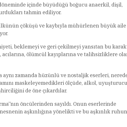
döneminde içinde büyüdüğü boğucu anaerkil, dişil,
urdukları tahmin ediliyor.
 mülkünün çöküşü ve kaybıyla mühürlenen büyük aile
yor.
iyeti, beklemeyi ve geri çekilmeyi yansıtan bu karakt
, acılarına, ölümcül kayıplarına ve talihsizliklere ol
ma aynı zamanda hüzünlü ve nostaljik eserleri, nered
dramını maskeleyemedikleri ölçüde, alkol, uyuşturucu
rciliğini de öne çıkardılar.
ırma”nın öncülerinden sayıldı. Onun eserlerinde
nesnenin aşkınlığına yönelikti ve bu aşkınlık ruhun