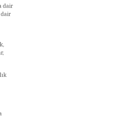
 dair
 dair
k,
r,
lık
a