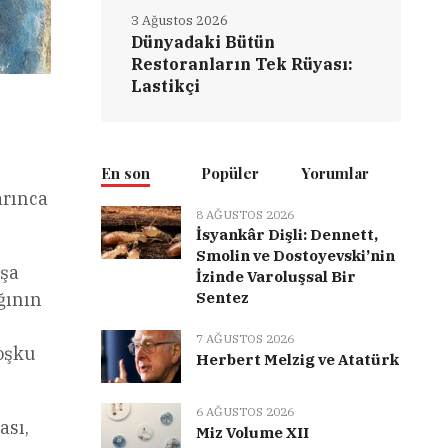
3 Ağustos 2026
Dünyadaki Bütün
Restoranların Tek Rüyası:
Lastikçi
En son
Popüler
Yorumlar
arınca
8 AĞUSTOS 2026
İsyankâr Dişli: Dennett,
Smolin ve Dostoyevski’nin
nşa
İzinde Varoluşsal Bir
Sentez
ğının
7 AĞUSTOS 2026
coşku
Herbert Melzig ve Atatürk
6 AĞUSTOS 2026
ası,
Miz Volume XII