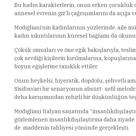
Bu kadın karakterlerin, onun erken çocukluk 
annesel evrenin giz’li çağrışımlarını da açığa v
Modigliani’nin kadınlarının yüzlerinde, aile
kadın sıkıntılarının küresel bağlamı da okunu
Çökük omuzları ve öne eğik bakışlarıyla, teslim
çok sevdiği kişilerin kırılmalarına, kopuşlarına
boyun eğişlerine tanıklık ettiler.
Onun heykelsi, hiyeratik, dopdolu, şehvetli a
Sisifosvari bir senaryonun absürt- sefil melo
deha karışımından zehirli bir düşkünlüğün teşhi
Modigliani İtalyan sanatında “insanlıkdışılaşt
gözlemlenen insanlıkdışılaştırma daha ziyade 
de maddenin tahliyesi yönünde gerçekleşti.