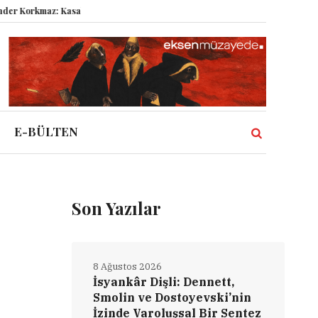
: Kasabanın Kuyu Dibinden Dünyaya Bakmak!
Semboller Sanık Sandalyesi
E-BÜLTEN
Son Yazılar
8 Ağustos 2026
İsyankâr Dişli: Dennett,
Smolin ve Dostoyevski’nin
İzinde Varoluşsal Bir Sentez