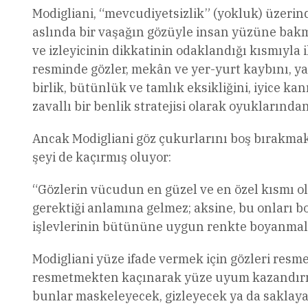
Modigliani, “mevcudiyetsizlik” (yokluk) üzerin
aslında bir vaşağın gözüyle insan yüzüne bakma
ve izleyicinin dikkatinin odaklandığı kısmıyla il
resminde gözler, mekân ve yer-yurt kaybını, 
birlik, bütünlük ve tamlık eksikliğini, iyice k
zavallı bir benlik stratejisi olarak oyuklarından
Ancak Modigliani göz çukurlarını boş bırakmak
şeyi de kaçırmış oluyor:
“Gözlerin vücudun en güzel ve en özel kısmı o
gerektiği anlamına gelmez; aksine, bu onları boza
işlevlerinin bütününe uygun renkte boyanmala
Modigliani yüze ifade vermek için gözleri resm
resmetmekten kaçınarak yüze uyum kazandırmay
bunlar maskeleyecek, gizleyecek ya da saklaya