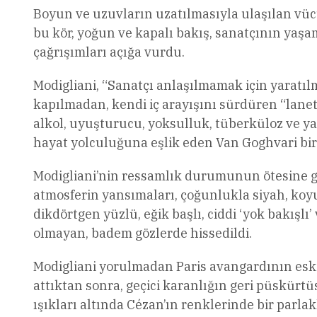
Boyun ve uzuvların uzatılmasıyla ulaşılan vü
bu kör, yoğun ve kapalı bakış, sanatçının yaşa
çağrışımları açığa vurdu.
Modigliani, “Sanatçı anlaşılmamak için yaratıl
kapılmadan, kendi iç arayışını sürdüren “lanetl
alkol, uyuşturucu, yoksulluk, tüberküloz ve yaş
hayat yolculuğuna eşlik eden Van Goghvari bir 
Modigliani’nin ressamlık durumunun ötesine ge
atmosferin yansımaları, çoğunlukla siyah, koyu
dikdörtgen yüzlü, eğik başlı, ciddi ‘yok bakışlı
olmayan, badem gözlerde hissedildi.
Modigliani yorulmadan Paris avangardının eskiz
attıktan sonra, geçici karanlığın geri püskürt
ışıkları altında Cézan’ın renklerinde bir parlakl