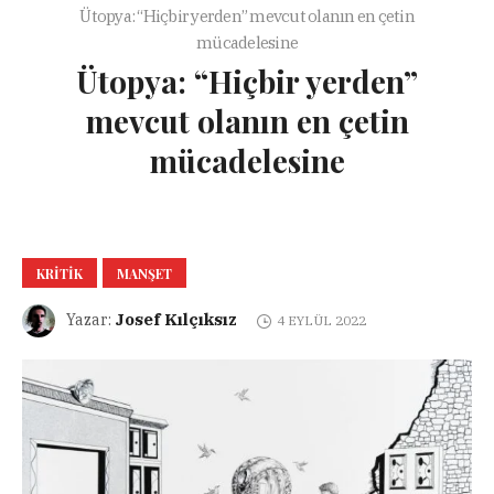
Ütopya: “Hiçbir yerden” mevcut olanın en çetin
mücadelesine
Ütopya: “Hiçbir yerden”
mevcut olanın en çetin
mücadelesine
KRITIK
MANŞET
Josef Kılçıksız
Yazar:
4 EYLÜL 2022