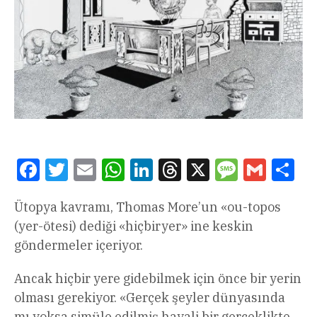
Facebook
Twitter
Email
WhatsApp
LinkedIn
Threads
X
Message
Gmail
Sha
Ütopya kavramı, Thomas More’un «ou-topos
(yer-ötesi) dediği «hiçbiryer» ine keskin
göndermeler içeriyor.
Ancak hiçbir yere gidebilmek için önce bir yerin
olması gerekiyor. «Gerçek şeyler dünyasında
mı yoksa simüle edilmiş hayali bir gerçeklikte