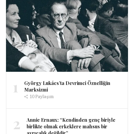
1
György Lukács’ta Devrimci Öznelliğin
Marksizmi
10
Paylaşım
2
Annie Ernaux: “Kendinden genç biriyle
birlikte olmak erkeklere mahsus bir
ayrıcalık değildir”