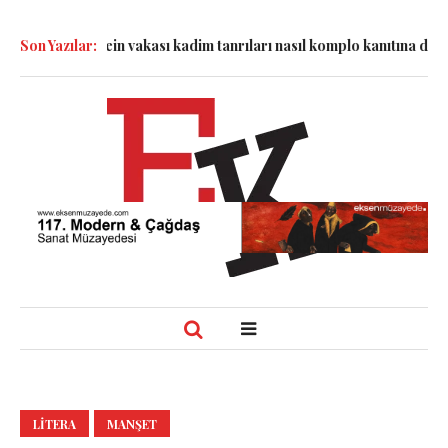
nde: Epstein vakası kadim tanrıları nasıl komplo kanıtına dönüştür
Son Yazılar:
LITERA
MANŞET