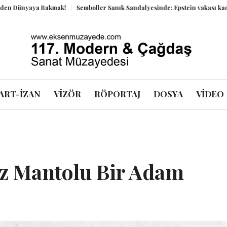
ya Bakmak!
Semboller Sanık Sandalyesinde: Epstein vakası kadim tanrılar
ART-İZAN
VİZÖR
RÖPORTAJ
DOSYA
VİDEO
az Mantolu Bir Adam