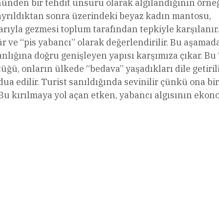
nünden bir tehdit unsuru olarak algılandığının örne
rıldıktan sonra üzerindeki beyaz kadın mantosu,
rıyla gezmesi toplum tarafından tepkiyle karşılanır
 ve “pis yabancı” olarak değerlendirilir. Bu aşamad
nlığına doğru genişleyen yapısı karşımıza çıkar. Bu 
ü, onların ülkede “bedava” yaşadıkları dile getiril
 edilir. Turist sanıldığında sevinilir çünkü ona bir
. Bu kırılmaya yol açan etken, yabancı algısının ekon