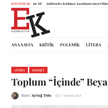
Miz Volume XII
SON YAZILAR:
Şahbender Korkmaz: Kasabanın Kuyu Dibinden Dünya
ANA SAYFA
KRİTİK
POLEMİK
LİTERA
LITERA
MANŞET
Toplum “İçinde” Bey
Aytuğ Tolu
Yazar:
17 KASIM 2024