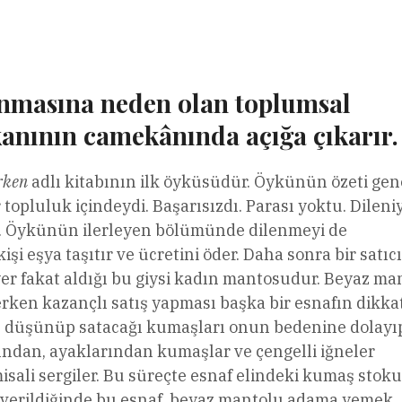
l
Share
nmasına neden olan toplumsal
kanının camekânında açığa çıkarır.
rken
adlı kitabının ilk öyküsüdür. Öykünün özeti gen
 topluluk içindeydi. Başarısızdı. Parası yoktu. Dileni
ar. Öykünün ilerleyen bölümünde dilenmeyi de
i eşya taşıtır ve ücretini öder. Daha sonra bir satıc
yer fakat aldığı bu giysi kadın mantosudur. Beyaz ma
rken kazançlı satış yapması başka bir esnafın dikkat
nu düşünüp satacağı kumaşları onun bedenine dolayı
ndan, ayaklarından kumaşlar ve çengelli iğneler
misali sergiler. Bu süreçte esnaf elindeki kumaş stok
ı verildiğinde bu esnaf, beyaz mantolu adama yemek