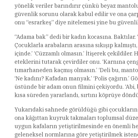
yönelik veriler barındırır çünkü beyaz mantolu
güvenlik sorunu olarak kabul edilir ve ona ç
onu “esrarkeş” diye nitelemesi yine bu güvenli
“Adama bak” dedi bir kadın kocasına. Baktılar.
Çocuklarla arabaların arasına sıkışıp kalmıştı, 
içinde.’ ‘Cüzzamlı olmasın.’ İtişerek çekildiler
eteklerini tutarak çevirdiler onu. ‘Karnına çenge
tımarhaneden kaçmış olmasın.’ ‘Deli bu, manto
‘Ne kadını? Kafadan manyak.’ ‘Polis çağırın.’ G
üstünde bir adam onun filmini çekiyordu. ‘Abi, b
kısa süreden yararlandı, sırtını köprüye döndü,
Yukarıdaki sahnede görüldüğü gibi çocukların
ona kâğıttan kuyruk takmaları toplumsal düzen
uygun kafaların yetiştirilmesinde en önemli he
geleneksel normlarına göre yetiştirilmek iste