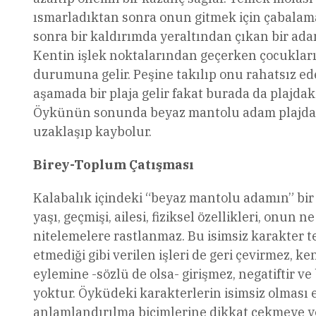
ısmarladıktan sonra onun gitmek için çabalamas
sonra bir kaldırımda yeraltından çıkan bir ada
Kentin işlek noktalarından geçerken çocukların
durumuna gelir. Peşine takılıp onu rahatsız ed
aşamada bir plaja gelir fakat burada da plajdak
Öykünün sonunda beyaz mantolu adam plajdaki i
uzaklaşıp kaybolur.
Birey-Toplum Çatışması
Kalabalık içindeki “beyaz mantolu adamın” bir adı
yaşı, geçmişi, ailesi, fiziksel özellikleri, onun
nitelemelere rastlanmaz. Bu isimsiz karakter te
etmediği gibi verilen işleri de geri çevirmez, k
eylemine -sözlü de olsa- girişmez, negatiftir ve
yoktur. Öyküdeki karakterlerin isimsiz olması
anlamlandırılma biçimlerine dikkat çekmeye yön