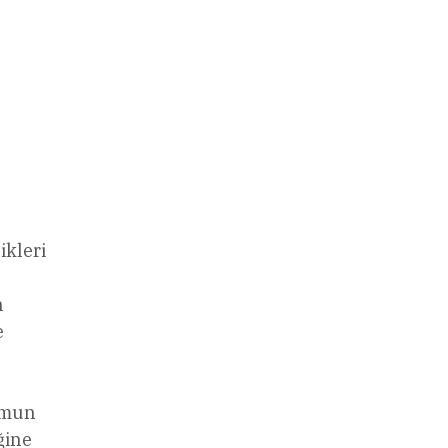
ikleri
n
e
umun
ğine