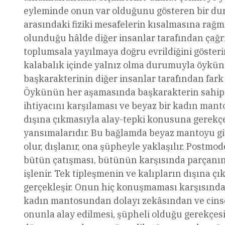
eyleminde onun var olduğunu gösteren bir du
arasındaki fiziki mesafelerin kısalmasına rağm
olunduğu hâlde diğer insanlar tarafından çağ
toplumsala yayılmaya doğru evrildiğini göster
kalabalık içinde yalnız olma durumuyla öykünü
başkarakterinin diğer insanlar tarafından fark e
Öykünün her aşamasında başkarakterin sahip
ihtiyacını karşılaması ve beyaz bir kadın manto
dışına çıkmasıyla alay-tepki konusuna gerekç
yansımalarıdır. Bu bağlamda beyaz mantoyu g
olur, dışlanır, ona şüpheyle yaklaşılır. Postm
bütün çatışması, bütünün karşısında parçan
işlenir. Tek tipleşmenin ve kalıpların dışına ç
gerçekleşir. Onun hiç konuşmaması karşısında “t
kadın mantosundan dolayı zekâsından ve cinse
onunla alay edilmesi, şüpheli olduğu gerekçesi