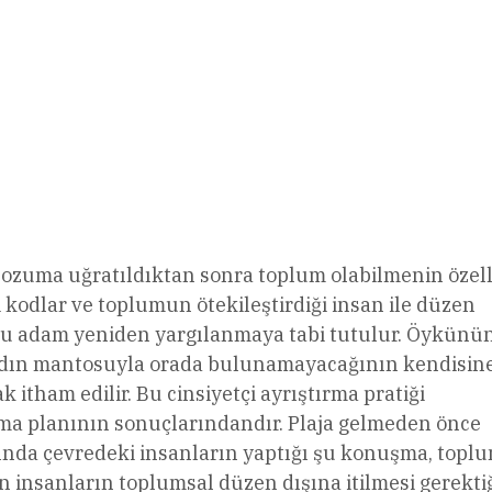
bozuma uğratıldıktan sonra toplum olabilmenin özell
i kodlar ve toplumun ötekileştirdiği insan ile düzen
olu adam yeniden yargılanmaya tabi tutulur. Öykünü
kadın mantosuyla orada bulunamayacağının kendisin
k itham edilir. Bu cinsiyetçi ayrıştırma pratiği
rma planının sonuçlarındandır. Plaja gelmeden önce
kında çevredeki insanların yaptığı şu konuşma, topl
len insanların toplumsal düzen dışına itilmesi gerekti