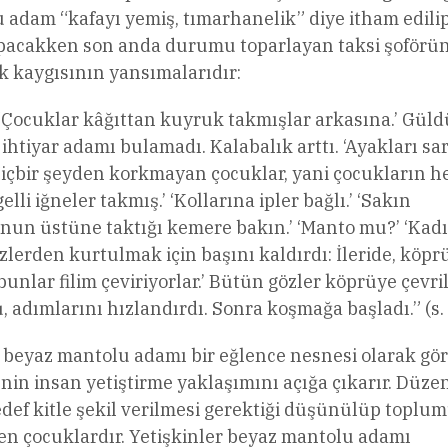
 adam “kafayı yemiş, tımarhanelik” diye itham edili
arpacakken son anda durumu toparlayan taksi şoförü
k kaygısının yansımalarıdır:
 ‘Çocuklar kâğıttan kuyruk takmışlar arkasına.’ Güldü
ihtiyar adamı bulamadı. Kalabalık arttı. ‘Ayakları sar
. Hiçbir şeyden korkmayan çocuklar, yani çocukların he
lli iğneler takmış.’ ‘Kollarına ipler bağlı.’ ‘Sakın
nun üstüne taktığı kemere bakın.’ ‘Manto mu?’ ‘Kadı
özlerden kurtulmak için başını kaldırdı: İleride, köp
unlar filim çeviriyorlar.’ Bütün gözler köprüye çevril
 adımlarını hızlandırdı. Sonra koşmağa başladı.” (s. 
 beyaz mantolu adamı bir eğlence nesnesi olarak gö
in insan yetiştirme yaklaşımını açığa çıkarır. Düze
def kitle şekil verilmesi gerektiği düşünülüp toplu
nen çocuklardır. Yetişkinler beyaz mantolu adamı