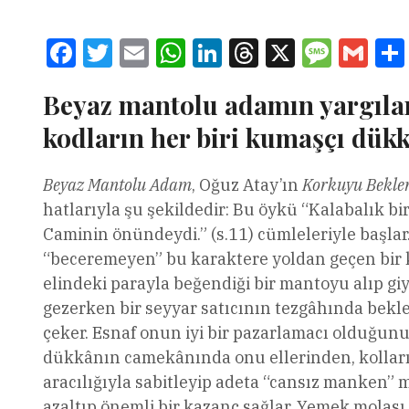
Facebook
Twitter
Email
WhatsApp
LinkedIn
Threads
X
Message
Gmai
Beyaz mantolu adamın yargıla
kodların her biri kumaşçı dük
Beyaz Mantolu Adam
, Oğuz Atay’ın
Korkuyu Bekle
hatlarıyla şu şekildedir: Bu öykü “Kalabalık bir
Caminin önündeydi.” (s.11) cümleleriyle başl
“beceremeyen” bu karaktere yoldan geçen bir kiş
elindeki parayla beğendiği bir mantoyu alıp gi
gezerken bir seyyar satıcının tezgâhında bekle
çeker. Esnaf onun iyi bir pazarlamacı olduğu
dükkânın camekânında onu ellerinden, kolları
aracılığıyla sabitleyip adeta “cansız manken” 
azaltıp önemli bir kazanç sağlar. Yemek molas