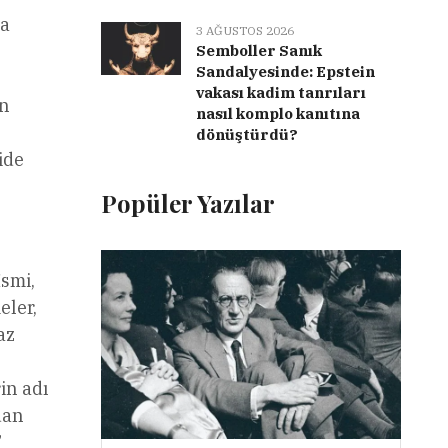
ha
3 AĞUSTOS 2026
Semboller Sanık
Sandalyesinde: Epstein
vakası kadim tanrıları
on
nasıl komplo kanıtına
dönüştürdü?
ide
Popüler Yazılar
İsmi,
eler,
az
in adı
dan
”