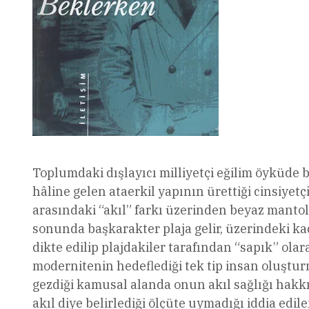
Toplumdaki dışlayıcı milliyetçi eğilim öyküde 
hâline gelen ataerkil yapının ürettiği cinsiyetç
arasındaki “akıl” farkı üzerinden beyaz mant
sonunda başkarakter plaja gelir, üzerindeki 
dikte edilip plajdakiler tarafından “sapık” olara
modernitenin hedeflediği tek tip insan oluştu
gezdiği kamusal alanda onun akıl sağlığı hak
akıl diye belirlediği ölçüte uymadığı iddia edi