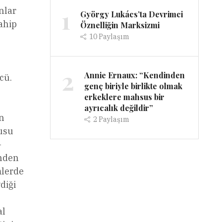
1
nlar
György Lukács’ta Devrimci
ahip
Öznelliğin Marksizmi
10
Paylaşım
2
Annie Ernaux: “Kendinden
cü.
genç biriyle birlikte olmak
erkeklere mahsus bir
ayrıcalık değildir”
n
2
Paylaşım
usu
-
nden
mlerde
diği
al