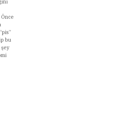
ğini
. Önce
a
“pis”
ip bu
 şey
omi