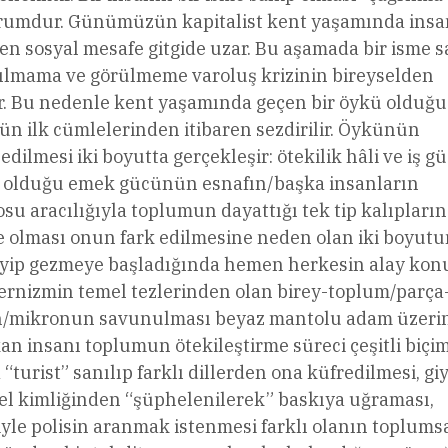
rumdur. Günümüzün kapitalist kent yaşamında insa
en sosyal mesafe gitgide uzar. Bu aşamada bir isme s
rılmama ve görülmeme varoluş krizinin bireyselden
ir. Bu nedenle kent yaşamında geçen bir öykü olduğu
n ilk cümlelerinden itibaren sezdirilir. Öykünün
dilmesi iki boyutta gerçekleşir: ötekilik hâli ve iş gü
 olduğu emek gücünün esnafın/başka insanların
su aracılığıyla toplumun dayattığı tek tip kalıpların
e olması onun fark edilmesine neden olan iki boyutu
iyip gezmeye başladığında hemen herkesin alay kon
odernizmin temel tezlerinden olan birey-toplum/parça
ın/mikronun savunulması beyaz mantolu adam üzeri
ıkan insanı toplumun ötekileştirme süreci çeşitli biçi
urist” sanılıp farklı dillerden ona küfredilmesi, giy
l kimliğinden “şüphelenilerek” baskıya uğraması,
yle polisin aranmak istenmesi farklı olanın toplums