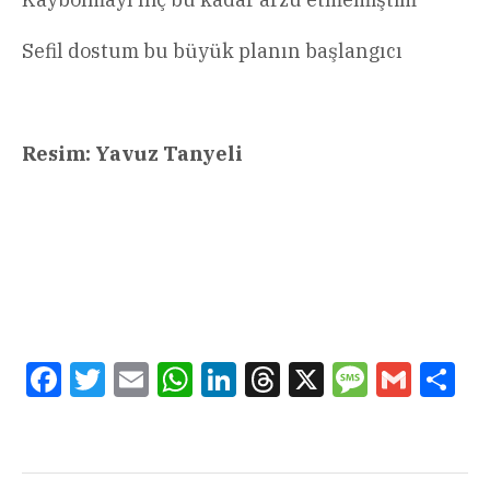
Sefil dostum bu büyük planın başlangıcı
Resim: Yavuz Tanyeli
Facebook
Twitter
Email
WhatsApp
LinkedIn
Threads
X
Message
Gmail
Sha