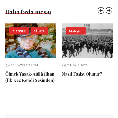
Daha fazla mesaj
MANŞET
VIDEO
MANŞET
15 HAZIRAN 2024
2 MAYIS 2025
Ölmek Yasak-Attilâ İlhan
Nasıl Faşist Olunur?
(İlk Kez Kendi Sesinden)