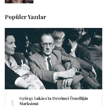
Popüler Yazılar
1
György Lukács’ta Devrimci Öznelliğin
Marksizmi