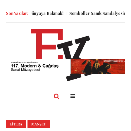
Dibinden Dünyaya Bakmak!
Son Yazılar:
Semboller Sanık Sandalyesinde: Epstei
LITERA
MANŞET