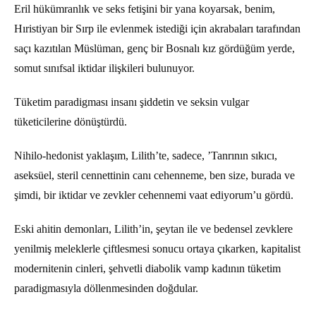
Eril hükümranlık ve seks fetişini bir yana koyarsak, benim,
Hıristiyan bir Sırp ile evlenmek istediği için akrabaları tarafından
saçı kazıtılan Müslüman, genç bir Bosnalı kız gördüğüm yerde,
somut sınıfsal iktidar ilişkileri bulunuyor.
Tüketim paradigması insanı şiddetin ve seksin vulgar
tüketicilerine dönüştürdü.
Nihilo-hedonist yaklaşım, Lilith’te, sadece, ’Tanrının sıkıcı,
aseksüel, steril cennettinin canı cehenneme, ben size, burada ve
şimdi, bir iktidar ve zevkler cehennemi vaat ediyorum’u gördü.
Eski ahitin demonları, Lilith’in, şeytan ile ve bedensel zevklere
yenilmiş meleklerle çiftlesmesi sonucu ortaya çıkarken, kapitalist
modernitenin cinleri, şehvetli diabolik vamp kadının tüketim
paradigmasıyla döllenmesinden doğdular.