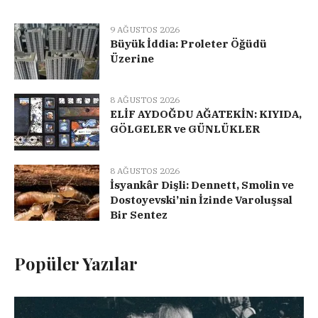
9 AĞUSTOS 2026
Büyük İddia: Proleter Öğüdü
Üzerine
8 AĞUSTOS 2026
ELİF AYDOĞDU AĞATEKİN: KIYIDA,
GÖLGELER ve GÜNLÜKLER
8 AĞUSTOS 2026
İsyankâr Dişli: Dennett, Smolin ve
Dostoyevski’nin İzinde Varoluşsal
Bir Sentez
Popüler Yazılar