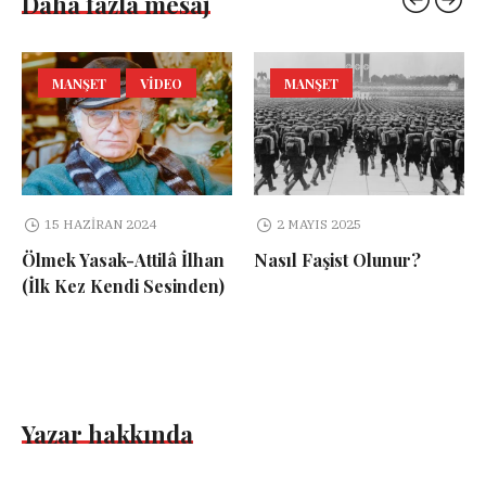
Daha fazla mesaj
MANŞET
VIDEO
MANŞET
15 HAZIRAN 2024
2 MAYIS 2025
Ölmek Yasak-Attilâ İlhan
Nasıl Faşist Olunur?
(İlk Kez Kendi Sesinden)
Yazar hakkında