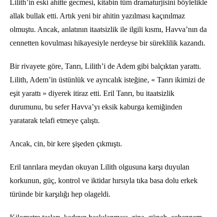
Lilith’in eski ahitte gecmesi, kitabin tüm dramaturjisini böylelikle
allak bullak etti. Artık yeni bir ahitin yazılması kaçınılmaz
olmuştu. Ancak, anlatının itaatsizlik ile ilgili kısmı, Havva’nın da
cennetten kovulması hikayesiyle nerdeyse bir süreklilik kazandı.
Bir rivayete göre, Tanrı, Lilith’i de Adem gibi balçıktan yarattı.
Lilith, Adem’in üstünlük ve ayrıcalık isteğine, « Tanrı ikimizi de
eşit yarattı » diyerek itiraz etti. Eril Tanrı, bu itaatsizlik
durumunu, bu sefer Havva’yı eksik kaburga kemiğinden
yaratarak telafi etmeye çalıştı.
Ancak, cin, bir kere şişeden çıkmıştı.
Eril tanrılara meydan okuyan Lilith olgusuna karşı duyulan
korkunun, güç, kontrol ve iktidar hırsıyla tıka basa dolu erkek
türünde bir karşılığı hep olageldi.