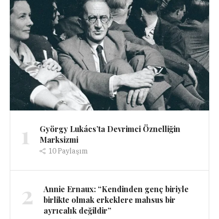
1
György Lukács’ta Devrimci Öznelliğin
Marksizmi
10
Paylaşım
2
Annie Ernaux: “Kendinden genç biriyle
birlikte olmak erkeklere mahsus bir
ayrıcalık değildir”