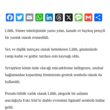
Facebook
Twitter
Email
WhatsApp
LinkedIn
Threads
X
Message
Gmail
Sha
Lilith, Sümer mitolojisinde yarısı yılan, kanatlı ve baykuş pençeli
bir yaratık olarak resmedildi.
Sex ve dişilik tanrıçası olarak betimlenen Lilith, günümüzde
vamp kadın ve gothic tarzlara esin kaynağı oldu.
Sevişirken kimin üstte olacağı mücadelesine indirgenen, sınıfsal
bağlamından koparılmış feminizmin grotesk sembolu olarak da
kullanıldı.
Pseudo-biblik varlık olarak Lilith, alegorik bir anlatım
aracılığıyla Eski Ahit’te diablo evreninin figüratif sembolü haline
geldi.