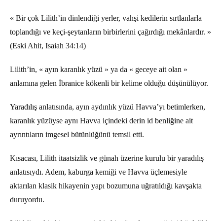
« Bir çok Lilith’in dinlendiği yerler, vahşi kedilerin sırtlanlarla
toplandığı ve keçi-şeytanların birbirlerini çağırdığı mekânlardır. »
(Eski Ahit, Isaiah 34:14)
Lilith’in, « ayın karanlık yüzü » ya da « geceye ait olan »
anlamına gelen İbranice kökenli bir kelime olduğu düşünülüyor.
Yaradılış anlatısında, ayın aydınlık yüzü Havva’yı betimlerken,
karanlık yüzüyse aynı Havva içindeki derin id benliğine ait
ayrıntıların imgesel bütünlüğünü temsil etti.
Kısacası, Lilith itaatsizlik ve günah üzerine kurulu bir yaradılış
anlatısıydı. Adem, kaburga kemiği ve Havva üçlemesiyle
aktarılan klasik hikayenin yapı bozumuna uğratıldığı kavşakta
duruyordu.