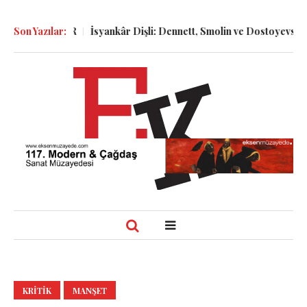
NLÜKLER
Son Yazılar:
İsyankâr Dişli: Dennett, Smolin ve Dostoyevski’nin İzind
KRITIK
MANŞET