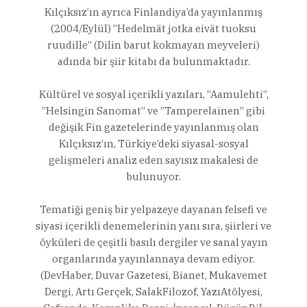
Kılçıksız’ın ayrıca Finlandiya’da yayınlanmış
(2004/Eylül) ”Hedelmät jotka eivät tuoksu
ruudille” (Dilin barut kokmayan meyveleri)
adında bir şiir kitabı da bulunmaktadır.
Kültürel ve sosyal içerikli yazıları, ”Aamulehti”,
”Helsingin Sanomat” ve ”Tamperelainen” gibi
değişik Fin gazetelerinde yayınlanmış olan
Kılçıksız’ın, Türkiye’deki siyasal-sosyal
gelişmeleri analiz eden sayısız makalesi de
bulunuyor.
Tematiği geniş bir yelpazeye dayanan felsefi ve
siyasi içerikli denemelerinin yanı sıra, şiirleri ve
öyküleri de çeşitli basılı dergiler ve sanal yayın
organlarında yayınlannaya devam ediyor.
(DevHaber, Duvar Gazetesi, Bianet, Mukavemet
Dergi, Artı Gerçek, SalakFilozof, YazıAtölyesi,