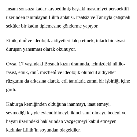
İnsanı sonsuza kadar kaybedilmiş baştaki masumiyet perspektifi
üzerinden tanımlayan Lilith anlatısı, itaatsiz ve Tanrıyla çatışmalı
seküler bir kadın tiplemesine gönderme yapıyor.
Etnik, dinî ve ideolojik aidiyetleri talep etmek, tutarlı bir siyasi
duruşun yansıması olarak okunuyor.
Oysa, 17 yaşındaki Bosnalı kızın dramında, içimizdeki nihilo-
faşist, etnik, dinî, mezhebî ve ideolojik ölümcül aidiyetler
rüzgarını da arkasına alarak, eril tanrılarla zımni bir işbirliği içine
girdi.
Kaburga kemiğinden olduğuna inanmayı, itaat etmeyi,
sevmediği kişiyle evlendirilmeyi, ikinci sınıf olmayı, bedeni ve
hayatı üzerindeki haklarından vazgeçmeyi kabul etmeyen
kadınlar Lilith’in soyundan olageldiler.