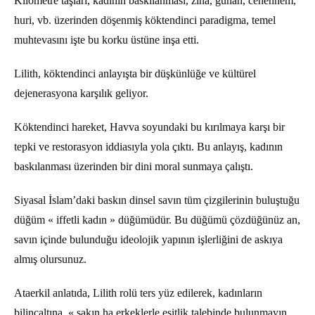
Kilometre taşları, kadının baskılanması, zina, günah, cehennem,
huri, vb. üzerinden döşenmiş köktendinci paradigma, temel
muhtevasını işte bu korku üstüne inşa etti.
Lilith, köktendinci anlayışta bir düşkünlüğe ve kültürel
dejenerasyona karşılık geliyor.
Köktendinci hareket, Havva soyundaki bu kırılmaya karşı bir
tepki ve restorasyon iddiasıyla yola çıktı. Bu anlayış, kadının
baskılanması üzerinden bir dini moral sunmaya çalıştı.
Siyasal İslam’daki baskın dinsel savın tüm çizgilerinin buluştuğu
düğüm « iffetli kadın » düğümüdür. Bu düğümü çözdüğünüz an,
savın içinde bulunduğu ideolojik yapının işlerliğini de askıya
almış olursunuz.
Ataerkil anlatıda, Lilith rolü ters yüz edilerek, kadınların
bilinçaltına, « sakın ha erkeklerle eşitlik talebinde bulunmayın,