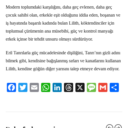
Modern toplumdaki karşılığını, daha geç evlenen, daha geç
çocuk sahibi olan, erkekle eşit olduğunu iddia eden, boşanan ve
iş hayatında başarılı kadında bulan Lilith, köktendinciler için
toplumsal çürümenin ana müsebibi, güç ve kontrol manyağı
erkek içinse bir tehdit unsuru olmayı sürdürüyor.
Eril Tanrılarla güç mücadelesinde dişiliğini, Tanrı’nın gizli adını
bilmek gibi, kendisine bağışlanmış sırları ve kanatlarını kullanan
Lilith, kendine göğün diğer yarısını talep etmeye devam ediyor.
Facebook
Twitter
Email
WhatsApp
LinkedIn
Threads
X
Message
Gmail
Sha