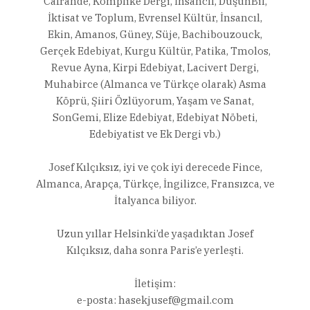
Cafrande, Komplike Dergi, İnsancıl, DüşünBil,
İktisat ve Toplum, Evrensel Kültür, İnsancıl,
Ekin, Amanos, Güney, Süje, Bachibouzouck,
Gerçek Edebiyat, Kurgu Kültür, Patika, Tmolos,
Revue Ayna, Kirpi Edebiyat, Lacivert Dergi,
Muhabirce (Almanca ve Türkçe olarak) Asma
Köprü, Şiiri Özlüyorum, Yaşam ve Sanat,
SonGemi, Elize Edebiyat, Edebiyat Nöbeti,
Edebiyatist ve Ek Dergi vb.)
Josef Kılçıksız, iyi ve çok iyi derecede Fince,
Almanca, Arapça, Türkçe, İngilizce, Fransızca, ve
İtalyanca biliyor.
Uzun yıllar Helsinki’de yaşadıktan Josef
Kılçıksız, daha sonra Paris’e yerleşti.
İletişim:
e-posta:
hasekjusef@gmail.com