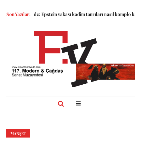
dalyesinde: Epstein vakası kadim tanrıları nasıl komplo kanıtına 
Son Yazılar:
MANŞET