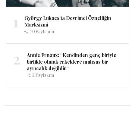
1
György Lukács’ta Devrimci Öznelliğin
Marksizmi
10
Paylaşım
2
Annie Ernaux: “Kendinden genç biriyle
birlikte olmak erkeklere mahsus bir
ayrıcalık değildir”
2
Paylaşım