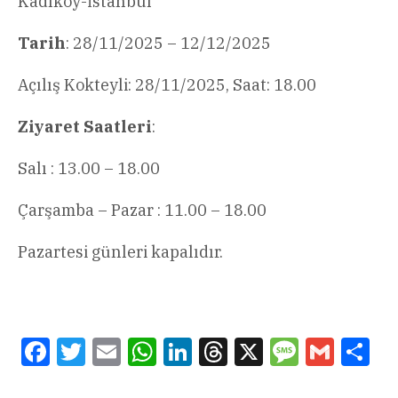
Kadıköy-İstanbul
Tarih
: 28/11/2025 – 12/12/2025
Açılış Kokteyli: 28/11/2025, Saat: 18.00
Ziyaret Saatleri
:
Salı : 13.00 – 18.00
Çarşamba – Pazar : 11.00 – 18.00
Pazartesi günleri kapalıdır.
Facebook
Twitter
Email
WhatsApp
LinkedIn
Threads
X
Message
Gmail
Sha