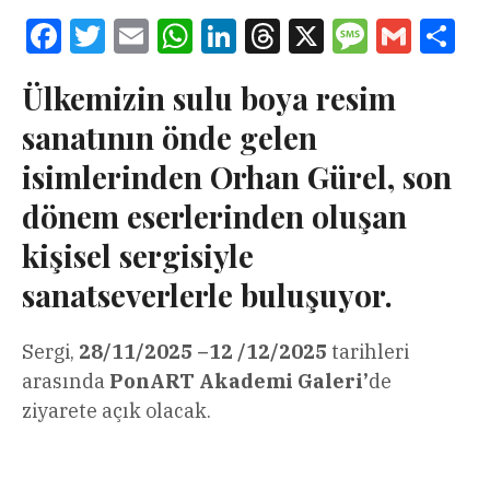
Facebook
Twitter
Email
WhatsApp
LinkedIn
Threads
X
Message
Gmail
Sha
Ülkemizin sulu boya resim
sanatının önde gelen
isimlerinden
Orhan Gürel
, son
dönem eserlerinden oluşan
kişisel sergisiyle
sanatseverlerle buluşuyor.
Sergi,
28/11/2025 –12 /12/2025
tarihleri
arasında
PonART Akademi Galeri’
de
ziyarete açık olacak.