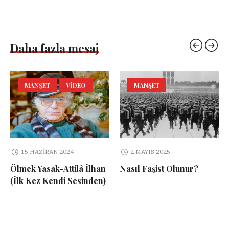
Daha fazla mesaj
MANŞET
VIDEO
MANŞET
15 HAZIRAN 2024
2 MAYIS 2025
Ölmek Yasak-Attilâ İlhan
Nasıl Faşist Olunur?
(İlk Kez Kendi Sesinden)