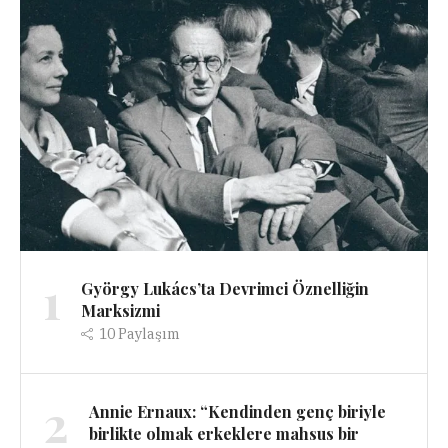
1
György Lukács’ta Devrimci Öznelliğin
Marksizmi
10
Paylaşım
2
Annie Ernaux: “Kendinden genç biriyle
birlikte olmak erkeklere mahsus bir