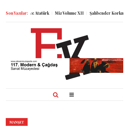
t Melzig ve Atatürk
Son Yazılar:
Miz Volume XII
Şahbender Korkmaz: Kasa
MANŞET