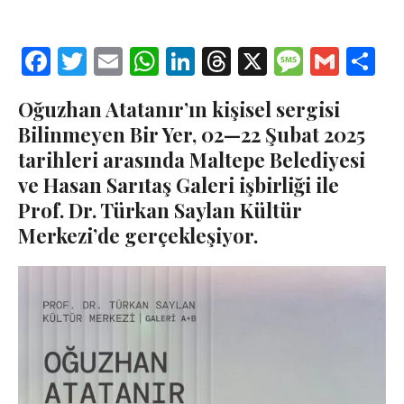
Facebook
Twitter
Email
WhatsApp
LinkedIn
Threads
X
Message
Gmail
Sha
Oğuzhan Atatanır’ın kişisel sergisi
Bilinmeyen Bir Yer, 02—22 Şubat 2025
tarihleri arasında Maltepe Belediyesi
ve Hasan Sarıtaş Galeri işbirliği ile
Prof. Dr. Türkan Saylan Kültür
Merkezi’de gerçekleşiyor.