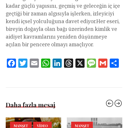
kadar güçlü yapısını, geçmiş ve geleceğin iç içe
geçtiği bir zaman algısıyla işlerken, izleyiciyi
kendi içsel yolculuğuna davet ediyor.Her eseri,
bireyin doğayla olan bağı üzerinden kimlik ve
aidiyet kavramlarını yeniden düşünmeye
açılan bir pencere olmayı amaçlıyor.
Facebook
Twitter
Email
WhatsApp
LinkedIn
Threads
X
Message
Gmail
Sha
Daha fazla mesaj
MANŞET
VIDEO
MANŞET