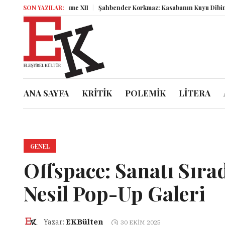
Miz Volume XII
SON YAZILAR:
Şahbender Korkmaz: Kasabanın Kuyu Dibinden Dünyay
ANA SAYFA
KRİTİK
POLEMİK
LİTERA
GENEL
Offspace: Sanatı Sıra
Nesil Pop-Up Galeri
EKBülten
Yazar:
30 EKIM 2025