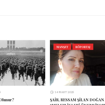
MANŞET
RÖPORTAJ
5
14 MART 2025
 Olunur?
ŞAİR, RESSAM ŞİLAN DOĞAN 