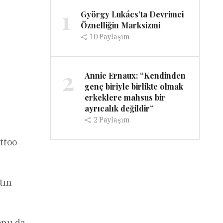
1
György Lukács’ta Devrimci
Öznelliğin Marksizmi
10
Paylaşım
2
Annie Ernaux: “Kendinden
genç biriyle birlikte olmak
erkeklere mahsus bir
ayrıcalık değildir”
2
Paylaşım
ttoo
tın
onu da