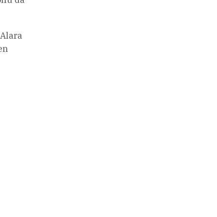
 Alara
en