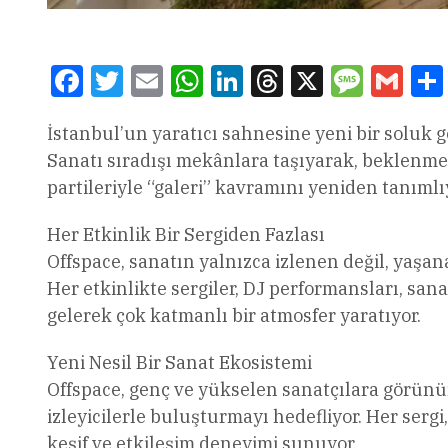
Facebook
Twitter
Email
WhatsApp
LinkedIn
Threads
X
Message
Gmai
İstanbul’un yaratıcı sahnesine yeni bir soluk ge
Sanatı sıradışı mekânlara taşıyarak, beklenmed
partileriyle “galeri” kavramını yeniden tanımlı
Her Etkinlik Bir Sergiden Fazlası
Offspace, sanatın yalnızca izlenen değil, yaşan
Her etkinlikte sergiler, DJ performansları, sana
gelerek çok katmanlı bir atmosfer yaratıyor.
Yeni Nesil Bir Sanat Ekosistemi
Offspace, genç ve yükselen sanatçılara görünü
izleyicilerle buluşturmayı hedefliyor. Her sergi,
keşif ve etkileşim deneyimi sunuyor.