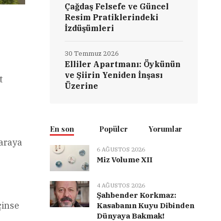
Çağdaş Felsefe ve Güncel
Resim Pratiklerindeki
İzdüşümleri
30 Temmuz 2026
Elliler Apartmanı: Öykünün
ve Şiirin Yeniden İnşası
t
Üzerine
En son
Popüler
Yorumlar
 araya
6 AĞUSTOS 2026
Miz Volume XII
4 AĞUSTOS 2026
Şahbender Korkmaz:
çinse
Kasabanın Kuyu Dibinden
Dünyaya Bakmak!