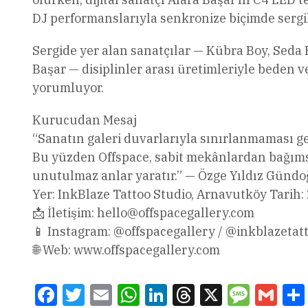
DJ performanslarıyla senkronize biçimde sergi
Sergide yer alan sanatçılar — Kübra Boy, Seda
Başar — disiplinler arası üretimleriyle beden 
yorumluyor.
Kurucudan Mesaj
“Sanatın galeri duvarlarıyla sınırlanmaması ge
Bu yüzden Offspace, sabit mekânlardan bağıms
unutulmaz anlar yaratır.” — Özge Yıldız Günd
Yer: InkBlaze Tattoo Studio, Arnavutköy Tarih:
📩 İletişim:
hello@offspacegallery.com
📱 Instagram: @offspacegallery / @inkblazetat
🌐 Web: www.offspacegallery.com
Facebook
Twitter
Email
WhatsApp
LinkedIn
Threads
X
Message
Gmai