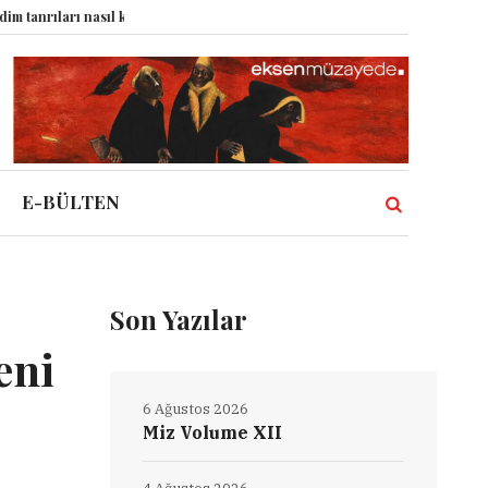
 nasıl komplo kanıtına dönüştürdü?
Dünyadaki Bütün Restoranların Tek Rü
E-BÜLTEN
Son Yazılar
eni
6 Ağustos 2026
Miz Volume XII