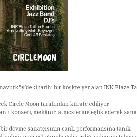
rnavutköy’deki tarihi bir köşkte yer alan INK Blaze Ta
ek Circle Moon tarafından kürate ediliyor.
canlı konseri, mekânın atmosferine eşlik ederek sana
 bir dövme sanatçısının canlı performansına tanık
teknoloji sponsorluğunda geliştirdiği video enstalasy