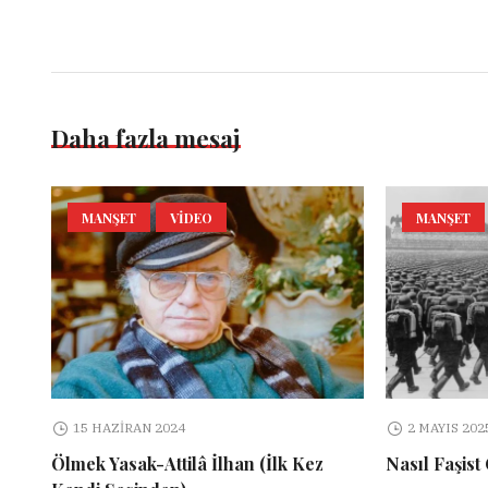
Daha fazla mesaj
MANŞET
VIDEO
MANŞET
15 HAZIRAN 2024
2 MAYIS 202
Ölmek Yasak-Attilâ İlhan (İlk Kez
Nasıl Faşist