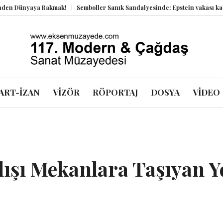
a Bakmak!
Semboller Sanık Sandalyesinde: Epstein vakası kadim tanrıları
ART-İZAN
VİZÖR
RÖPORTAJ
DOSYA
VİDEO
dışı Mekanlara Taşıyan Y