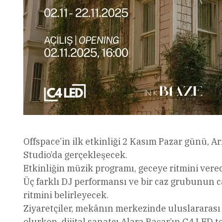
Offspace’in ilk etkinliği 2 Kasım Pazar günü, A
Studio’da gerçekleşecek.
Etkinliğin müzik programı, geceye ritmini verec
Üç farklı DJ performansı ve bir caz grubunun 
ritmini belirleyecek.
Ziyaretçiler, mekânın merkezinde uluslararası
olurken, dijital sanatçı Alara Başar’ın C4 LED 