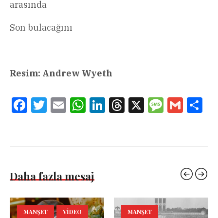
arasında
Son bulacağını
Resim: Andrew Wyeth
Facebook
Twitter
Email
WhatsApp
LinkedIn
Threads
X
Message
Gmail
Sha
Daha fazla mesaj
MANŞET
VIDEO
MANŞET