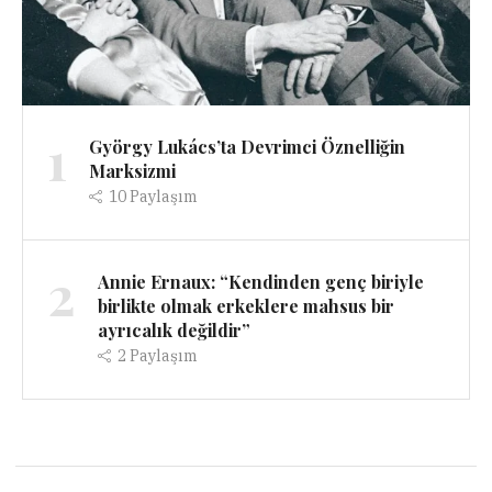
1
György Lukács’ta Devrimci Öznelliğin
Marksizmi
10
Paylaşım
2
Annie Ernaux: “Kendinden genç biriyle
birlikte olmak erkeklere mahsus bir
ayrıcalık değildir”
2
Paylaşım