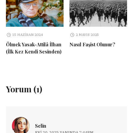
15 HAZIRAN 2024
2 MAYIS 2025
Ölmek Yasak-Attilâ İlhan
Nasıl Faşist Olunur?
(İlk Kez Kendi Sesinden)
Yorum (1)
Selin
EKI 20, 2025 YANINDA 7:44PM