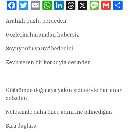
Facebook
Twitter
Email
WhatsApp
LinkedIn
Threads
X
Message
Gmail
Sha
Aralıklı puslu perdeden
Gözlerim haramdan habersiz
Soyuyordu sarraf bedenini
Zevk veren bir korkuyla derinden
Göğsümde doğmaya yakın şiddetiyle harlanan
zelzelen
Nefesimde daha önce adını hiç bilmediğim
Sıra dağlara