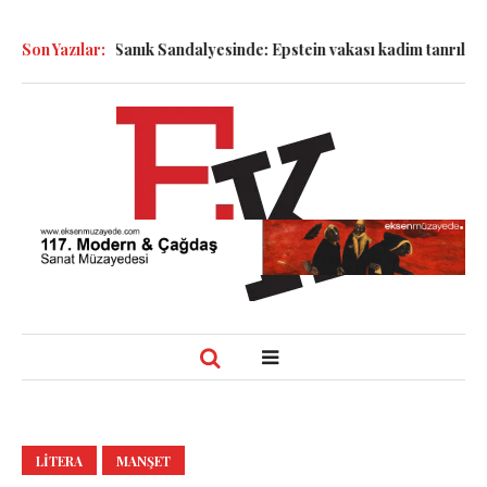
Semboller Sanık Sandalyesinde: Epstein vakası kadim tanrıları nası
Son Yazılar:
LITERA
MANŞET