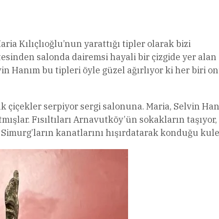
l
Share
ria Kılıçlıoğlu’nun yarattığı tipler olarak bizi
sinden salonda dairemsi hayali bir çizgide yer alan
 Hanım bu tipleri öyle güzel ağırlıyor ki her biri o
k çiçekler serpiyor sergi salonuna. Maria, Selvin Ha
ışlar. Fısıltıları Arnavutköy’ün sokakların taşıyor,
de Simurg’ların kanatlarını hışırdatarak konduğu kule