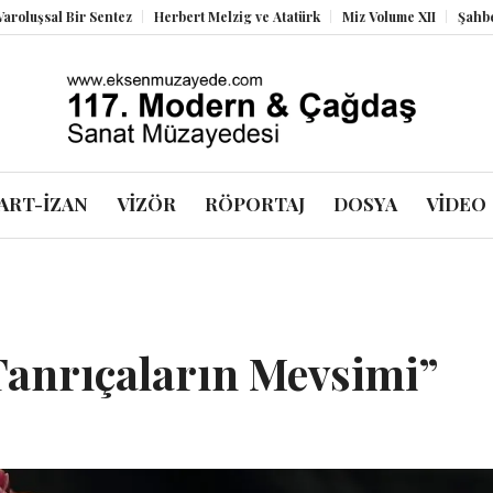
ir Sentez
Herbert Melzig ve Atatürk
Miz Volume XII
Şahbender Korkm
ART-İZAN
VİZÖR
RÖPORTAJ
DOSYA
VİDEO
”Tanrıçaların Mevsimi”