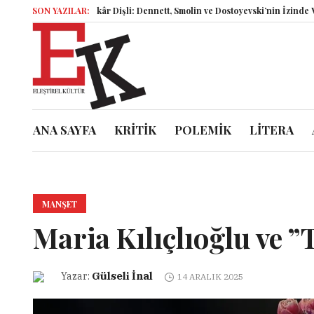
İsyankâr Dişli: Dennett, Smolin ve Dostoyevski’nin İzinde Varoluşsal B
SON YAZILAR:
ANA SAYFA
KRİTİK
POLEMİK
LİTERA
MANŞET
Maria Kılıçlıoğlu ve 
Gülseli İnal
Yazar:
14 ARALIK 2025