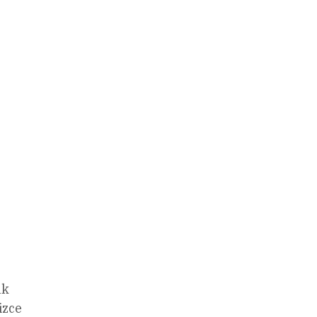
ak
izce