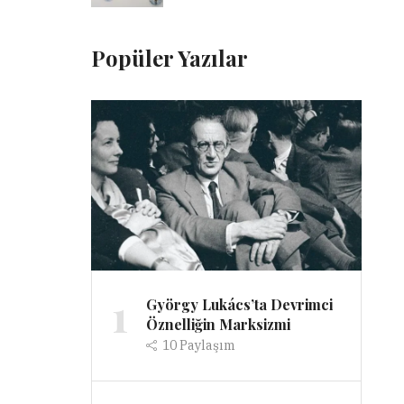
Popüler Yazılar
1
György Lukács’ta Devrimci
Öznelliğin Marksizmi
10
Paylaşım