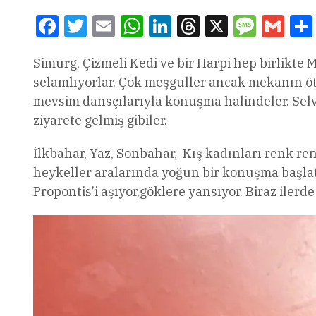
Facebook
Twitter
Email
WhatsApp
LinkedIn
Threads
X
Message
Gmai
Simurg, Çizmeli Kedi ve bir Harpi hep birlikte Ma
selamlıyorlar. Çok meşguller ancak mekanın öte
mevsim dansçılarıyla konuşma halindeler. Selvin
ziyarete gelmiş gibiler.
İlkbahar, Yaz, Sonbahar, Kış kadınları renk ren
heykeller aralarında yoğun bir konuşma başlatm
Propontis’i aşıyor,göklere yansıyor. Biraz iler