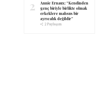
2
Annie Ernaux: “Kendinden
genç biriyle birlikte olmak
erkeklere mahsus bir
ayrıcalık değildir”
2
Paylaşım