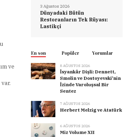
3 Ağustos 2026
Dünyadaki Bütün
Restoranların Tek Rüyası:
Lastikçi
nu
En son
Popüler
Yorumlar
nım ve
8 AĞUSTOS 2026
İsyankâr Dişli: Dennett,
Smolin ve Dostoyevski’nin
 var.
İzinde Varoluşsal Bir
Sentez
7 AĞUSTOS 2026
Herbert Melzig ve Atatürk
6 AĞUSTOS 2026
Miz Volume XII