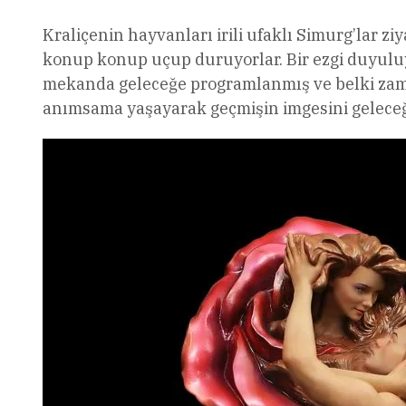
Kraliçenin hayvanları irili ufaklı Simurg’lar z
konup konup uçup duruyorlar. Bir ezgi duyulu
mekanda geleceğe programlanmış ve belki zamansı
anımsama yaşayarak geçmişin imgesini geleceğe