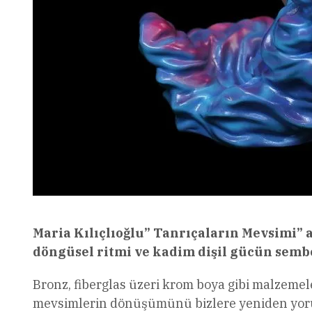
Maria Kılıçlıoğlu” Tanrıçaların Mevsimi” ad
döngüsel ritmi ve kadim dişil gücün sembo
Bronz, fiberglas üzeri krom boya gibi malzemel
mevsimlerin dönüşümünü bizlere yeniden yorum