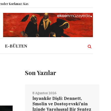
az: Kasabanın Kuyu Dibinden Dünyaya Bakmak!
Semboller Sanık Sandalye
E-BÜLTEN
Son Yazılar
8 Ağustos 2026
İsyankâr Dişli: Dennett,
Smolin ve Dostoyevski’nin
İzinde Varoluşsal Bir Sentez