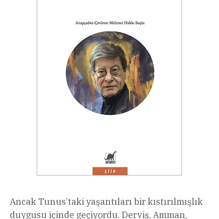
Ancak Tunus’taki yaşantıları bir kıstırılmışlık
duygusu içinde geçiyordu. Derviş, Amman,