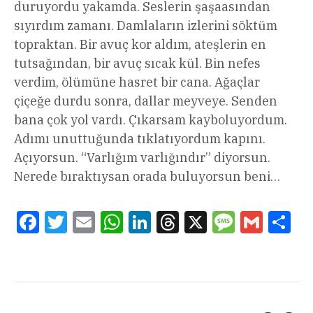
duruyordu yakamda. Seslerin şaşaasından
sıyırdım zamanı. Damlaların izlerini söktüm
topraktan. Bir avuç kor aldım, ateşlerin en
tutsağından, bir avuç sıcak kül. Bin nefes
verdim, ölümüne hasret bir cana. Ağaçlar
çiçeğe durdu sonra, dallar meyveye. Senden
bana çok yol vardı. Çıkarsam kayboluyordum.
Adımı unuttuğunda tıklatıyordum kapını.
Açıyorsun. “Varlığım varlığındır” diyorsun.
Nerede bıraktıysan orada buluyorsun beni…
Facebook
Twitter
Email
WhatsApp
LinkedIn
Threads
X
Message
Gmail
Sha