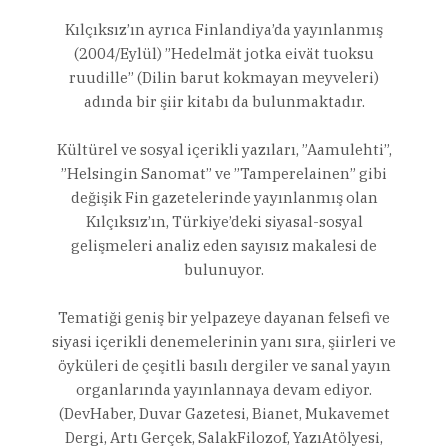
Kılçıksız’ın ayrıca Finlandiya’da yayınlanmış
(2004/Eylül) ”Hedelmät jotka eivät tuoksu
ruudille” (Dilin barut kokmayan meyveleri)
adında bir şiir kitabı da bulunmaktadır.
Kültürel ve sosyal içerikli yazıları, ”Aamulehti”,
”Helsingin Sanomat” ve ”Tamperelainen” gibi
değişik Fin gazetelerinde yayınlanmış olan
Kılçıksız’ın, Türkiye’deki siyasal-sosyal
gelişmeleri analiz eden sayısız makalesi de
bulunuyor.
Tematiği geniş bir yelpazeye dayanan felsefi ve
siyasi içerikli denemelerinin yanı sıra, şiirleri ve
öyküleri de çeşitli basılı dergiler ve sanal yayın
organlarında yayınlannaya devam ediyor.
(DevHaber, Duvar Gazetesi, Bianet, Mukavemet
Dergi, Artı Gerçek, SalakFilozof, YazıAtölyesi,