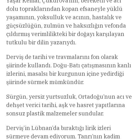
Yaşar Kemal, Çukurova’nın, bereketli ve acı
dolu topraklarından kopan efsaneyle yüklü
yaşamının, yoksulluk ve acının, hastalık ve
güçsüzlüğün, zulmün ve haksızlığın vefonda
çıldırmış verimlilikteki bir doğayı karşılayan
tutkulu bir dilin yazarıydı.
Derviş de tarihi ve travmalarını fon olarak
şiirinde kullandı. Doğu-Batı çatışmasının kanlı
izlerini, masalsı bir kurgunun içine yedirdiği
şiirinde sürmek mümkündür.
Sürgün, yersiz yurtsuzluk, Ortadoğu’nun acı ve
dehşet verici tarihi, aşk ve hasret yapıtlarına
sonsuz plastik malzemeler sundular.
Derviş’in Lübnan’da bıraktığı lirik izleri
sürmeye devam ediyorum. Tanrı’nın kadim