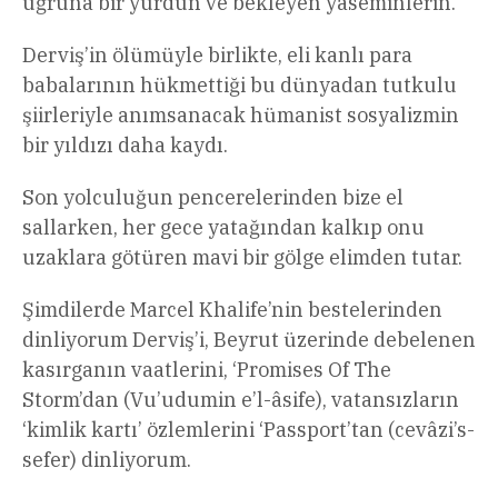
uğruna bir yurdun ve bekleyen yaseminlerin.”
Derviş’in ölümüyle birlikte, eli kanlı para
babalarının hükmettiği bu dünyadan tutkulu
şiirleriyle anımsanacak hümanist sosyalizmin
bir yıldızı daha kaydı.
Son yolculuğun pencerelerinden bize el
sallarken, her gece yatağından kalkıp onu
uzaklara götüren mavi bir gölge elimden tutar.
Şimdilerde Marcel Khalife’nin bestelerinden
dinliyorum Derviş’i, Beyrut üzerinde debelenen
kasırganın vaatlerini, ‘Promises Of The
Storm’dan (Vu’udumin e’l-âsife), vatansızların
‘kimlik kartı’ özlemlerini ‘Passport’tan (cevâzi’s-
sefer) dinliyorum.