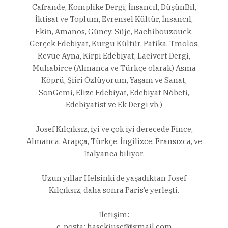
Cafrande, Komplike Dergi, İnsancıl, DüşünBil,
İktisat ve Toplum, Evrensel Kültür, İnsancıl,
Ekin, Amanos, Güney, Süje, Bachibouzouck,
Gerçek Edebiyat, Kurgu Kültür, Patika, Tmolos,
Revue Ayna, Kirpi Edebiyat, Lacivert Dergi,
Muhabirce (Almanca ve Türkçe olarak) Asma
Köprü, Şiiri Özlüyorum, Yaşam ve Sanat,
SonGemi, Elize Edebiyat, Edebiyat Nöbeti,
Edebiyatist ve Ek Dergi vb.)
Josef Kılçıksız, iyi ve çok iyi derecede Fince,
Almanca, Arapça, Türkçe, İngilizce, Fransızca, ve
İtalyanca biliyor.
Uzun yıllar Helsinki’de yaşadıktan Josef
Kılçıksız, daha sonra Paris’e yerleşti.
İletişim:
e-posta:
hasekjusef@gmail.com