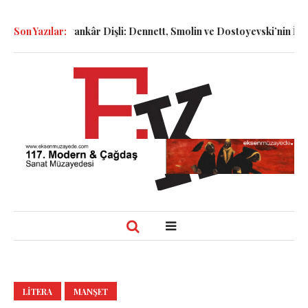
İsyankâr Dişli: Dennett, Smolin ve Dostoyevski’nin İzinde Varoluşs
Son Yazılar:
LITERA
MANŞET