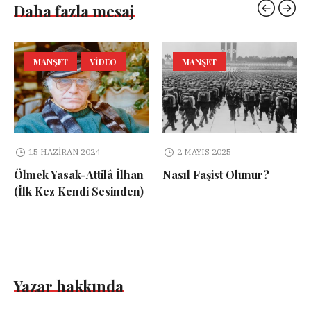
Daha fazla mesaj
MANŞET
VIDEO
MANŞET
15 HAZIRAN 2024
2 MAYIS 2025
Ölmek Yasak-Attilâ İlhan
Nasıl Faşist Olunur?
(İlk Kez Kendi Sesinden)
Yazar hakkında