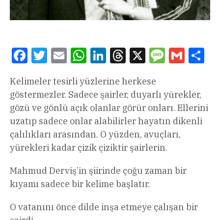
Facebook
Twitter
Email
WhatsApp
LinkedIn
Threads
X
Message
Gmail
Sha
Kelimeler tesirli yüzlerine herkese
göstermezler. Sadece şairler, duyarlı yürekler,
gözü ve gönlü açık olanlar görür onları. Ellerini
uzatıp sadece onlar alabilirler hayatın dikenli
çalılıkları arasından. O yüzden, avuçları,
yürekleri kadar çizik çiziktir şairlerin.
Mahmud Derviş’in şiirinde çoğu zaman bir
kıyamı sadece bir kelime başlatır.
O vatanını önce dilde inşa etmeye çalışan bir