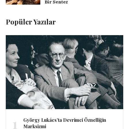
Bir Sentez
Popüler Yazılar
1
György Lukács’ta Devrimci Öznelliğin
Marksizmi