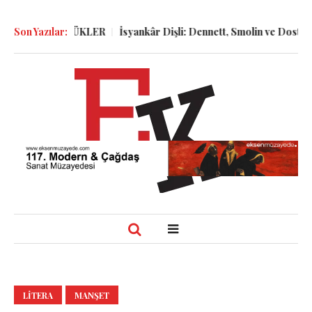
 ve GÜNLÜKLER
Son Yazılar:
İsyankâr Dişli: Dennett, Smolin ve Dostoyevski’n
LITERA
MANŞET