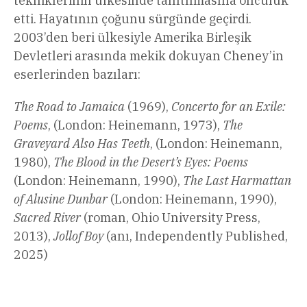
tekniklerinin ülkesinde tanıtılmasına öncülük
etti. Hayatının çoğunu sürgünde geçirdi.
2003’den beri ülkesiyle Amerika Birleşik
Devletleri arasında mekik dokuyan Cheney’in
eserlerinden bazıları:
The Road to Jamaica
(1969),
Concerto for an Exile:
Poems
, (London: Heinemann, 1973),
The
Graveyard Also Has Teeth
, (London: Heinemann,
1980),
The Blood in the Desert’s Eyes: Poems
(London: Heinemann, 1990),
The Last Harmattan
of Alusine Dunbar
(London: Heinemann, 1990),
Sacred River
(roman, Ohio University Press,
2013),
Jollof Boy
(anı, Independently Published,
2025)