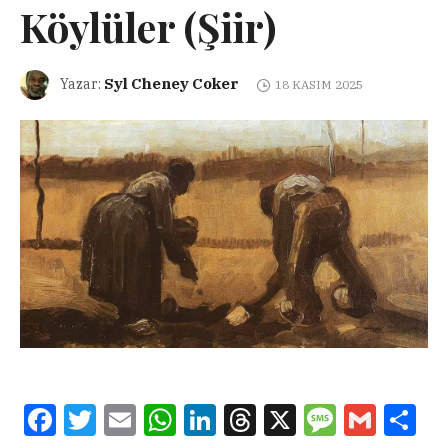
Köylüler (Şiir)
Syl Cheney Coker
Yazar:
18 KASIM 2025
Facebook
Twitter
Email
WhatsApp
LinkedIn
Threads
X
Message
Gmail
Sha