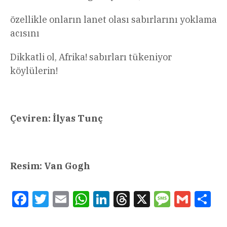
özellikle onların lanet olası sabırlarını yoklama
acısını
Dikkatli ol, Afrika! sabırları tükeniyor
köylülerin!
Çeviren: İlyas Tunç
Resim: Van Gogh
Facebook
Twitter
Email
WhatsApp
LinkedIn
Threads
X
Message
Gmail
Sha