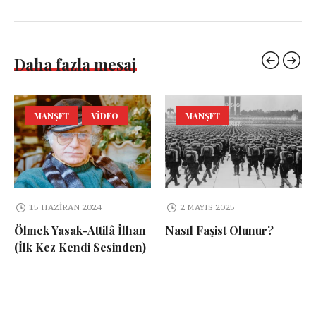
Daha fazla mesaj
MANŞET
VIDEO
MANŞET
15 HAZIRAN 2024
2 MAYIS 2025
Ölmek Yasak-Attilâ İlhan
Nasıl Faşist Olunur?
(İlk Kez Kendi Sesinden)