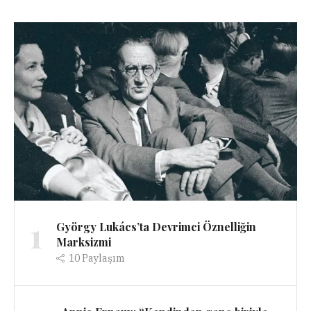
1
György Lukács’ta Devrimci Öznelliğin
Marksizmi
10
Paylaşım