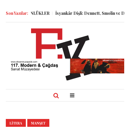
ELER ve GÜNLÜKLER
Son Yazılar:
İsyankâr Dişli: Dennett, Smolin ve Dostoyevs
LITERA
MANŞET