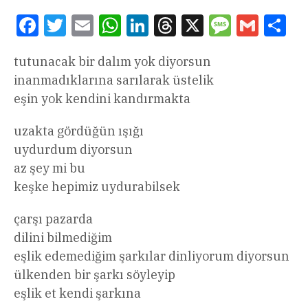
Facebook
Twitter
Email
WhatsApp
LinkedIn
Threads
X
Message
Gmail
Sha
tutunacak bir dalım yok diyorsun
inanmadıklarına sarılarak üstelik
eşin yok kendini kandırmakta
uzakta gördüğün ışığı
uydurdum diyorsun
az şey mi bu
keşke hepimiz uydurabilsek
çarşı pazarda
dilini bilmediğim
eşlik edemediğim şarkılar dinliyorum diyorsun
ülkenden bir şarkı söyleyip
eşlik et kendi şarkına