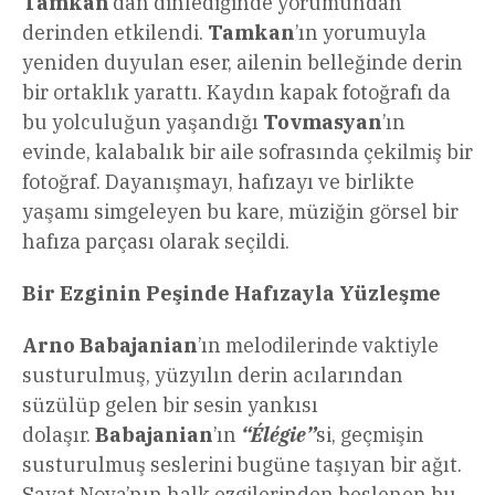
Tamkan
’dan dinlediğinde yorumundan
derinden etkilendi.
Tamkan
’ın yorumuyla
yeniden duyulan eser, ailenin belleğinde derin
bir ortaklık yarattı. Kaydın kapak fotoğrafı da
bu yolculuğun yaşandığı
Tovmasyan
’ın
evinde, kalabalık bir aile sofrasında çekilmiş bir
fotoğraf. Dayanışmayı, hafızayı ve birlikte
yaşamı simgeleyen bu kare, müziğin görsel bir
hafıza parçası olarak seçildi.
Bir Ezginin Peşinde Hafızayla Yüzleşme
Arno Babajanian
’ın melodilerinde vaktiyle
susturulmuş, yüzyılın derin acılarından
süzülüp gelen bir sesin yankısı
dolaşır.
Babajanian
’ın
“Élégie”
si, geçmişin
susturulmuş seslerini bugüne taşıyan bir ağıt.
Sayat Nova’nın halk ezgilerinden beslenen bu