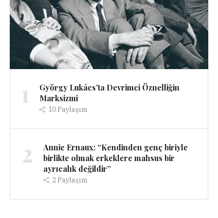
1
György Lukács’ta Devrimci Öznelliğin
Marksizmi
10
Paylaşım
2
Annie Ernaux: “Kendinden genç biriyle
birlikte olmak erkeklere mahsus bir
ayrıcalık değildir”
2
Paylaşım