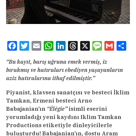
Facebook
Twitter
Email
WhatsApp
LinkedIn
Threads
X
Message
Gmail
Sha
“Bu kayıt, barış uğruna emek vermiş, iz
bırakmış ve hatıraları ebediyen yaşayanların
aziz hatıralarına ithaf edilmiştir.”
Piyanist, klavsen sanatçısı ve besteci İklim
Tamkan, Ermeni besteci Arno
Babajanian’ın
“Élégie”
isimli eserini
yorumladığı yeni kaydını Iklim Tamkan
Productions etiketiyle dinleyicilerle
buluşturdu! Babajanian’ın, dostu Aram