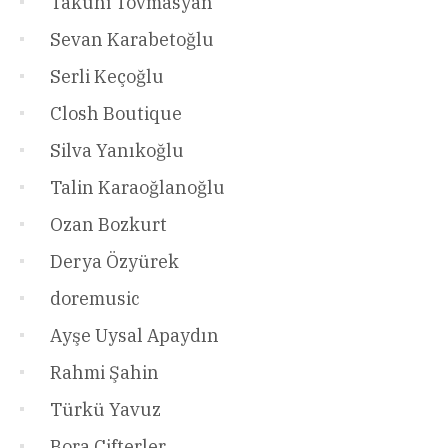
Takuhi Tovmasyan
Sevan Karabetoğlu
Serli Keçoğlu
Closh Boutique
Silva Yanıkoğlu
Talin Karaoğlanoğlu
Ozan Bozkurt
Derya Özyürek
doremusic
Ayşe Uysal Apaydın
Rahmi Şahin
Türkü Yavuz
Bora Çifterler