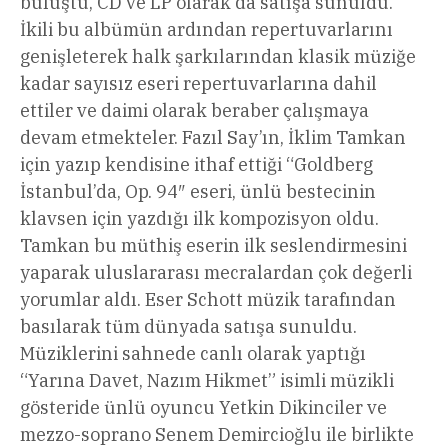
buluştu, CD ve LP olarak da satışa sunuldu.
İkili bu albümün ardından repertuvarlarını
genişleterek halk şarkılarından klasik müziğe
kadar sayısız eseri repertuvarlarına dahil
ettiler ve daimi olarak beraber çalışmaya
devam etmekteler. Fazıl Say’ın, İklim Tamkan
için yazıp kendisine ithaf ettiği “Goldberg
İstanbul’da, Op. 94″ eseri, ünlü bestecinin
klavsen için yazdığı ilk kompozisyon oldu.
Tamkan bu müthiş eserin ilk seslendirmesini
yaparak uluslararası mecralardan çok değerli
yorumlar aldı. Eser Schott müzik tarafından
basılarak tüm dünyada satışa sunuldu.
Müziklerini sahnede canlı olarak yaptığı
“Yarına Davet, Nazım Hikmet” isimli müzikli
gösteride ünlü oyuncu Yetkin Dikinciler ve
mezzo-soprano Senem Demircioğlu ile birlikte