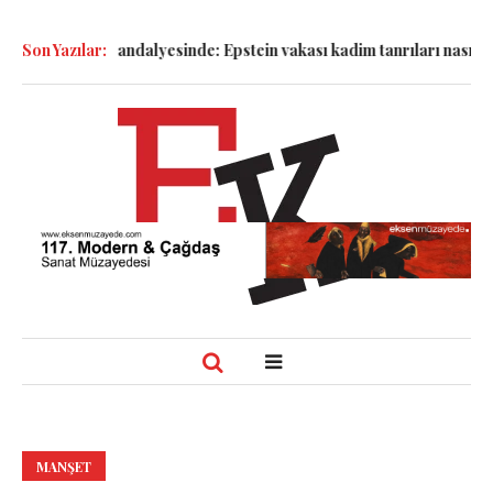
anık Sandalyesinde: Epstein vakası kadim tanrıları nasıl komplo ka
Son Yazılar:
MANŞET