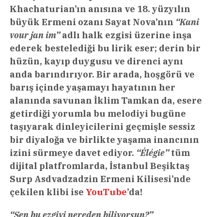
Khachaturian’ın anısına ve 18. yüzyılın
büyük Ermeni ozanı Sayat Nova’nın
“Kani
vour jan im”
adlı halk ezgisi üzerine inşa
ederek bestelediği bu lirik eser; derin bir
hüzün, kayıp duygusu ve direnci aynı
anda barındırıyor. Bir arada, hoşgörü ve
barış içinde yaşamayı hayatının her
alanında savunan İklim Tamkan da, esere
getirdiği yorumla bu melodiyi bugüne
taşıyarak dinleyicilerini geçmişle sessiz
bir diyaloğa ve birlikte yaşama inancının
izini sürmeye davet ediyor.
“Élégie”
tüm
dijital platfromlarda, İstanbul Beşiktaş
Surp Asdvadzadzin Ermeni Kilisesi’nde
çekilen klibi ise
YouTube
’da!
“Sen bu ezgiyi nereden biliyorsun?”