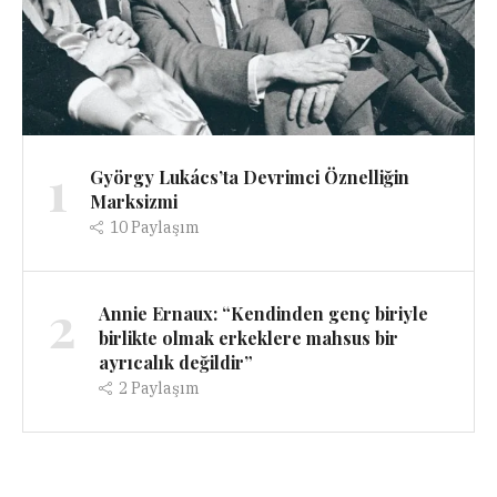
1
György Lukács’ta Devrimci Öznelliğin
Marksizmi
10
Paylaşım
2
Annie Ernaux: “Kendinden genç biriyle
birlikte olmak erkeklere mahsus bir
ayrıcalık değildir”
2
Paylaşım