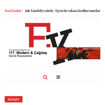
ller Sanık Sandalyesinde: Epstein vakası kadim tanrıları nasıl ko
Son Yazılar:
MANŞET