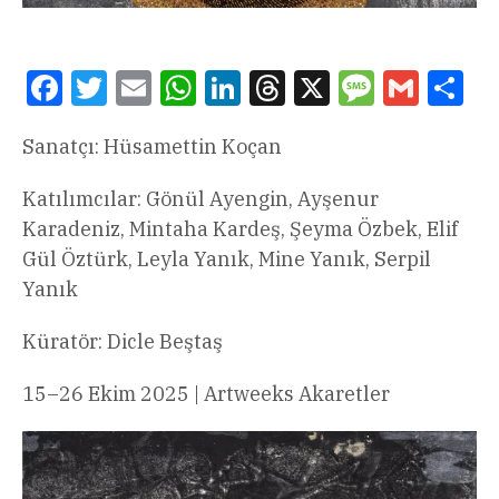
Facebook
Twitter
Email
WhatsApp
LinkedIn
Threads
X
Message
Gmail
Sha
Sanatçı: Hüsamettin Koçan
Katılımcılar: Gönül Ayengin, Ayşenur
Karadeniz, Mintaha Kardeş, Şeyma Özbek, Elif
Gül Öztürk, Leyla Yanık, Mine Yanık, Serpil
Yanık
Küratör: Dicle Beştaş
15–26 Ekim 2025 | Artweeks Akaretler