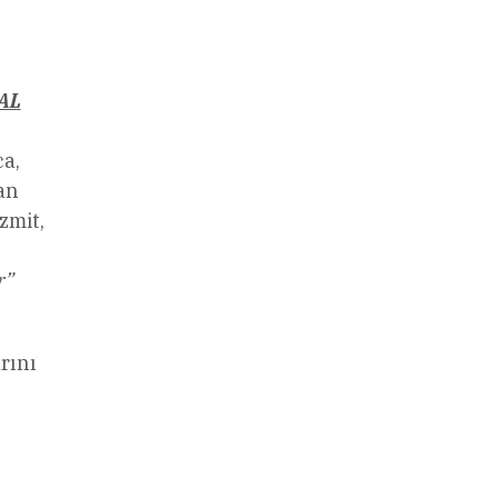
AL
a,
an
zmit,
r”
rını