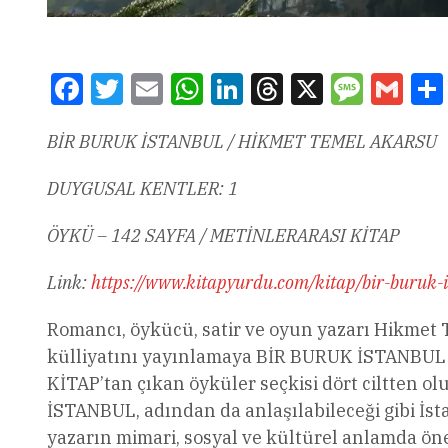
Facebook
Twitter
Email
WhatsApp
LinkedIn
Threads
X
Message
Gmai
BİR BURUK İSTANBUL / HİKMET TEMEL AKARSU
DUYGUSAL KENTLER: 1
ÖYKÜ – 142 SAYFA / METİNLERARASI KİTAP
Link:
https://www.kitapyurdu.com/kitap/bir-buruk-
Romancı, öykücü, satir ve oyun yazarı Hikme
külliyatını yayınlamaya BİR BURUK İSTANBUL ad
KİTAP’tan çıkan öyküler seçkisi dört ciltten 
İSTANBUL, adından da anlaşılabileceği gibi İst
yazarın mimari, sosyal ve kültürel anlamda önem 