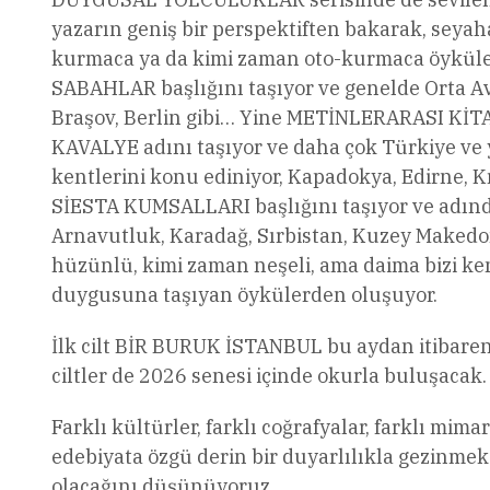
yazarın geniş bir perspektiften bakarak, seyah
kurmaca ya da kimi zaman oto-kurmaca öyküle
SABAHLAR başlığını taşıyor ve genelde Orta Avr
Braşov, Berlin gibi… Yine METİNLERARASI KİT
KAVALYE adını taşıyor ve daha çok Türkiye ve 
kentlerini konu ediniyor, Kapadokya, Edirne, K
SİESTA KUMSALLARI başlığını taşıyor ve adında
Arnavutluk, Karadağ, Sırbistan, Kuzey Makedon
hüzünlü, kimi zaman neşeli, ama daima bizi ke
duygusuna taşıyan öykülerden oluşuyor.
İlk cilt BİR BURUK İSTANBUL bu aydan itibaren 
ciltler de 2026 senesi içinde okurla buluşacak.
Farklı kültürler, farklı coğrafyalar, farklı mim
edebiyata özgü derin bir duyarlılıkla gezinmek 
olacağını düşünüyoruz.