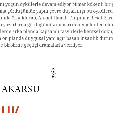
yanı yoğun öykülerle devam ediyor. Mimar kökenli bir 
ma gördüğümüz yapılı çevre duyarlılığı bu öykülerd
atında örneklerini, Ahmet Hamdi Tanpınar, Reşat Ekr
erli yazarlarda gördüğümüz mimari denemelerden ol
ülerde arka planda kapsamlı tasvirlerle kentsel doku
n ön planda duygusal yanı ağır basan insanlık durum
 birbirine geçtiği dramalarla veriliyor.