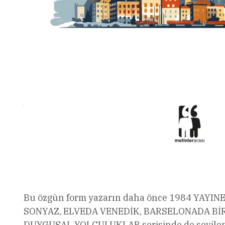
Bu özgün form yazarın daha önce 1984 YAYIN
SONYAZ, ELVEDA VENEDİK, BARSELONADA BİR GE
DUYGUSAL YOLCULUKLAR serisinde de sevilen ö