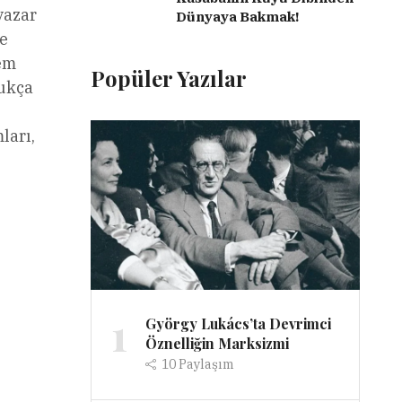
yazar
Dünyaya Bakmak!
e
em
Popüler Yazılar
dukça
,
ları,
1
György Lukács’ta Devrimci
Öznelliğin Marksizmi
10
Paylaşım