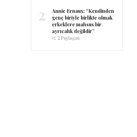
2
Annie Ernaux: “Kendinden
genç biriyle birlikte olmak
erkeklere mahsus bir
ayrıcalık değildir”
2
Paylaşım