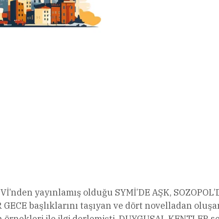
EVİ’nden yayınlamış olduğu SYMİ’DE AŞK, SOZOPOL’
CE başlıklarını taşıyan ve dört novelladan oluşa
rnekleri ile ilgi derlemişti. DUYGUSAL KENTLER se