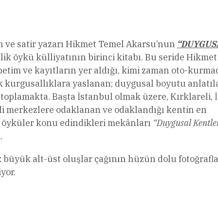
n ve satir yazarı Hikmet Temel Akarsu’nun
“DUYGUS
tlik öykü külliyatının birinci kitabı. Bu seride Hikmet
tim ve kayıtların yer aldığı, kimi zaman oto-kurmac
k kurgusallıklara yaslanan; duygusal boyutu anlatıl
toplamakta. Başta İstanbul olmak üzere, Kırklareli, İ
mli merkezlere odaklanan ve odaklandığı kentin en
 öyküler konu edindikleri mekânları
“Duygusal Kentle
.
üyük alt-üst oluşlar çağının hüzün dolu fotoğrafla
yor.