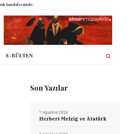
sinde: Epstein vakası kadim tanrıları nasıl komplo kanıtına dönüştürdü?
E-BÜLTEN
Son Yazılar
7 Ağustos 2026
Herbert Melzig ve Atatürk