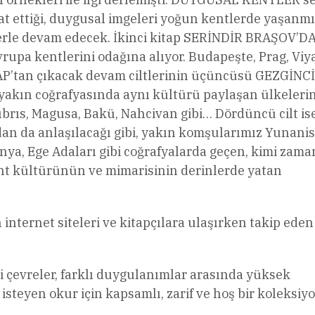
at ettiği, duygusal imgeleri yoğun kentlerde yaşanmı
rle devam edecek. İkinci kitap SERİNDİR BRAŞOV’D
upa kentlerini odağına alıyor. Budapeşte, Prag, Viy
AP’tan çıkacak devam ciltlerinin üçüncüsü GEZGİNCİ
yakın coğrafyasında aynı kültürü paylaşan ülkeleri
ıbrıs, Magusa, Bakü, Nahcivan gibi… Dördüncü cilt is
n da anlaşılacağı gibi, yakın komşularımız Yunanis
ya, Ege Adaları gibi coğrafyalarda geçen, kimi zama
nt kültürünün ve mimarisinin derinlerde yatan
internet siteleri ve kitapçılara ulaşırken takip eden
ari çevreler, farklı duygulanımlar arasında yüksek
isteyen okur için kapsamlı, zarif ve hoş bir koleksiy