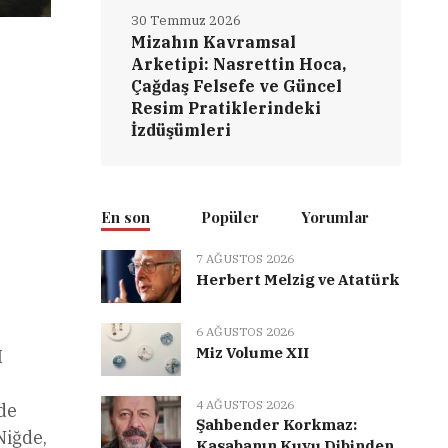
30 Temmuz 2026
Mizahın Kavramsal
Arketipi: Nasrettin Hoca,
Çağdaş Felsefe ve Güncel
Resim Pratiklerindeki
İzdüşümleri
En son
Popüler
Yorumlar
7 AĞUSTOS 2026
Herbert Melzig ve Atatürk
6 AĞUSTOS 2026
Miz Volume XII
I
4 AĞUSTOS 2026
de
Şahbender Korkmaz:
Niğde,
Kasabanın Kuyu Dibinden