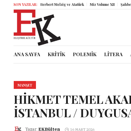
SON YAZILAR:
Herbert Melzig ve Atatürk
Miz Volume XII
Şahbender Korkma
ANA SAYFA
KRİTİK
POLEMİK
LİTERA
MANŞET
HİKMET TEMEL AKA
İSTANBUL / DUYGUS
EKBülten
Yazar:
16 MART 2026