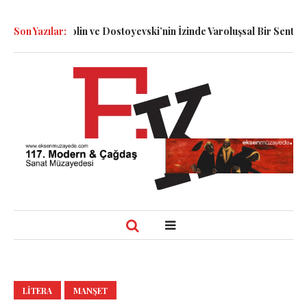
Dennett, Smolin ve Dostoyevski’nin İzinde Varoluşsal Bir Sentez
Son Yazılar:
H
LITERA
MANŞET