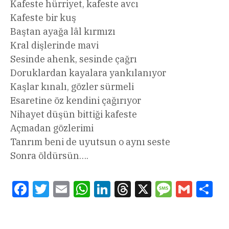
Kafeste hürriyet, kafeste avcı
Kafeste bir kuş
Baştan ayağa lâl kırmızı
Kral dişlerinde mavi
Sesinde ahenk, sesinde çağrı
Doruklardan kayalara yankılanıyor
Kaşlar kınalı, gözler sürmeli
Esaretine öz kendini çağırıyor
Nihayet düşün bittiği kafeste
Açmadan gözlerimi
Tanrım beni de uyutsun o aynı seste
Sonra öldürsün….
Facebook
Twitter
Email
WhatsApp
LinkedIn
Threads
X
Message
Gmail
Sha