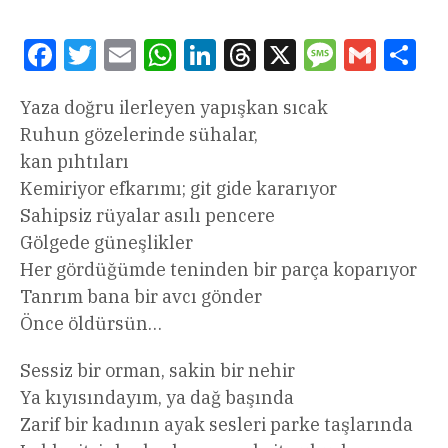
Facebook
Twitter
Email
WhatsApp
LinkedIn
Threads
X
Message
Gmail
Sha
Yaza doğru ilerleyen yapışkan sıcak
Ruhun gözelerinde sühalar,
kan pıhtıları
Kemiriyor efkarımı; git gide kararıyor
Sahipsiz rüyalar asılı pencere
Gölgede güneşlikler
Her gördüğümde teninden bir parça koparıyor
Tanrım bana bir avcı gönder
Önce öldürsün…
Sessiz bir orman, sakin bir nehir
Ya kıyısındayım, ya dağ başında
Zarif bir kadının ayak sesleri parke taşlarında