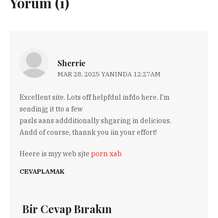
Yorum (1)
Sherrie
MAR 28, 2025 YANINDA 12:27AM
Excellent site. Lots off helpfdul infdo here. I’m
sendinjg it tto a few
pasls aans addditionally shgaring in delicious.
Andd of course, thannk you iin your effort!
porn xab
Heere is myy web sjte
CEVAPLAMAK
Bir Cevap Bırakın