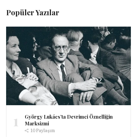
Popüler Yazılar
1
György Lukács’ta Devrimci Öznelliğin
Marksizmi
10
Paylaşım