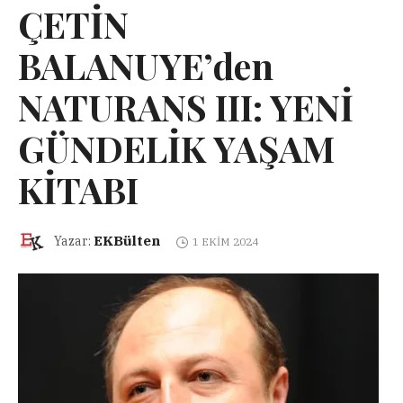
ÇETİN
BALANUYE’den
NATURANS III: YENİ
GÜNDELİK YAŞAM
KİTABI
EKBülten
Yazar:
1 EKIM 2024