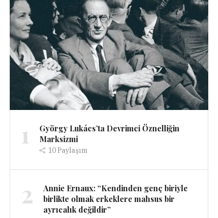
1
György Lukács’ta Devrimci Öznelliğin
Marksizmi
10
Paylaşım
2
Annie Ernaux: “Kendinden genç biriyle
birlikte olmak erkeklere mahsus bir
ayrıcalık değildir”