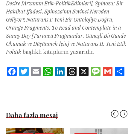
Desire [Arzunun Etik-PolitikEdimleri], Spinoza: Bir
Hakikat İfadesi, Spinoza’nın Sevinci Nereden
Geliyor?, Naturans I: Yeni Bir Ontolojiye Doğru,
Orange Fragments: To Read and Contemplate in a
Sunny Day [Turuncu Fragmanlar: Güneşli BirGünde
Okumak ve Düşünmek İçin] ve Naturans II: Yeni Etik
Politik
başlıklı kitapların yazarıdır.
Facebook
Twitter
Email
WhatsApp
LinkedIn
Threads
X
Message
Gmail
Sha
Daha fazla mesaj