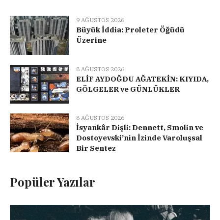
9 AĞUSTOS 2026
Büyük İddia: Proleter Öğüdü
Üzerine
8 AĞUSTOS 2026
ELİF AYDOĞDU AĞATEKİN: KIYIDA,
GÖLGELER ve GÜNLÜKLER
8 AĞUSTOS 2026
İsyankâr Dişli: Dennett, Smolin ve
Dostoyevski’nin İzinde Varoluşsal
Bir Sentez
Popüler Yazılar