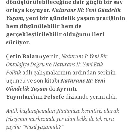
dönüştürülebileceğine dair güçlü bir sav
ortaya koyuyor.
Naturans III: Yeni Gündelik
Yaşam,
yeni bir gündelik yaşam pratiğinin
hem düşünülebilir hem de
gerçekleştirilebilir olduğunu ileri
sürüyor.
Çetin Balanuye
’nin,
Naturans I: Yeni Bir
Ontolojiye Doğru
ve
Naturans II: Yeni Etik
Politik
adlı çalışmalarının ardından serinin
üçüncü ve son kitabı
Naturans III: Yeni
Gündelik Yaşam
da
Ayrıntı
Yayınları
’nın
Felsefe
dizisinde yerini aldı.
Antik başlangıcından günümüze kesintisiz olarak
felsefenin merkezinde yer alan belki de tek soru
şuydu: “Nasıl yaşamalı?”