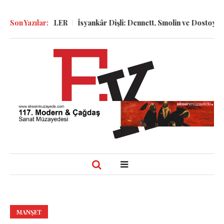
e GÜNLÜKLER
Son Yazılar:
İsyankâr Dişli: Dennett, Smolin ve Dostoyevski’nin 
MANŞET