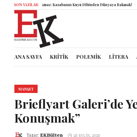
ender Korkmaz: Kasabanın Kuyu Dibinden Dünyaya Bakmak!
SON YAZILAR:
Semboller S
ANA SAYFA
KRİTİK
POLEMİK
LİTERA
MANŞET
Brieflyart Galeri’de Y
Konuşmak”
EKBülten
Yazar:
25 EYLÜL 2025