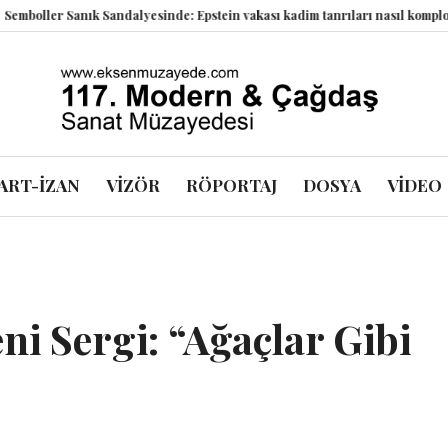
anık Sandalyesinde: Epstein vakası kadim tanrıları nasıl komplo kanıtına d
ART-İZAN
VİZÖR
RÖPORTAJ
DOSYA
VİDEO
eni Sergi: “Ağaçlar Gibi