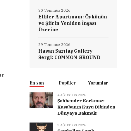
30 Temmuz 2026
Elliler Apartmanı: Öykünün
ve Şiirin Yeniden İnşası
Üzerine
29 Temmuz 2026
Hasan Sarıtaş Gallery
Sergi: COMMON GROUND
ur
ü
En son
Popüler
Yorumlar
4 AĞUSTOS 2026
Şahbender Korkmaz:
Kasabanın Kuyu Dibinden
Dünyaya Bakmak!
3 AĞUSTOS 2026
Semboller Sanık