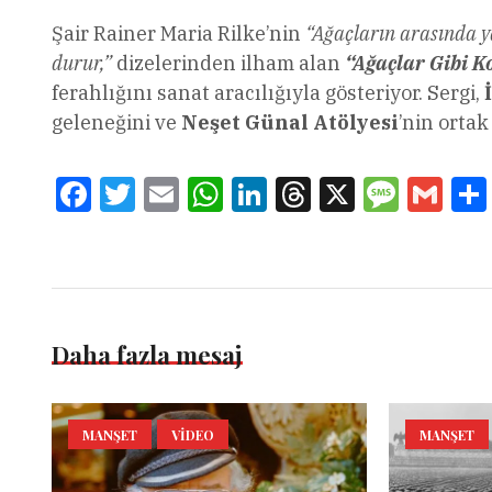
Şair Rainer Maria Rilke’nin
“Ağaçların arasında ya
durur,”
dizelerinden ilham alan
“Ağaçlar Gibi 
ferahlığını sanat aracılığıyla gösteriyor. Sergi,
İ
geleneğini ve
Neşet Günal Atölyesi
’nin orta
Facebook
Twitter
Email
WhatsApp
LinkedIn
Threads
X
Message
Gmai
Daha fazla mesaj
MANŞET
VIDEO
MANŞET