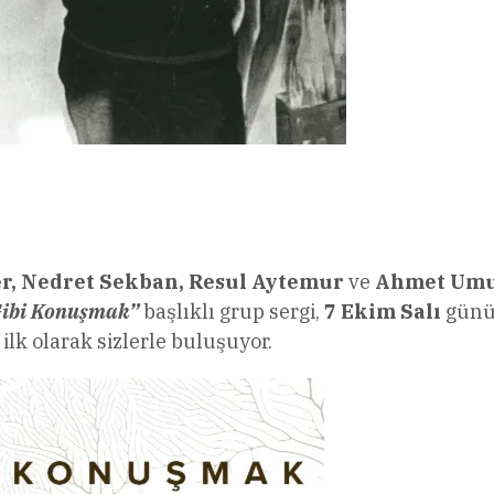
l
Share
er, Nedret Sekban, Resul Aytemur
ve
Ahmet Um
Gibi Konuşmak”
başlıklı grup sergi,
7 Ekim Salı
gün
 ilk olarak sizlerle buluşuyor.