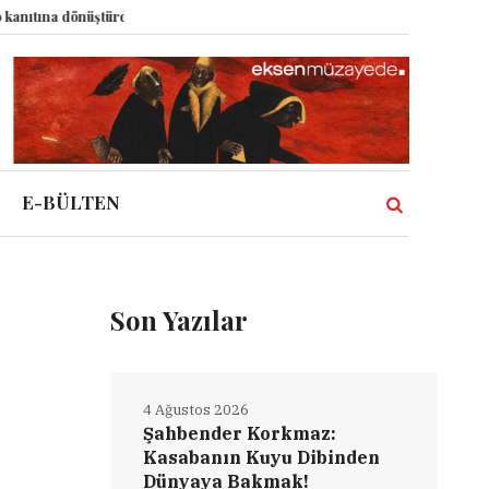
önüştürdü?
Dünyadaki Bütün Restoranların Tek Rüyası: Lastikçi
Mizahın
E-BÜLTEN
Son Yazılar
4 Ağustos 2026
Şahbender Korkmaz:
Kasabanın Kuyu Dibinden
Dünyaya Bakmak!