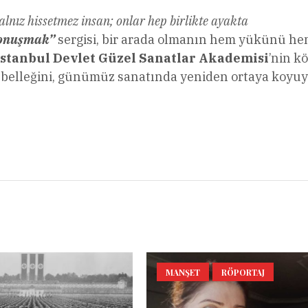
lnız hissetmez insan; onlar hep birlikte ayakta
Konuşmak”
sergisi, bir arada olmanın hem yükünü he
stanbul Devlet Güzel Sanatlar Akademisi
’nin k
k belleğini, günümüz sanatında yeniden ortaya koyuy
l
Share
MANŞET
RÖPORTAJ