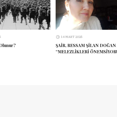
5
14 MART 2025
 Olunur?
ŞAİR, RESSAM ŞİLAN DOĞAN 
“MELEZLİKLERİ ÖNEMSİYOR