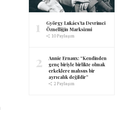
1
György Lukács’ta Devrimci
Öznelliğin Marksizmi
10
Paylaşım
2
Annie Ernaux: “Kendinden
genç biriyle birlikte olmak
erkeklere mahsus bir
ayrıcalık değildir”
2
Paylaşım
ş
ı