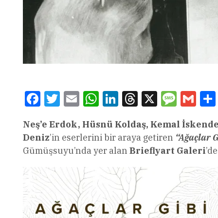
Facebook
Twitter
Email
WhatsApp
LinkedIn
Threads
X
Message
Gmai
Neş’e Erdok, Hüsnü Koldaş, Kemal İskend
Deniz
’in eserlerini bir araya getiren
“Ağaçlar 
Gümüşsuyu’nda yer alan
Brieflyart
Galeri
’de