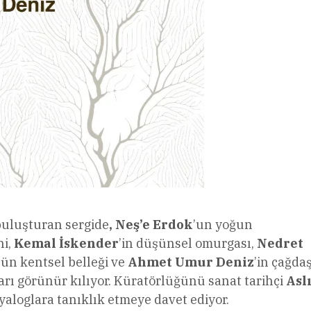
buluşturan sergide
, Neş’e Erdok
’un yoğun
ni,
Kemal İskender
’in
düşünsel omurgası,
Nedret
’ün kentsel belleği ve
Ahmet Umur Deniz
’in çağda
ları görünür kılıyor. Küratörlüğünü sanat tarihçi
Asl
diyaloglara tanıklık etmeye davet ediyor.