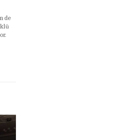
m de
öklü
or.