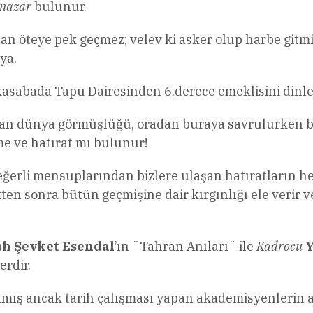
nazar
bulunur.
n öteye pek geçmez; velev ki asker olup harbe gitmişl
ya.
a kasabada Tapu Dairesinden 6.derece emeklisini dinle
an dünya görmüşlüğü, oradan buraya savrulurken bel
 ve hatırat mı bulunur!
ğerli mensuplarından bizlere ulaşan hatıratların h
kten sonra bütün geçmişine dair kırgınlığı ele verir
 Şevket Esendal
’ın ¨Tahran Anıları¨ ile
Kadrocu
Y
erdir.
lmış ancak tarih çalışması yapan akademisyenlerin 