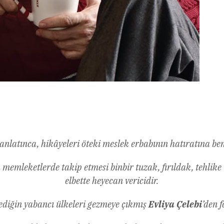
l
Share
 anlatınca, hikâyeleri öteki meslek erbabının hatıratına b
ık memleketlerde takip etmesi binbir tuzak, fırıldak, tehlik
elbette heyecan vericidir.
dediğin yabancı ülkeleri gezmeye çıkmış
Evliya Çelebi
’den f