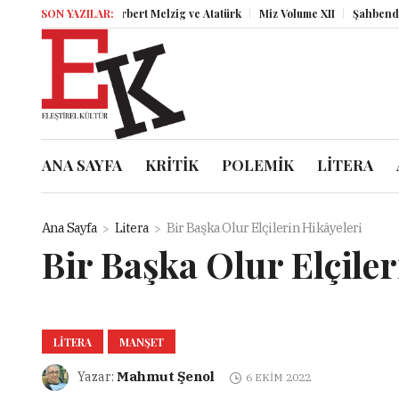
Herbert Melzig ve Atatürk
SON YAZILAR:
Miz Volume XII
Şahbender Korkmaz: K
ANA SAYFA
KRİTİK
POLEMİK
LİTERA
Ana Sayfa
Litera
Bir Başka Olur Elçilerin Hikâyeleri
Bir Başka Olur Elçiler
LITERA
MANŞET
Mahmut Şenol
Yazar:
6 EKIM 2022