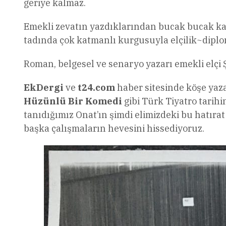
geriye kalmaz.
Emekli zevatın yazdıklarından bucak bucak kaç
tadında çok katmanlı kurgusuyla elçilik~diplom
Roman, belgesel ve senaryo yazarı emekli elçi Ş
EkDergi
ve
t24.com
haber sitesinde köşe yaza
Hüzünlü Bir Komedi
gibi Türk Tiyatro tarihi
tanıdığımız Onat’ın şimdi elimizdeki bu hatıra
başka çalışmaların hevesini hissediyoruz.