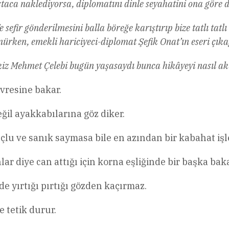
taca naklediyorsa, diplomatını dinle seyahatini ona göre 
e sefir gönderilmesini balla böreğe karıştırıp bize tatlı t
ürken, emekli hariciyeci-diplomat Şefik Onat’ın eseri çıka
ekiz Mehmet Çelebi bugün yaşasaydı bunca hikâyeyi nasıl 
evresine bakar.
il ayakkabılarına göz diker.
uçlu ve sanık saymasa bile en azından bir kabahat işle
ar diye can attığı için korna eşliğinde bir başka baka
e yırtığı pırtığı gözden kaçırmaz.
e tetik durur.