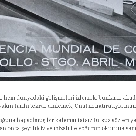
 hem dünyadaki gelişmeleri izlemek, bunların akadem
n yakın tarihi tekrar dinlemek, Onat’ın hatıratıyla m
uğuna hapsolmuş bir kalemin tatsız tutsuz sözleri ye
n onca şeyi hiciv ve mizah ile yoğurup okuruna sam