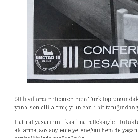
60’lı yıllardan itibaren hem Türk toplumundaki
yana, son elli-altmış yılın canlı bir tanığında
Hatırat yazarının ¨kasılma refleksiyle¨ tutukl
aktarma, söz söyleme yeteneğini hem de yaşana