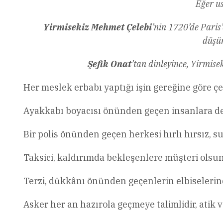
Eğer us
Yirmisekiz Mehmet Çelebi
’nin 1720’de Paris’
düşün
Şefik Onat
’tan dinleyince, Yirmis
Her meslek erbabı yaptığı işin gereğine göre ç
Ayakkabı boyacısı önünden geçen insanlara değ
Bir polis önünden geçen herkesi hırlı hırsız, s
Taksici, kaldırımda bekleşenlere müşteri olsunl
Terzi, dükkânı önünden geçenlerin elbiselerind
Asker her an hazırola geçmeye talimlidir, atik v