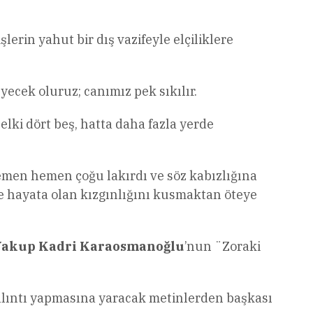
erin yahut bir dış vazifeyle elçiliklere
yecek oluruz; canımız pek sıkılır.
ki dört beş, hatta daha fazla yerde
emen hemen çoğu lakırdı ve söz kabızlığına
 ve hayata olan kızgınlığını kusmaktan öteye
akup Kadri Karaosmanoğlu
’nun ¨Zoraki
alıntı yapmasına yaracak metinlerden başkası