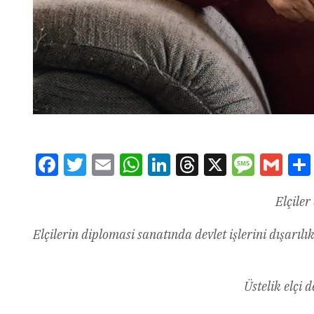
Facebook
Twitter
Email
WhatsApp
LinkedIn
Threads
X
Message
Gmai
Elçiler
Elçilerin diplomasi sanatında devlet işlerini dışarıl
Üstelik elçi 