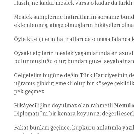
Hasılı, ne kadar meslek varsa o kadar da farklı
Meslek sahiplerine hatıratlarını sorsanız bunda
eklemlenmiş, ataşe olmuşların hikâyeleri olma
Öyle ki, elçilerin hatıratları da olmasa falanc
Oysaki elçilerin meslek yaşamlarında en azınd
bulunmuşluğu olur; bundan güzel seyahatname
Gelgelelim bugüne değin Türk Hariciyesinin de
uğramış gibidir; emekli olup bir köşeye çekildi
pek geçmez.
Hikâyeciliğine doyulmaz olan rahmetli
Memduh
Diplomatı¨nı bir kenara koyunuz; değerli eserl
Fakat bunları geçince, kupkuru anlatımla yazı