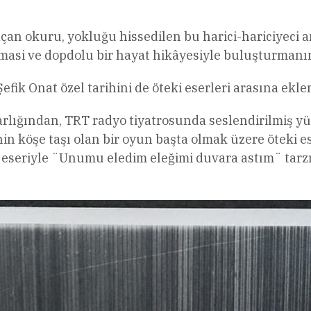
an okuru, yokluğu hissedilen bu harici-hariciyeci a
asi ve dopdolu bir hayat hikâyesiyle buluşturmanın 
efik Onat özel tarihini de öteki eserleri arasına ekle
rlığından, TRT radyo tiyatrosunda seslendirilmiş yüzl
nin köşe taşı olan bir oyun başta olmak üzere öteki 
t eseriyle ¨Unumu eledim eleğimi duvara astım¨ tarzı