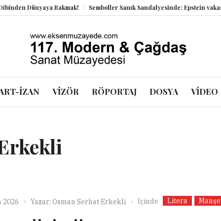
nden Dünyaya Bakmak!
Semboller Sanık Sandalyesinde: Epstein vakası ka
ART-İZAN
VİZÖR
RÖPORTAJ
DOSYA
VİDEO
Erkekli
Litera
Manşe
İçinde
n 2026
Yazar:
Osman Serhat Erkekli