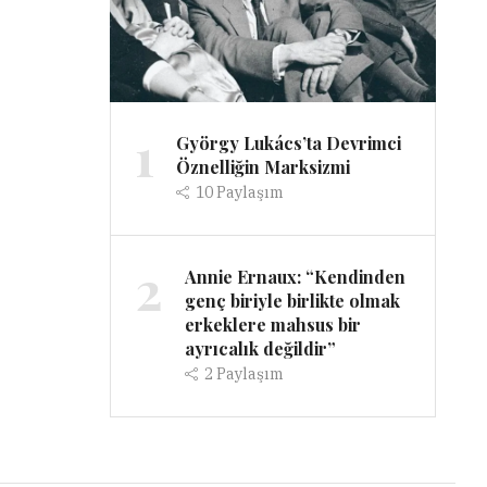
1
György Lukács’ta Devrimci
Öznelliğin Marksizmi
10
Paylaşım
2
Annie Ernaux: “Kendinden
genç biriyle birlikte olmak
erkeklere mahsus bir
ayrıcalık değildir”
2
Paylaşım