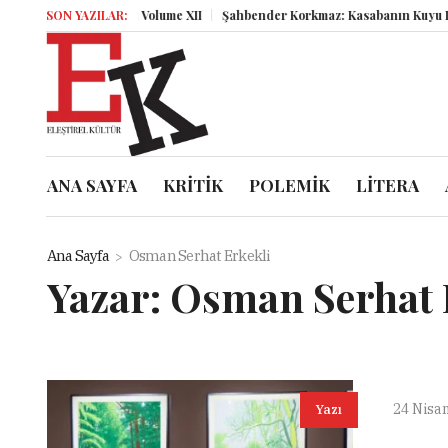
SON YAZILAR:
Miz Volume XII
Şahbender Korkmaz: Kasabanın Kuyu Dibi
ANA SAYFA
KRİTİK
POLEMİK
LİTERA
Ana Sayfa
Osman Serhat Erkekli
Yazar:
Osman Serhat 
24 Nisa
Yazı