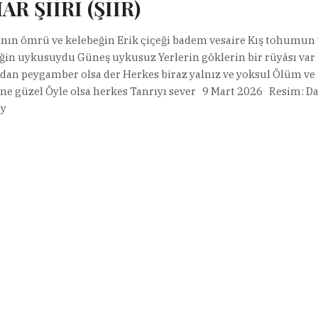
AR ŞİİRİ (ŞİİR)
nın ömrü ve kelebeğin Erik çiçeği badem vesaire Kış tohumun 
ğin uykusuydu Güneş uykusuz Yerlerin göklerin bir rüyâsı var
dan peygamber olsa der Herkes biraz yalnız ve yoksul Ölüm ve 
ne güzel Öyle olsa herkes Tanrıyı sever 9 Mart 2026 Resim: D
y