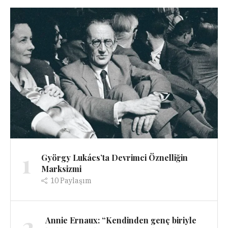
1
György Lukács’ta Devrimci Öznelliğin
Marksizmi
10
Paylaşım
2
Annie Ernaux: “Kendinden genç biriyle