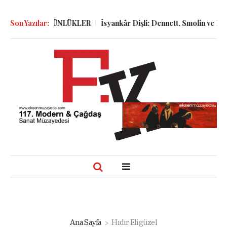
GELER ve GÜNLÜKLER
Son Yazılar:
İsyankâr Dişli: Dennett, Smolin ve Dostoye
Ana Sayfa
Hıdır Eligüzel