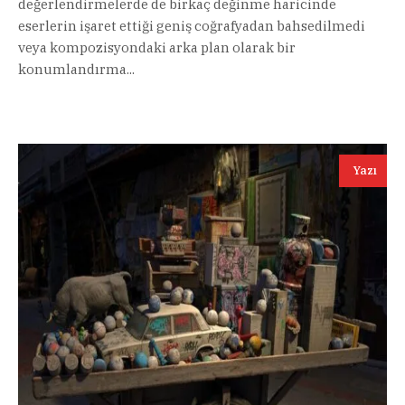
değerlendirmelerde de birkaç değinme haricinde
eserlerin işaret ettiği geniş coğrafyadan bahsedilmedi
veya kompozisyondaki arka plan olarak bir
konumlandırma...
Yazı