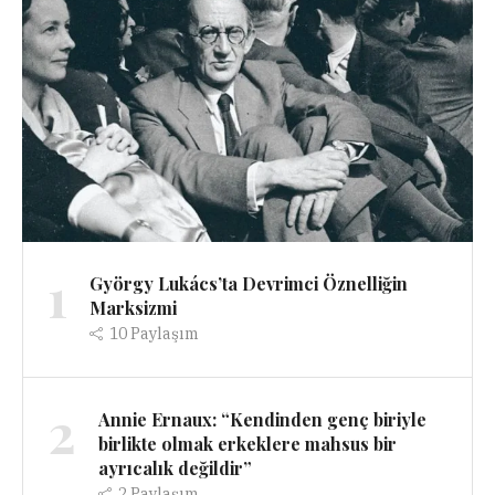
1
György Lukács’ta Devrimci Öznelliğin
Marksizmi
10
Paylaşım
2
Annie Ernaux: “Kendinden genç biriyle
birlikte olmak erkeklere mahsus bir
ayrıcalık değildir”
2
Paylaşım