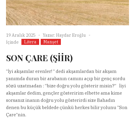
19 Aralık 2025
Yazar:
Haydar Eroğlu
Litera
Manşet
İçinde
SON ÇARE (ŞİİR)
”İyi akşamlar erenler! ” dedi akşamlardan bir akşam
yanımda duran bir arabanın camını açıp bir genç sordu
sözü uzatmadan : ”bize doğru yolu gösterir misin?” İiyi
akşamlar dedim, gençler gösteririm elbette ama kime
sorsanız inanın doğru yolu gösterirdi size Bahadın
denen bu küçük beldede çünkü herkes bilir yolunu ”Son
Çare”nin.