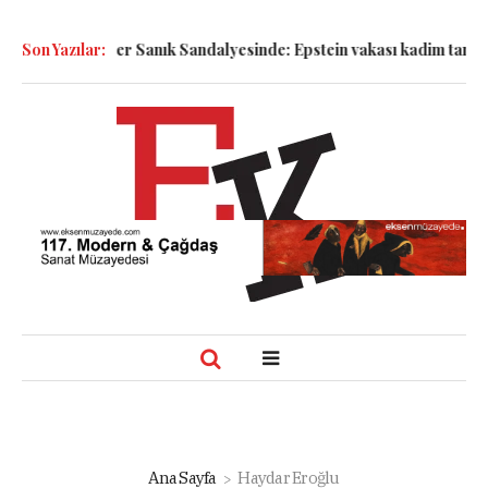
!
Son Yazılar:
Semboller Sanık Sandalyesinde: Epstein vakası kadim tanrıları
Ana Sayfa
Haydar Eroğlu